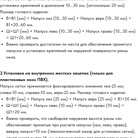
установки креплений в диапазоне 10…30 мм, (оптимально 20 мм).
Размер готового изделия:
В=В1 (мм) + Напуск низ (10…30 мм) + Напуск верх (10…30 мм) =
В1+20…60 мм.
Ш=Ш1 (мм) + Напуск лево (10…30 мм) + Напуск право (10…30 мм)
= Ш1+20…60 мм.
Важно проверить достаточно ли места для обеспечения принятого
напуска и установки креплений на наружной поверхности рамы
окна.
2.Установка на внутренних жестких зацепах (только для
пластиковых окон ПВХ).
Напуск сетки принимается фиксированного значения: низ-25 мм;
слева-10 мм, справа-10 мм, верх-25 мм. Размер готового изделия:
В=В1 (мм) + Напуск низ (25 мм) + Напуск верх (25 мм) = В1+50 мм.
Ш=Ш1 (мм) + Напуск лево (10 мм) + Напуск право (10 мм) =
Ш1+20 мм.
Важно проверить, что свободная наружная высота рамы «а»
обеспечивает принятые при расчете напуски (низ, лево, право),
вверху напуск+10 мм (технологический зазор для установки сетки);
зацеп имеет вылет 16 мм и рекомендован для пластиковых окон с