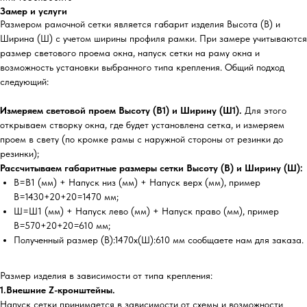
Замер и услуги
Размером рамочной сетки является габарит изделия Высота (В) и
Ширина (Ш) с учетом ширины профиля рамки. При замере учитываются
размер светового проема окна, напуск сетки на раму окна и
возможность установки выбранного типа крепления. Общий подход
следующий:
Измеряем световой проем Высоту (В1) и Ширину (Ш1).
Для этого
открываем створку окна, где будет установлена сетка, и измеряем
проем в свету (по кромке рамы с наружной стороны от резинки до
резинки);
Рассчитываем габаритные размеры сетки Высоту (В) и Ширину (Ш):
В=В1 (мм) + Напуск низ (мм) + Напуск верх (мм), пример
В=1430+20+20=1470 мм;
Ш=Ш1 (мм) + Напуск лево (мм) + Напуск право (мм), пример
В=570+20+20=610 мм;
Полученный размер (В):1470х(Ш):610 мм сообщаете нам для заказа.
Размер изделия в зависимости от типа крепления:
1.Внешние Z-кронштейны.
Напуск сетки принимается в зависимости от схемы и возможности