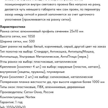
позиционируется внутри светового проема без напуска на раму,
делается чуть меньшего габарита чем сам проем, по периметру
зазор между сеткой и рамой заполняется за счет щеточного
уплотнения (проклеивается на рамку сетки).
Характеристики
Рамка сетки: алюминиевый профиль сечением 25х10 мм
Высота сетки, мм: 1050
Ширина сетки, мм: 500
Цвет рамки на выбор: белый, коричневый, серый, другой цвет на заказ
Тип полотна на выбор: Стандарт, Антикошка, Антипыль/Мошка,
Антипыльца, Ультравью Металлическое, АнтиПтица (нерж.)
Углы рамки на выбор: пластиковые, металлические
Крепления (комплект 4 шт.) на выбор: наружные (пластик, металл),
внутренние (зацепы, пружины), плунжерные
Ручки (комплект 2 шт.) на выбор: силиконовые, металлические
Поперечная планка жесткости: да, при высоте изделия более 1000 мм
Типы окон: пластиковые, ПВХ, алюминиевые, деревянные
Производитель: Сетки Окна, Россия
Комплектующие: Nortex
Гарантия: 1 год
lwh: 1050x500x10