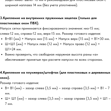
шириной наплава 14 мм (без учета уплотнения).
3.Крепление на внутренних пружинных зацепах (только для
пластиковых окон ПВХ).
Напуск сетки принимается фиксированного значения: низ-15 мм;
слева-12 мм, справа-12 мм, верх-15 мм. Размер готового изделия:
В=В1 (мм) + Напуск низ (15 мм) + Напуск верх (15 мм) = В1+30 мм.
Ш=Ш1 (мм) + Напуск лево (12 мм) + Напуск право (12 мм) =
Ш1+24 мм.
Важно проверить, что свободная наружная высота рамы «а»
обеспечивает принятые при расчете напуски по всем сторонам.
4.Крепление на плунжерах/штифтах (для пластиковых и деревянных
окон).
Размер готового изделия:
В= В1 (мм) – зазор слева (3,5 мм) – зазор справа (3,5 мм) = В1 – 7
мм.
Ш= Ш1 (мм) – зазор слева (3,5 мм) – зазор справа (3,5 мм) = Ш1 –
7 мм.