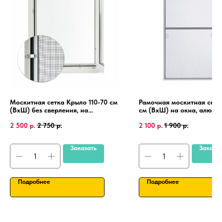
Москитная сетка Крыло 110-70 см
Рамочная москитная сетк
(ВхШ) без сверления, на
см (ВхШ) на окна, алюми
пластиковые окна, алюминиевая
рамка, крепления 4 шт.
2 500
р.
2 750
р.
2 100
р.
1 900
р.
рамка.
Заказать
Заказа
Подробнее
Подробнее