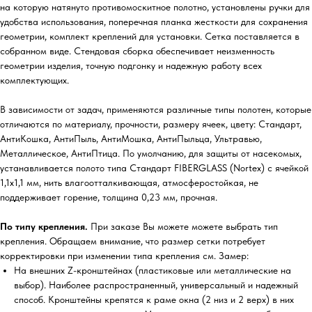
на которую натянуто противомоскитное полотно, установлены ручки для
удобства использования, поперечная планка жесткости для сохранения
геометрии, комплект креплений для установки. Сетка поставляется в
собранном виде. Стендовая сборка обеспечивает неизменность
геометрии изделия, точную подгонку и надежную работу всех
комплектующих.
В зависимости от задач, применяются различные типы полотен, которые
отличаются по материалу, прочности, размеру ячеек, цвету: Стандарт,
АнтиКошка, АнтиПыль, АнтиМошка, АнтиПыльца, Ультравью,
Металлическое, АнтиПтица. По умолчанию, для защиты от насекомых,
устанавливается полото типа Стандарт FIBERGLASS (Nortex) с ячейкой
1,1х1,1 мм, нить влагоотталкивающая, атмосферостойкая, не
поддерживает горение, толщина 0,23 мм, прочная.
По типу крепления.
При заказе Вы можете можете выбрать тип
крепления. Обращаем внимание, что размер сетки потребует
корректировки при изменении типа крепления см. Замер:
На внешних Z-кронштейнах (пластиковые или металлические на
выбор). Наиболее распространенный, универсальный и надежный
способ. Кронштейны крепятся к раме окна (2 низ и 2 верх) в них