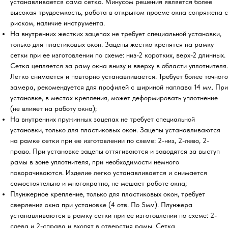
устанавливается сама сетка. Минусом решения является более
высокая трудоемкость, работа в открытом проеме окна сопряжена с
риском, наличие инструмента.
На внутренних жестких зацепах не требует специальной установки,
только для пластиковых окон. Зацепы жестко крепятся на рамку
сетки при ее изготовлении по схеме: низ-2 коротких, верх-2 длинных.
Сетка цепляется за раму окна внизу и вверху в области уплотнителя.
Легко снимается и повторно устанавливается. Требует более точного
замера, рекомендуется для профилей с шириной наплава 14 мм. При
установке, в местах крепления, может деформировать уплотнение
(не влияет на работу окна);
На внутренних пружинных зацепах не требует специальной
установки, только для пластиковых окон. Зацепы устанавливаются
на рамке сетки при ее изготовлении по схеме: 2-низ, 2-лево, 2-
право. При установке зацепы оттягиваются и заводятся за выступ
рамы в зоне уплотнителя, при необходимости немного
поворачиваются. Изделие легко устанавливается и снимается
самостоятельно и многократно, не мешает работе окна;
Плунжерное крепление, только для пластиковых окон, требует
сверления окна при установке (4 отв. По 5мм). Плунжера
устанавливаются в рамку сетки при ее изготовлении по схеме: 2-
слева и 2-справа и входят в отверстия рамы. Сетка