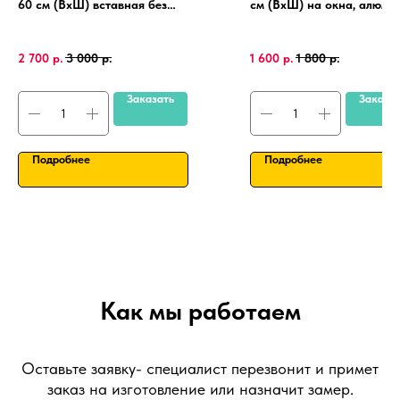
60 см (ВхШ) вставная без
см (ВхШ) на окна, алюми
сверления, на пластиковые окна
рамка, крепления 4 шт.
ПВХ, алюминиевая рамка.
2 700
р.
3 000
р.
1 600
р.
1 800
р.
Заказать
Заказа
Подробнее
Подробнее
Как мы работаем
Оставьте заявку- специалист перезвонит и примет
заказ на изготовление или назначит замер.