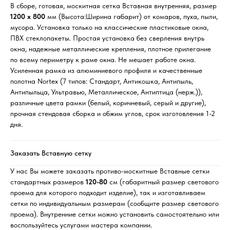
В сборе, готовая, москитная сетка Вставная внутренняя, размер
1200 х 800
мм (Высота:Ширина габарит) от комаров, пуха, пыли,
мусора. Установка только на классические пластиковые окна,
ПВХ стеклопакеты. Простая установка без сверления внутрь
окна, надежные металлические крепления, плотное прилегание
по всему периметру к раме окна. Не мешает работе окна.
Усиленная рамка из алюминиевого профиля и качественные
полотна Nortex (7 типов: Стандарт, Антикошка, Антипыль,
Антипыльца, Ультравью, Металлическое, Антиптица (нерж.)),
различные цвета рамки (белый, коричневый, серый и другие),
прочная стендовая сборка и обжим углов, срок изготовления 1-2
дня.
Заказать Вставную сетку
У нас Вы можете заказать противо-москитные Вставные сетки
стандартных размеров
120-80
см (габаритный размер светового
проема для которого подходит изделие), так и изготавливаем
сетки по индивидуальным размерам (сообщите размер светового
проема). Внутренние сетки можно установить самостоятельно или
воспользуйтесь услугами мастера компании.