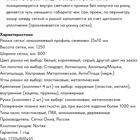
позиционируется внутри светового проема без напуска на раму,
делается чуть меньшего габарита чем сам проем, по периметру
зазор между сеткой и рамой заполняется за счет щеточного
уплотнения (проклеивается на рамку сетки).
Характеристики
Рамка сетки: алюминиевый профиль сечением 25х10 мм
Высота сетки, мм: 1250
Ширина сетки, мм: 800
Цвет рамки на выбор: белый, коричневый, серый, другой цвет на заказ
Тип полотна на выбор: Стандарт, Антикошка, Антипыль/Мошка,
Антипыльца, Ультравью Металлическое, АнтиПтица (нерж.)
Углы рамки на выбор: пластиковые, металлические
Крепления (комплект 4 шт.) на выбор: наружные (пластик, металл),
внутренние (зацепы, пружины), плунжерные
Ручки (комплект 2 шт.) на выбор: силиконовые, металлические
Поперечная планка жесткости: да, при высоте изделия более 1000 мм
Типы окон: пластиковые, ПВХ, алюминиевые, деревянные
Производитель: Сетки Окна, Россия
Комплектующие: Nortex
Гарантия: 1 год
lwh: 1250x800x10