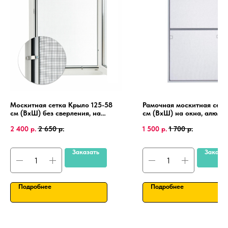
Москитная сетка Крыло 125-58
Рамочная москитная сетк
см (ВхШ) без сверления, на
см (ВхШ) на окна, алюми
пластиковые окна, алюминиевая
рамка, крепления 4 шт.
2 400
р.
2 650
р.
1 500
р.
1 700
р.
рамка.
Заказать
Заказа
Подробнее
Подробнее