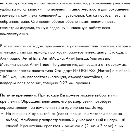
на которую натянуто противомоскитное полотно, установлены ручки для
удобства использования, поперечная планка жесткости для сохранения
геометрии, комплект креплений для установки. Сетка поставляется в
собранном виде. Стендовая сборка обеспечивает неизменность
геометрии изделия, точную подгонку и надежную работу всех
комплектующих.
В зависимости от задач, применяются различные типы полотен, которые
отличаются по материалу, прочности, размеру ячеек, цвету: Стандарт,
АнтиКошка, АнтиПыль, АнтиМошка, АнтиПыльца, Ультравью,
Металлическое, АнтиПтица. По умолчанию, для защиты от насекомых,
устанавливается полото типа Стандарт FIBERGLASS (Nortex) с ячейкой
1,1х1,1 мм, нить влагоотталкивающая, атмосферостойкая, не
поддерживает горение, толщина 0,23 мм, прочная.
По типу крепления.
При заказе Вы можете можете выбрать тип
крепления. Обращаем внимание, что размер сетки потребует
корректировки при изменении типа крепления см. Замер:
На внешних Z-кронштейнах (пластиковые или металлические на
выбор). Наиболее распространенный, универсальный и надежный
способ. Кронштейны крепятся к раме окна (2 низ и 2 верх) в них