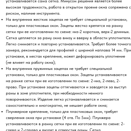
устанавливается сама сетка. Минусом решения является более
высокая трудоемкость, работа в открытом проеме окна сопряжена с
риском, наличие инструмента.
На внутренних жестких зацепах не требует специальной установки,
только для пластиковых окон. Зацепы жестко крепятся на рамку
сетки при ее изготовлении по схеме: низ-2 коротких, верх-2 длинных.
Сетка цепляется за раму окна внизу и вверху в области уплотнителя.
Легко снимается и повторно устанавливается. Требует более точного
замера, рекомендуется для профилей с шириной наплава 14 мм. При
установке, в местах крепления, может деформировать уплотнение
(не влияет на работу окна);
На внутренних пружинных зацепах не требует специальной
установки, только для пластиковых окон. Зацепы устанавливаются
на рамке сетки при ее изготовлении по схеме: 2-низ, 2-лево, 2-
право. При установке зацепы оттягиваются и заводятся за выступ
рамы в зоне уплотнителя, при необходимости немного
поворачиваются. Изделие легко устанавливается и снимается
самостоятельно и многократно, не мешает работе окна;
Плунжерное крепление, только для пластиковых окон, требует
сверления окна при установке (4 отв. По 5мм). Плунжера
устанавливаются в рамку сетки при ее изготовлении по схеме: 2-
слева и 2-справа и входят в отверстия рамы. Сетка