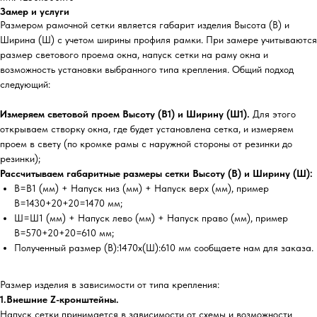
Замер и услуги
Размером рамочной сетки является габарит изделия Высота (В) и
Ширина (Ш) с учетом ширины профиля рамки. При замере учитываются
размер светового проема окна, напуск сетки на раму окна и
возможность установки выбранного типа крепления. Общий подход
следующий:
Измеряем световой проем Высоту (В1) и Ширину (Ш1).
Для этого
открываем створку окна, где будет установлена сетка, и измеряем
проем в свету (по кромке рамы с наружной стороны от резинки до
резинки);
Рассчитываем габаритные размеры сетки Высоту (В) и Ширину (Ш):
В=В1 (мм) + Напуск низ (мм) + Напуск верх (мм), пример
В=1430+20+20=1470 мм;
Ш=Ш1 (мм) + Напуск лево (мм) + Напуск право (мм), пример
В=570+20+20=610 мм;
Полученный размер (В):1470х(Ш):610 мм сообщаете нам для заказа.
Размер изделия в зависимости от типа крепления:
1.Внешние Z-кронштейны.
Напуск сетки принимается в зависимости от схемы и возможности