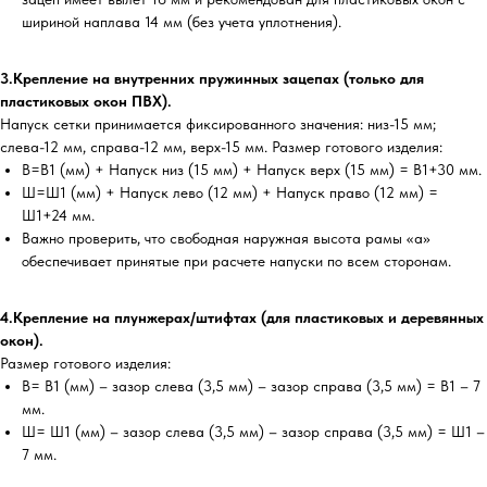
шириной наплава 14 мм (без учета уплотнения).
3.Крепление на внутренних пружинных зацепах (только для
пластиковых окон ПВХ).
Напуск сетки принимается фиксированного значения: низ-15 мм;
слева-12 мм, справа-12 мм, верх-15 мм. Размер готового изделия:
В=В1 (мм) + Напуск низ (15 мм) + Напуск верх (15 мм) = В1+30 мм.
Ш=Ш1 (мм) + Напуск лево (12 мм) + Напуск право (12 мм) =
Ш1+24 мм.
Важно проверить, что свободная наружная высота рамы «а»
обеспечивает принятые при расчете напуски по всем сторонам.
4.Крепление на плунжерах/штифтах (для пластиковых и деревянных
окон).
Размер готового изделия:
В= В1 (мм) – зазор слева (3,5 мм) – зазор справа (3,5 мм) = В1 – 7
мм.
Ш= Ш1 (мм) – зазор слева (3,5 мм) – зазор справа (3,5 мм) = Ш1 –
7 мм.