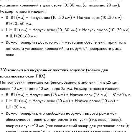
установки креплений в диапазоне 10…30 мм, (оптимально 20 мм).
Размер готового изделия:
В=В1 (мм) + Напуск низ (10…30 мм) + Напуск верх (10…30 мм) =
В1+20…60 мм.
Ш=Ш1 (мм) + Напуск лево (10…30 мм) + Напуск право (10…30 мм)
= Ш1+20…60 мм.
Важно проверить достаточно ли места для обеспечения принятого
напуска и установки креплений на наружной поверхности рамы
окна.
2.Установка на внутренних жестких зацепах (только для
пластиковых окон ПВХ).
Напуск сетки принимается фиксированного значения: низ-25 мм;
слева-10 мм, справа-10 мм, верх-25 мм. Размер готового изделия:
В=В1 (мм) + Напуск низ (25 мм) + Напуск верх (25 мм) = В1+50 мм.
Ш=Ш1 (мм) + Напуск лево (10 мм) + Напуск право (10 мм) =
Ш1+20 мм.
Важно проверить, что свободная наружная высота рамы «а»
обеспечивает принятые при расчете напуски (низ, лево, право),
вверху напуск+10 мм (технологический зазор для установки сетки);
зацеп имеет вылет 16 мм и рекомендован для пластиковых окон с