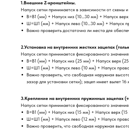
1.Внешние Z-кронштейны.
Напуск сетки принимается в зависимости от схемы и
В=В1 (мм) + Напуск низ (10…30 мм) + Напуск вер
Ш=Ш1 (мм) + Напуск лево (10…30 мм) + Напуск п
Важно проверить достаточно ли места для обеспе
2.Установка на внутренних жестких зацепах (толь
Напуск сетки принимается фиксированного значения: 
В=В1 (мм) + Напуск низ (25 мм) + Напуск верх (25
Ш=Ш1 (мм) + Напуск лево (10 мм) + Напуск право
Важно проверить, что свободная наружная высота 
зазор для установки сетки); зацеп имеет вылет 16
3.Крепление на внутренних пружинных зацепах (т
Напуск сетки принимается фиксированного значения: 
В=В1 (мм) + Напуск низ (15 мм) + Напуск верх (15
Ш=Ш1 (мм) + Напуск лево (12 мм) + Напуск право
Важно проверить, что свободная наружная высота