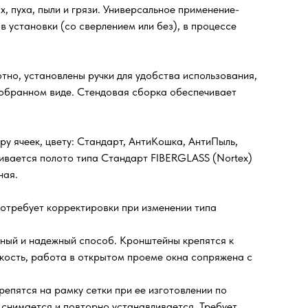
, пуха, пыли и грязи. Универсальное применение-
в установки (со сверлением или без), в процессе
тно, установлены ручки для удобства использования,
 собранном виде. Стендовая сборка обеспечивает
ру ячеек, цвету: Стандарт, АнтиКошка, АнтиПыль,
ивается полото типа Стандарт FIBERGLASS (Nortex)
ная.
отребует корректировки при изменении типа
ный и надежный способ. Кронштейны крепятся к
мкость, работа в открытом проеме окна сопряжена с
репятся на рамку сетки при ее изготовлении по
ко снимается и повторно устанавливается. Требует