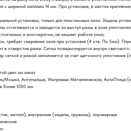
й с шириной наплава 14 мм. При установке, в местах крепления
иальной установки, только для пластиковых окон. Зацепы устан
цепы оттягиваются и заводятся за выступ рамы в зоне уплотнит
стоятельно и многократно, не мешает работе окна;
он, требует сверления окна при установке (4 отв. По 5мм). Плу
дят в отверстия рамы. Сетка позиционируется внутри светового 
у сеткой и рамой заполняется за счет щеточного уплотнения (п
гой цвет на заказ
ль/Мошка, Антипыльца, Ультравью Металлическое, АнтиПтица (н
ия более 1000 мм
стик, металл), внутренние (зацепы, пружины), плунжерные
лические
мм