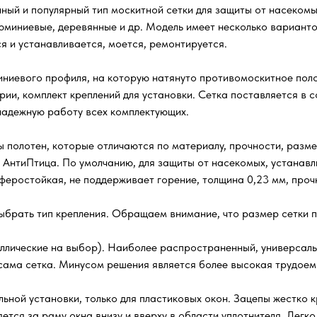
ый и популярный тип москитной сетки для защиты от насекомых
люминиевые, деревянные и др. Модель имеет несколько варианто
я и устанавливается, моется, ремонтируется.
ниевого профиля, на которую натянуто противомоскитное поло
рии, комплект креплений для установки. Сетка поставляется в
 надежную работу всех комплектующих.
 полотен, которые отличаются по материалу, прочности, разме
 АнтиПтица. По умолчанию, для защиты от насекомых, устанавл
осферостойкая, не поддерживает горение, толщина 0,23 мм, проч
ыбрать тип крепления. Обращаем внимание, что размер сетки п
ллические на выбор). Наиболее распространенный, универсаль
я сама сетка. Минусом решения является более высокая трудое
ьной установки, только для пластиковых окон. Зацепы жестко к
ляется за раму окна внизу и вверху в области уплотнителя. Лег