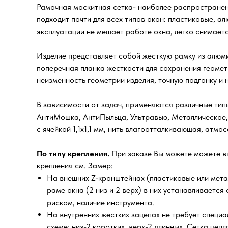
Рамочная москитная сетка- наиболее распространенн
подходит почти для всех типов окон: пластиковые, а
эксплуатации не мешает работе окна, легко снимаетс
Изделие представляет собой жесткую рамку из алюми
поперечная планка жесткости для сохранения геомет
неизменность геометрии изделия, точную подгонку и
В зависимости от задач, применяются различные типы
АнтиМошка, АнтиПыльца, Ультравью, Металлическое,
с ячейкой 1,1х1,1 мм, нить влагоотталкивающая, атм
По типу крепления.
При заказе Вы можете можете в
крепления см. Замер:
На внешних Z-кронштейнах (пластиковые или мета
раме окна (2 низ и 2 верх) в них устанавливаетс
риском, наличие инструмента.
На внутренних жестких зацепах не требует специал
схеме: низ-2 коротких, верх-2 длинных. Сетка цеп