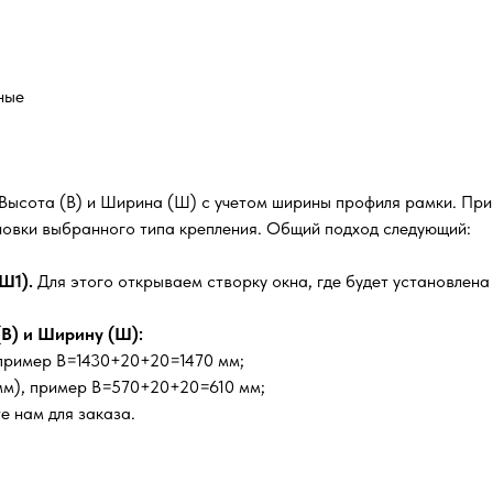
ные
 Высота (В) и Ширина (Ш) с учетом ширины профиля рамки. Пр
ановки выбранного типа крепления. Общий подход следующий:
Ш1).
Для этого открываем створку окна, где будет установлена 
В) и Ширину (Ш):
, пример В=1430+20+20=1470 мм;
мм), пример В=570+20+20=610 мм;
е нам для заказа.