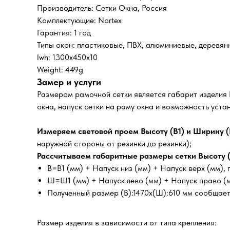
Производитель: Сетки Окна, Россия
Комплектующие: Nortex
Гарантия: 1 год
Типы окон: пластиковые, ПВХ, алюминиевые, деревян
lwh: 1300x450x10
Weight: 449g
Замер и услуги
Размером рамочной сетки является габарит изделия
окна, напуск сетки на раму окна и возможность уст
Измеряем световой проем Высоту (В1) и Ширину (
наружной стороны от резинки до резинки);
Рассчитываем габаритные размеры сетки Высоту (
В=В1 (мм) + Напуск низ (мм) + Напуск верх (мм)
Ш=Ш1 (мм) + Напуск лево (мм) + Напуск право (
Полученный размер (В):1470х(Ш):610 мм сообщает
Размер изделия в зависимости от типа крепления: