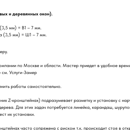
вых и деревянных окон).
(3,5 мм) = В1 – 7 мм.
 (3,5 мм) = Ш1 – 7 мм.
еру.
омпании по Москве и области. Мастер приедет в удобное время
 см. Услуги-Замер
лнить работы самостоятельно.
их Z-кронштейнах) подразумевает разметку и установку с нару
 дерева. Для этих задач потребуется линейка, карандаш, шуруп
ст их установки.
штейнах часто сопряжена с риском т.к. происходит стоя в отк