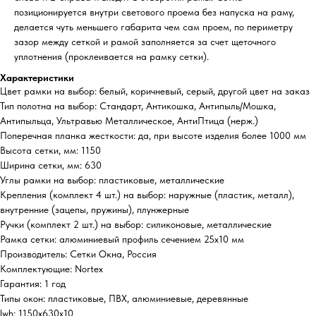
позиционируется внутри светового проема без напуска на раму,
делается чуть меньшего габарита чем сам проем, по периметру
зазор между сеткой и рамой заполняется за счет щеточного
уплотнения (проклеивается на рамку сетки).
Характеристики
Цвет рамки на выбор: белый, коричневый, серый, другой цвет на заказ
Тип полотна на выбор: Стандарт, Антикошка, Антипыль/Мошка,
Антипыльца, Ультравью Металлическое, АнтиПтица (нерж.)
Поперечная планка жесткости: да, при высоте изделия более 1000 мм
Высота сетки, мм: 1150
Ширина сетки, мм: 630
Углы рамки на выбор: пластиковые, металлические
Крепления (комплект 4 шт.) на выбор: наружные (пластик, металл),
внутренние (зацепы, пружины), плунжерные
Ручки (комплект 2 шт.) на выбор: силиконовые, металлические
Рамка сетки: алюминиевый профиль сечением 25х10 мм
Производитель: Сетки Окна, Россия
Комплектующие: Nortex
Гарантия: 1 год
Типы окон: пластиковые, ПВХ, алюминиевые, деревянные
lwh: 1150x630x10