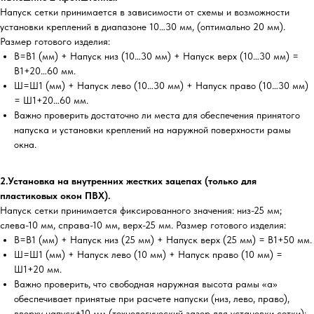
Напуск сетки принимается в зависимости от схемы и возможности
установки креплений в диапазоне 10…30 мм, (оптимально 20 мм).
Размер готового изделия:
В=В1 (мм) + Напуск низ (10…30 мм) + Напуск верх (10…30 мм) =
В1+20…60 мм.
Ш=Ш1 (мм) + Напуск лево (10…30 мм) + Напуск право (10…30 мм)
= Ш1+20…60 мм.
Важно проверить достаточно ли места для обеспечения принятого
напуска и установки креплений на наружной поверхности рамы
окна.
2.Установка на внутренних жестких зацепах (только для
пластиковых окон ПВХ).
Напуск сетки принимается фиксированного значения: низ-25 мм;
слева-10 мм, справа-10 мм, верх-25 мм. Размер готового изделия:
В=В1 (мм) + Напуск низ (25 мм) + Напуск верх (25 мм) = В1+50 мм.
Ш=Ш1 (мм) + Напуск лево (10 мм) + Напуск право (10 мм) =
Ш1+20 мм.
Важно проверить, что свободная наружная высота рамы «а»
обеспечивает принятые при расчете напуски (низ, лево, право),
вверху напуск+10 мм (технологический зазор для установки сетки);