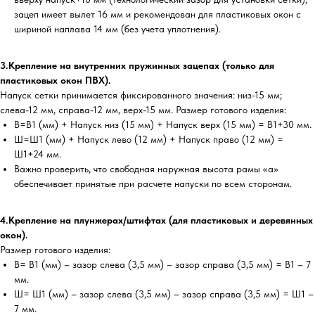
зацеп имеет вылет 16 мм и рекомендован для пластиковых окон с
шириной наплава 14 мм (без учета уплотнения).
3.Крепление на внутренних пружинных зацепах (только для
пластиковых окон ПВХ).
Напуск сетки принимается фиксированного значения: низ-15 мм;
слева-12 мм, справа-12 мм, верх-15 мм. Размер готового изделия:
В=В1 (мм) + Напуск низ (15 мм) + Напуск верх (15 мм) = В1+30 мм.
Ш=Ш1 (мм) + Напуск лево (12 мм) + Напуск право (12 мм) =
Ш1+24 мм.
Важно проверить, что свободная наружная высота рамы «а»
обеспечивает принятые при расчете напуски по всем сторонам.
4.Крепление на плунжерах/штифтах (для пластиковых и деревянных
окон).
Размер готового изделия:
В= В1 (мм) – зазор слева (3,5 мм) – зазор справа (3,5 мм) = В1 – 7
мм.
Ш= Ш1 (мм) – зазор слева (3,5 мм) – зазор справа (3,5 мм) = Ш1 –
7 мм.