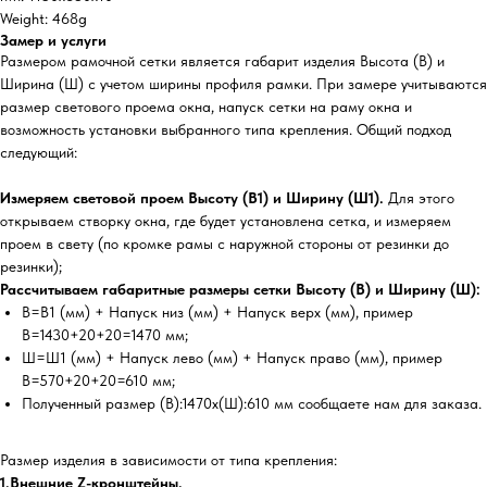
Weight: 468g
Замер и услуги
Размером рамочной сетки является габарит изделия Высота (В) и
Ширина (Ш) с учетом ширины профиля рамки. При замере учитываются
размер светового проема окна, напуск сетки на раму окна и
возможность установки выбранного типа крепления. Общий подход
следующий:
Измеряем световой проем Высоту (В1) и Ширину (Ш1).
Для этого
открываем створку окна, где будет установлена сетка, и измеряем
проем в свету (по кромке рамы с наружной стороны от резинки до
резинки);
Рассчитываем габаритные размеры сетки Высоту (В) и Ширину (Ш):
В=В1 (мм) + Напуск низ (мм) + Напуск верх (мм), пример
В=1430+20+20=1470 мм;
Ш=Ш1 (мм) + Напуск лево (мм) + Напуск право (мм), пример
В=570+20+20=610 мм;
Полученный размер (В):1470х(Ш):610 мм сообщаете нам для заказа.
Размер изделия в зависимости от типа крепления:
1.Внешние Z-кронштейны.