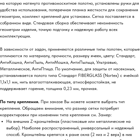
на которую натянуто противомоскитное полотно, установлены ручки для
удобства использования, поперечная планка жесткости для сохранения
геометрии, комплект креплений для установки. Сетка поставляется в
собранном виде. Стендовая сборка обеспечивает неизменность
геометрии изделия, точную подгонку и надежную работу всех
комплектующих.
В зависимости от задач, применяются различные типы полотен, которые
отличаются по материалу, прочности, размеру ячеек, цвету: Стандарт,
АнтиКошка, АнтиПыль, АнтиМошка, АнтиПыльца, Ультравью,
Металлическое, АнтиПтица. По умолчанию, для защиты от насекомых,
устанавливается полото типа Стандарт FIBERGLASS (Nortex) с ячейкой
1,1х1,1 мм, нить влагоотталкивающая, атмосферостойкая, не
поддерживает горение, толщина 0,23 мм, прочная.
По типу крепления.
При заказе Вы можете можете выбрать тип
крепления. Обращаем внимание, что размер сетки потребует
корректировки при изменении типа крепления см. Замер:
На внешних Z-кронштейнах (пластиковые или металлические на
выбор). Наиболее распространенный, универсальный и надежный
способ. Кронштейны крепятся к раме окна (2 низ и 2 верх) в них