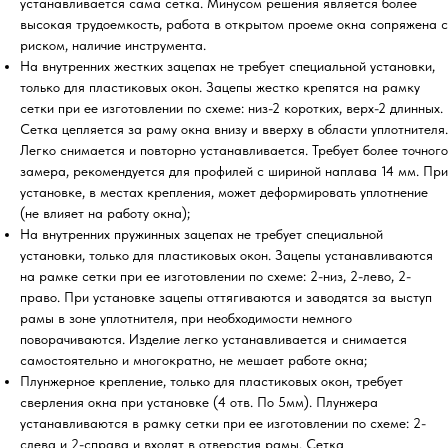
устанавливается сама сетка. Минусом решения является более
высокая трудоемкость, работа в открытом проеме окна сопряжена с
риском, наличие инструмента.
На внутренних жестких зацепах не требует специальной установки,
только для пластиковых окон. Зацепы жестко крепятся на рамку
сетки при ее изготовлении по схеме: низ-2 коротких, верх-2 длинных.
Сетка цепляется за раму окна внизу и вверху в области уплотнителя.
Легко снимается и повторно устанавливается. Требует более точного
замера, рекомендуется для профилей с шириной наплава 14 мм. При
установке, в местах крепления, может деформировать уплотнение
(не влияет на работу окна);
На внутренних пружинных зацепах не требует специальной
установки, только для пластиковых окон. Зацепы устанавливаются
на рамке сетки при ее изготовлении по схеме: 2-низ, 2-лево, 2-
право. При установке зацепы оттягиваются и заводятся за выступ
рамы в зоне уплотнителя, при необходимости немного
поворачиваются. Изделие легко устанавливается и снимается
самостоятельно и многократно, не мешает работе окна;
Плунжерное крепление, только для пластиковых окон, требует
сверления окна при установке (4 отв. По 5мм). Плунжера
устанавливаются в рамку сетки при ее изготовлении по схеме: 2-
слева и 2-справа и входят в отверстия рамы. Сетка