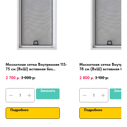
Москитная сетка Внутренняя 115-
Москитная сетка Внутрен
75 см (ВхШ) вставная без
78 см (ВхШ) вставная без
сверления, на пластиковые окна
сверления, на пластиковы
2 700
р.
3 000
р.
2 800
р.
3 100
р.
ПВХ, алюминиевая рамка.
ПВХ, алюминиевая рамка
Заказать
Заказа
Подробнее
Подробнее