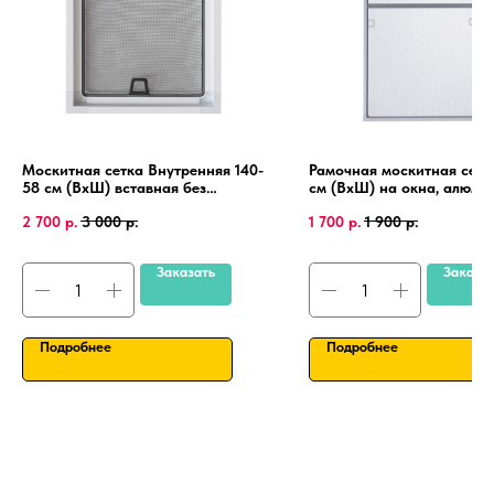
Москитная сетка Внутренняя 140-
Рамочная москитная сетк
58 см (ВхШ) вставная без
см (ВхШ) на окна, алюми
сверления, на пластиковые окна
рамка, крепления 4 шт.
2 700
р.
3 000
р.
1 700
р.
1 900
р.
ПВХ, алюминиевая рамка.
Заказать
Заказа
Подробнее
Подробнее