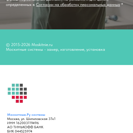
определенных в
Согласии на обработку персональных данных
*
© 2015-2026 Moskitnie.ru
Москитные системы - замер, изготовление, установка
Москитные.Ру
системы
Москва, ул. Шипиловская 37к1
ИНН 162003119496
АО ТИНЬКОФФ БАНК
БИК 044525974