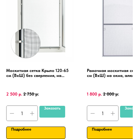
Москитная сетка Крыло 120-65
Рамочная москитная сетк
см (ВхШ) без сверления, на
см (ВхШ) на окна, алюми
пластиковые окна, алюминиевая
рамка, крепления 4 шт.
рамка.
2 500
р.
2 750
р.
1 800
р.
2 000
р.
Заказать
Заказа
Подробнее
Подробнее