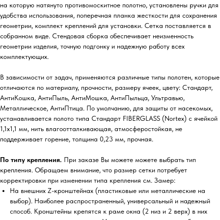
на которую натянуто противомоскитное полотно, установлены ручки для
удобства использования, поперечная планка жесткости для сохранения
геометрии, комплект креплений для установки. Сетка поставляется в
собранном виде. Стендовая сборка обеспечивает неизменность
геометрии изделия, точную подгонку и надежную работу всех
комплектующих.
В зависимости от задач, применяются различные типы полотен, которые
отличаются по материалу, прочности, размеру ячеек, цвету: Стандарт,
АнтиКошка, АнтиПыль, АнтиМошка, АнтиПыльца, Ультравью,
Металлическое, АнтиПтица. По умолчанию, для защиты от насекомых,
устанавливается полото типа Стандарт FIBERGLASS (Nortex) с ячейкой
1,1х1,1 мм, нить влагоотталкивающая, атмосферостойкая, не
поддерживает горение, толщина 0,23 мм, прочная.
По типу крепления.
При заказе Вы можете можете выбрать тип
крепления. Обращаем внимание, что размер сетки потребует
корректировки при изменении типа крепления см. Замер:
На внешних Z-кронштейнах (пластиковые или металлические на
выбор). Наиболее распространенный, универсальный и надежный
способ. Кронштейны крепятся к раме окна (2 низ и 2 верх) в них