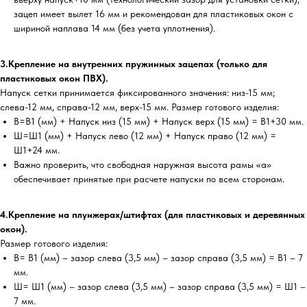
зацеп имеет вылет 16 мм и рекомендован для пластиковых окон с
шириной наплава 14 мм (без учета уплотнения).
3.Крепление на внутренних пружинных зацепах (только для
пластиковых окон ПВХ).
Напуск сетки принимается фиксированного значения: низ-15 мм;
слева-12 мм, справа-12 мм, верх-15 мм. Размер готового изделия:
В=В1 (мм) + Напуск низ (15 мм) + Напуск верх (15 мм) = В1+30 мм.
Ш=Ш1 (мм) + Напуск лево (12 мм) + Напуск право (12 мм) =
Ш1+24 мм.
Важно проверить, что свободная наружная высота рамы «а»
обеспечивает принятые при расчете напуски по всем сторонам.
4.Крепление на плунжерах/штифтах (для пластиковых и деревянных
окон).
Размер готового изделия:
В= В1 (мм) – зазор слева (3,5 мм) – зазор справа (3,5 мм) = В1 – 7
мм.
Ш= Ш1 (мм) – зазор слева (3,5 мм) – зазор справа (3,5 мм) = Ш1 –
7 мм.