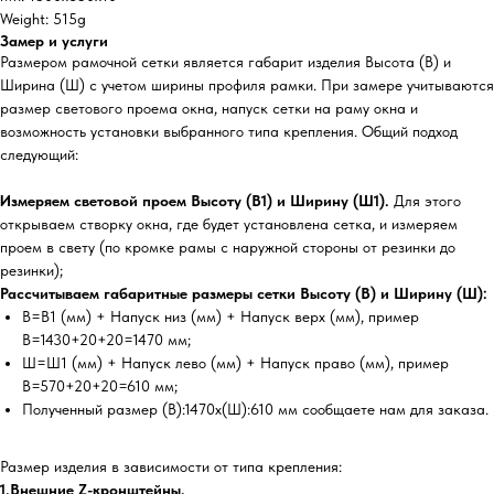
Weight: 515g
Замер и услуги
Размером рамочной сетки является габарит изделия Высота (В) и
Ширина (Ш) с учетом ширины профиля рамки. При замере учитываются
размер светового проема окна, напуск сетки на раму окна и
возможность установки выбранного типа крепления. Общий подход
следующий:
Измеряем световой проем Высоту (В1) и Ширину (Ш1).
Для этого
открываем створку окна, где будет установлена сетка, и измеряем
проем в свету (по кромке рамы с наружной стороны от резинки до
резинки);
Рассчитываем габаритные размеры сетки Высоту (В) и Ширину (Ш):
В=В1 (мм) + Напуск низ (мм) + Напуск верх (мм), пример
В=1430+20+20=1470 мм;
Ш=Ш1 (мм) + Напуск лево (мм) + Напуск право (мм), пример
В=570+20+20=610 мм;
Полученный размер (В):1470х(Ш):610 мм сообщаете нам для заказа.
Размер изделия в зависимости от типа крепления:
1.Внешние Z-кронштейны.