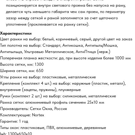
позиционируется внутри светового проема без напуска на раму,
делается чуть меньшего габарита чем сам проем, по периметру
зазор между сеткой и рамой заполняется за счет щеточного
уплотнения (проклеивается на рамку сетки).
Характеристики
Цвет рамки на выбор: белый, коричневый, серый, другой цвет на заказ
Тип полотна на выбор: Стандарт, Антикошка, Антипыль/Мошка,
Антипыльца, Ультравью Металлическое, АнтиПтица (нерж.)
Поперечная планка жесткости: да, при высоте изделия более 1000 мм
Высота сетки, мм: 1300
Ширина сетки, мм: 650
Углы рамки на выбор: пластиковые, металлические
Крепления (комплект 4 шт.) на выбор: наружные (пластик, металл),
внутренние (зацепы, пружины), плунжерные
Ручки (комплект 2 шт.) на выбор: силиконовые, металлические
Рамка сетки: алюминиевый профиль сечением 25х10 мм
Производитель: Сетки Окна, Россия
Комплектующие: Nortex
Гарантия: 1 год
Типы окон: пластиковые, ПВХ, алюминиевые, деревянные
lwh: 1300x650x10