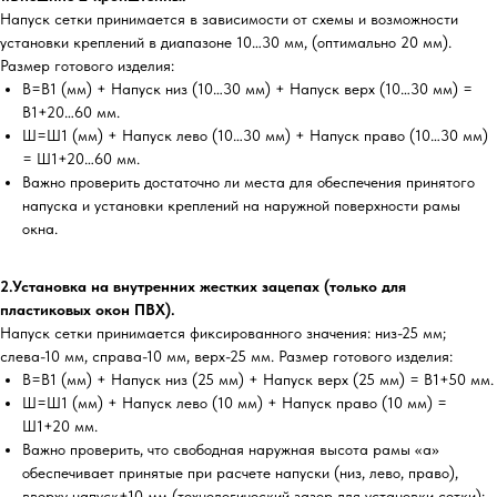
Напуск сетки принимается в зависимости от схемы и возможности
установки креплений в диапазоне 10…30 мм, (оптимально 20 мм).
Размер готового изделия:
В=В1 (мм) + Напуск низ (10…30 мм) + Напуск верх (10…30 мм) =
В1+20…60 мм.
Ш=Ш1 (мм) + Напуск лево (10…30 мм) + Напуск право (10…30 мм)
= Ш1+20…60 мм.
Важно проверить достаточно ли места для обеспечения принятого
напуска и установки креплений на наружной поверхности рамы
окна.
2.Установка на внутренних жестких зацепах (только для
пластиковых окон ПВХ).
Напуск сетки принимается фиксированного значения: низ-25 мм;
слева-10 мм, справа-10 мм, верх-25 мм. Размер готового изделия:
В=В1 (мм) + Напуск низ (25 мм) + Напуск верх (25 мм) = В1+50 мм.
Ш=Ш1 (мм) + Напуск лево (10 мм) + Напуск право (10 мм) =
Ш1+20 мм.
Важно проверить, что свободная наружная высота рамы «а»
обеспечивает принятые при расчете напуски (низ, лево, право),
вверху напуск+10 мм (технологический зазор для установки сетки);