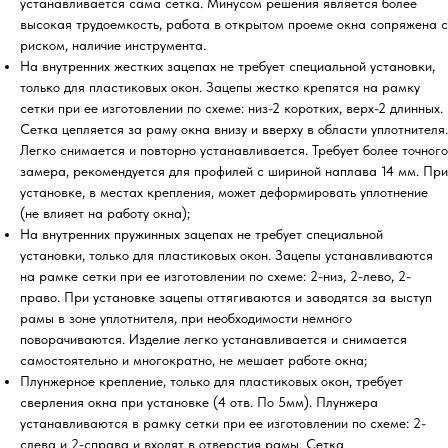
устанавливается сама сетка. Минусом решения является более
высокая трудоемкость, работа в открытом проеме окна сопряжена с
риском, наличие инструмента.
На внутренних жестких зацепах не требует специальной установки,
только для пластиковых окон. Зацепы жестко крепятся на рамку
сетки при ее изготовлении по схеме: низ-2 коротких, верх-2 длинных.
Сетка цепляется за раму окна внизу и вверху в области уплотнителя.
Легко снимается и повторно устанавливается. Требует более точного
замера, рекомендуется для профилей с шириной наплава 14 мм. При
установке, в местах крепления, может деформировать уплотнение
(не влияет на работу окна);
На внутренних пружинных зацепах не требует специальной
установки, только для пластиковых окон. Зацепы устанавливаются
на рамке сетки при ее изготовлении по схеме: 2-низ, 2-лево, 2-
право. При установке зацепы оттягиваются и заводятся за выступ
рамы в зоне уплотнителя, при необходимости немного
поворачиваются. Изделие легко устанавливается и снимается
самостоятельно и многократно, не мешает работе окна;
Плунжерное крепление, только для пластиковых окон, требует
сверления окна при установке (4 отв. По 5мм). Плунжера
устанавливаются в рамку сетки при ее изготовлении по схеме: 2-
слева и 2-справа и входят в отверстия рамы. Сетка