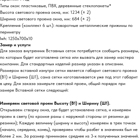
Типы окон: пластиковые, ПВХ, деревянные стеклопакеты*
Высота светового проема окна, мм: 1234 (± 2)
Ширина светового проема окна, мм: 684 (± 2)
Крепления (комплект 6 шт.): поворотные металлические прижимы по
периметру
lwh: 1250x700x10
Замер и услуги
Для заказа внутренних Вставных сеток потребуется сообщить размеры,
по которым будет изготовлена сетка или вызвать для замер мастера
компании. Для стандартных изделий размер указан в описании.
Размером вставной изнутри сетки является габарит светового проема
(В1) и Ширина (Ш1), сама сетки изготавливается уже под этот габарит
в цеху. Для заказа замерьте световой проем, общий порядок при
замере Вставной сетки следующий:
Измеряем световой проем Высоту (В1) и Ширину (Ш1).
Открываем створку окна, где будет установлена сетка, и измеряем
проем в свету (по кромке рамы с наружной стороны от резинки до
резинки); Каждую величину (ширину и высоту) измеряем в трех точках
(начало, середина, конец), проверяем чтобы разбег в значениях был не
более 2 мм. За размер принимаем среднее из 3-х полученных значений.