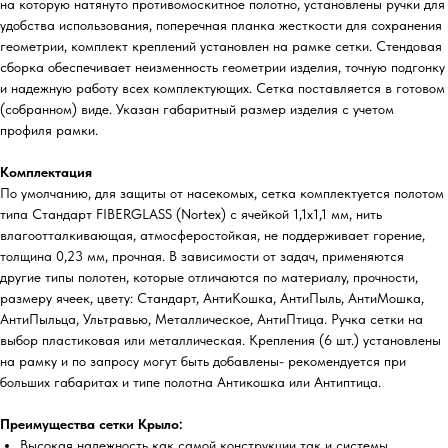
на которую натянуто противомоскитное полотно, установлены ручки для
удобства использования, поперечная планка жесткости для сохранения
геометрии, комплект креплений установлен на рамке сетки. Стендовая
сборка обеспечивает неизменность геометрии изделия, точную подгонку
и надежную работу всех комплектующих. Сетка поставляется в готовом
(собранном) виде. Указан габаритный размер изделия с учетом
профиля рамки.
Комплектация
По умолчанию, для защиты от насекомых, сетка комплектуется полотом
типа Стандарт FIBERGLASS (Nortex) с ячейкой 1,1х1,1 мм, нить
влагоотталкивающая, атмосферостойкая, не поддерживает горение,
толщина 0,23 мм, прочная. В зависимости от задач, применяются
другие типы полотен, которые отличаются по материалу, прочности,
размеру ячеек, цвету: Стандарт, АнтиКошка, АнтиПыль, АнтиМошка,
АнтиПыльца, Ультравью, Металлическое, АнтиПтица. Ручка сетки на
выбор пластиковая или металлическая. Крепления (6 шт.) установлены
на рамку и по запросу могут быть добавлены- рекомендуется при
больших габаритах и типе полотна Антикошка или Антиптица.
Преимущества сетки Крыло:
Высокая надежность как самой конструкции так и системы