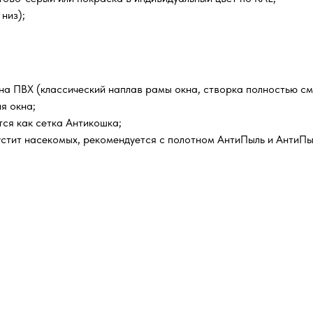
низ);
кна ПВХ (классический наплав рамы окна, створка полностью с
я окна;
ся как сетка Антикошка;
устит насекомых, рекомендуется с полотном АнтиПыль и АнтиПы