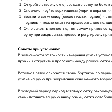
Откройте створку окна, возьмите сетку по бокам з
Спозиционируйте верх изделия (уприте верх сетки
Возьмите сетку снизу (около нижних пружин) и выж
пружины и можно сжать их предварительно пальца
Окно закрыть полностью, тем самым прижав сетку 
ручку при закрывании, провести регулировку при
Советы при установке:
В зависимости от точности измерения усилия установ
пружины открутить и проложить между рамкой сетки и
Вставная сетка опирается своим бортиком по периме
усилие на ручку при закрывании окна немного возра
В холодный период период вставную сетку рекоменд
съем- потяните за ручку внизу рамки, сетка освобод