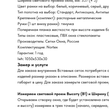
Ширина светового проема окна, мм: 537 (± 3)
Цвет рамки на выбор: белый, коричневый, серый, дру
Тип полотна на выбор: Стандарт, Антикошка, Антипы
Крепления (комплект): распорные металлические
Ручки (1 шт внизу рамки): тянучка
Поперечная планка жесткости: при высоте изделия б
Типы окон: пластиковые, ПВХ окна стеклопакеты
Производитель: Сетки Окна, Россия
Комплектующие: Nortex
Гарантия: 1 год
lwh: 1050x530x30
Замер и услуги
Для заказа внутренних Вставных сеток потребуется 
изделий размер указан в описании. Размером вставно
габарит в цеху. Для заказа замерьте световой прое
Измеряем световой проем Высоту (В1) и Ширину (
Открываем створку окна, где будет установлена сетк
и высоту) измеряем в трех точках (начало, середина