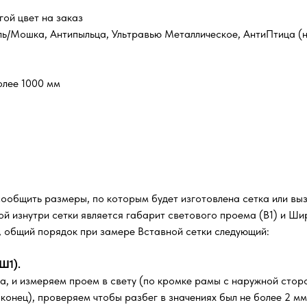
гой цвет на заказ
ль/Мошка, Антипыльца, Ультравью Металлическое, АнтиПтица (н
олее 1000 мм
сообщить размеры, по которым будет изготовлена сетка или вы
й изнутри сетки является габарит светового проема (В1) и Шир
м, общий порядок при замере Вставной сетки следующий:
Ш1).
а, и измеряем проем в свету (по кромке рамы с наружной стор
, конец), проверяем чтобы разбег в значениях был не более 2 м