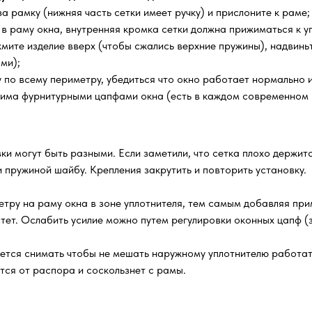
а рамку (нижняя часть сетки имеет ручку) и прислоните к раме;
 в раму окна, внутренняя кромка сетки должна прижиматься к уп
мите изделие вверх (чтобы сжались верхние пружины), надвиньт
ми);
по всему периметру, убедиться что окно работает нормально и 
жима фурнитурными цапфами окна (есть в каждом современном 
ки могут быть разными. Если заметили, что сетка плохо держитс
 пружиной шайбу. Крепления закрутить и повторить установку.
тру на раму окна в зоне уплотнителя, тем самым добавляя прим
стет. Ослабить усилие можно путем регулировки оконных цапф (
уется снимать чтобы не мешать наружному уплотнителю работа
ится от распора и соскользнет с рамы.