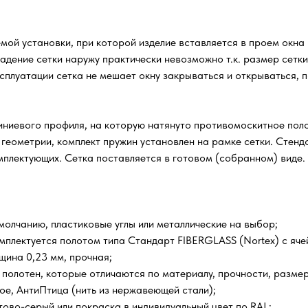
емой установки, при которой изделие вставляется в проем окна
адение сетки наружу практически невозможно т.к. размер сетк
сплуатации сетка не мешает окну закрываться и открываться, п
ниевого профиля, на которую натянуто противомоскитное полот
 геометрии, комплект пружин установлен на рамке сетки. Стен
омплектующих. Сетка поставляется в готовом (собранном) виде.
олчанию, пластиковые углы или металлические на выбор;
мплектуется полотом типа Стандарт FIBERGLASS (Nortex) с ячейк
щина 0,23 мм, прочная;
 полотен, которые отличаются по материалу, прочности, размер
е, АнтиПтица (нить из нержавеющей стали);
тово-серый или покраска в индивидуальный цвет по RAL;