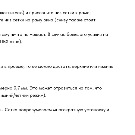
лотнителю) и прислоните низ сетки к раме;
е низ сетки на раму окна (снизу так же стоят
ему ничто не мешает. В случае большого усилия на
ПВХ окне).
я в проеме, то ее можно достать, верхние или нижние
ерно 0,7 мм. Это может отразиться на том, что
зимний/летний режим).
ть. Сетка подразумеваем многократную установку и