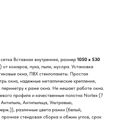
я сетка Вставная внутренняя, размер
1050 х 530
 от комаров, пуха, пыли, мусора. Установка
стиковые окна, ПВХ стеклопакеты. Простая
трь окна, надежные металлические крепления,
у периметру к раме окна. Не мешает работе окна.
евого профиля и качественные полотна Nortex (7
 Антипыль, Антипыльца, Ультравью,
ерж.)), различные цвета рамки (белый,
, прочная стендовая сборка и обжим углов, срок