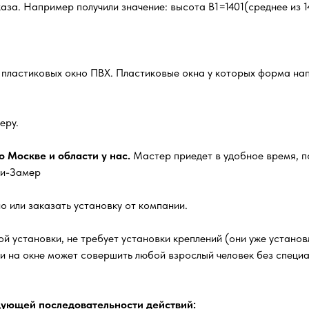
за. Например получили значение: высота В1=1401(среднее из 14
х пластиковых окно ПВХ. Пластиковые окна у которых форма нап
еру.
 Москве и области у нас.
Мастер приедет в удобное время, п
ги-Замер
о или заказать установку от компании.
й установки, не требует установки креплений (они уже установл
ки на окне может совершить любой взрослый человек без специ
ующей последовательности действий: