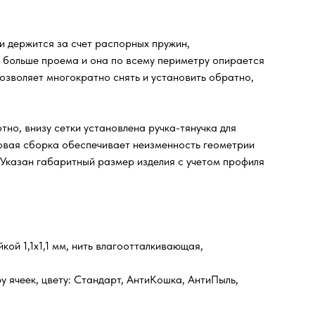
 и держится за счет распорных пружин,
и больше проема и она по всему периметру опирается
озволяет многократно снять и установить обратно,
но, внизу сетки установлена ручка-тянучка для
довая сборка обеспечивает неизменность геометрии
 Указан габаритный размер изделия с учетом профиля
ой 1,1х1,1 мм, нить влагоотталкивающая,
у ячеек, цвету: Стандарт, АнтиКошка, АнтиПыль,