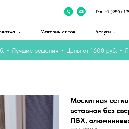
Тел: +7 (980) 49
олотна
Магазин сеток
Услуги
учшие решения
Цены от 1600 руб.
Лучши
Москитная сетка
вставная без све
ПВХ, алюминиев