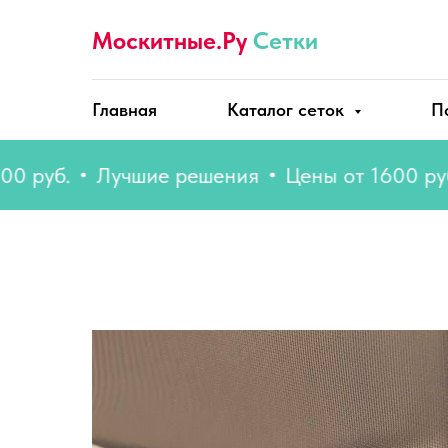
Москитные.Ру
Сетки
Главная
Каталог сеток
П
б.
Лучшие решения
Цены от 1600 руб.
Л