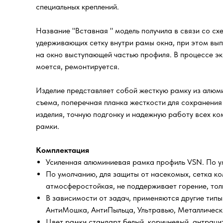
специальных креплений.
Название "Вставная " модель получила в связи со сх
удерживающих сетку внутри рамы окна, при этом вып
на окно выступающей частью профиля. В процессе эк
моется, ремонтируется.
Изделие представляет собой жесткую рамку из алюми
съема, поперечная планка жесткости для сохранения
изделия, точную подгонку и надежную работу всех к
рамки.
Комплектация
Усиленная алюминиевая рамка профиль VSN. По ум
По умолчанию, для защиты от насекомых, сетка ко
атмосферостойкая, не поддерживает горение, тол
В зависимости от задач, применяются другие типы
АнтиМошка, АнтиПыльца, Ультравью, Металлическо
Цвет рамки стандарт белый, коричневый, антраци