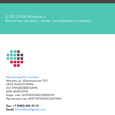
© 2015-2026 Moskitnie.ru
Москитные системы - замер, изготовление, установка
Москитные.Ру
системы
Москва, ул. Шипиловская 37к1
ИНН 162003119496
АО ТИНЬКОФФ БАНК
БИК 044525974
Корр. счет 30101810145250000974
Расчетный счет 40817810600022811940
Тел.: +7 (980) 495-19-31
Email:
forma4ms@gmail.com