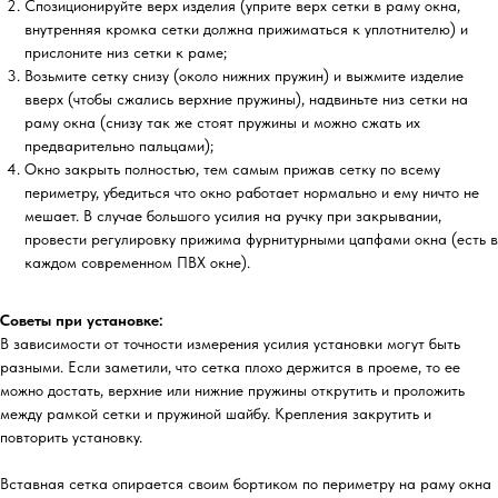
Спозиционируйте верх изделия (уприте верх сетки в раму окна,
внутренняя кромка сетки должна прижиматься к уплотнителю) и
прислоните низ сетки к раме;
Возьмите сетку снизу (около нижних пружин) и выжмите изделие
вверх (чтобы сжались верхние пружины), надвиньте низ сетки на
раму окна (снизу так же стоят пружины и можно сжать их
предварительно пальцами);
Окно закрыть полностью, тем самым прижав сетку по всему
периметру, убедиться что окно работает нормально и ему ничто не
мешает. В случае большого усилия на ручку при закрывании,
провести регулировку прижима фурнитурными цапфами окна (есть в
каждом современном ПВХ окне).
Советы при установке:
В зависимости от точности измерения усилия установки могут быть
разными. Если заметили, что сетка плохо держится в проеме, то ее
можно достать, верхние или нижние пружины открутить и проложить
между рамкой сетки и пружиной шайбу. Крепления закрутить и
повторить установку.
Вставная сетка опирается своим бортиком по периметру на раму окна