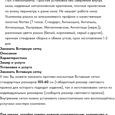
ПВХ стеклопакеты. Простая установка без сверления внутрь
окна, надежные металлические крепления, плотное прилегание
по всему периметру к раме окна. Не мешает работе окна.
Усиленная рамка из алюминиевого профиля и качественные
полотна Nortex (7 типов: Стандарт, Антикошка, Антипыль,
Антипыльца, Ультравью, Металлическое, Антиптица (нерж.)),
различные цвета рамки (белый, коричневый, серый и другие),
прочная стендовая сборка и обжим углов, срок изготовления 1-2
дня.
Заказать Вставную сетку
Описание
Характеристики
Замер и услуги
Установка и услуги
Заказать Вставную сетку
У нас Вы можете заказать противо-москитные Вставные сетки
стандартных размеров
105-60
см (габаритный размер светового
проема для которого подходит изделие), так и изготавливаем сетки по
индивидуальным размерам (сообщите размер светового проема).
Внутренние сетки можно установить самостоятельно или воспользуйтесь
услугами мастера компании.
Для заказа, задайте товару нужную комплектацию, количество и