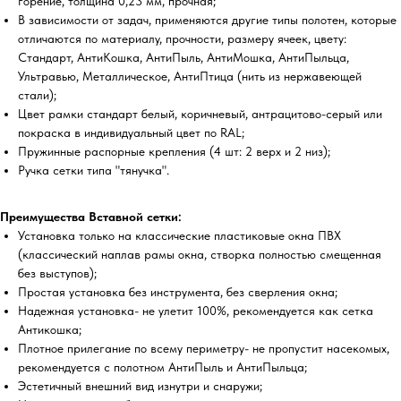
горение, толщина 0,23 мм, прочная;
В зависимости от задач, применяются другие типы полотен, которые
отличаются по материалу, прочности, размеру ячеек, цвету:
Стандарт, АнтиКошка, АнтиПыль, АнтиМошка, АнтиПыльца,
Ультравью, Металлическое, АнтиПтица (нить из нержавеющей
стали);
Цвет рамки стандарт белый, коричневый, антрацитово-серый или
покраска в индивидуальный цвет по RAL;
Пружинные распорные крепления (4 шт: 2 верх и 2 низ);
Ручка сетки типа "тянучка".
Преимущества Вставной сетки:
Установка только на классические пластиковые окна ПВХ
(классический наплав рамы окна, створка полностью смещенная
без выступов);
Простая установка без инструмента, без сверления окна;
Надежная установка- не улетит 100%, рекомендуется как сетка
Антикошка;
Плотное прилегание по всему периметру- не пропустит насекомых,
рекомендуется с полотном АнтиПыль и АнтиПыльца;
Эстетичный внешний вид изнутри и снаружи;