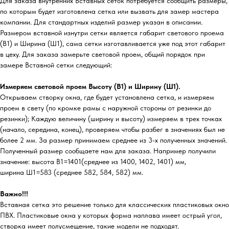
Для заказа внутренних Вставных сеток потребуется сообщить размеры,
по которым будет изготовлена сетка или вызвать для замер мастера
компании. Для стандартных изделий размер указан в описании.
Размером вставной изнутри сетки является габарит светового проема
(В1) и Ширина (Ш1), сама сетки изготавливается уже под этот габарит
в цеху. Для заказа замерьте световой проем, общий порядок при
замере Вставной сетки следующий:
Измеряем световой проем Высоту (В1) и Ширину (Ш1).
Открываем створку окна, где будет установлена сетка, и измеряем
проем в свету (по кромке рамы с наружной стороны от резинки до
резинки); Каждую величину (ширину и высоту) измеряем в трех точках
(начало, середина, конец), проверяем чтобы разбег в значениях был не
более 2 мм. За размер принимаем среднее из 3-х полученных значений.
Полученный размер сообщаете нам для заказа. Например получили
значение: высота В1=1401(среднее из 1400, 1402, 1401) мм,
ширина Ш1=583 (среднее 582, 584, 582) мм.
Важно!!!
Вставная сетка это решение только для классических пластиковых окно
ПВХ. Пластиковые окна у которых форма наплава имеет острый угол,
створка имеет полусмещение, такие модели не подходят.