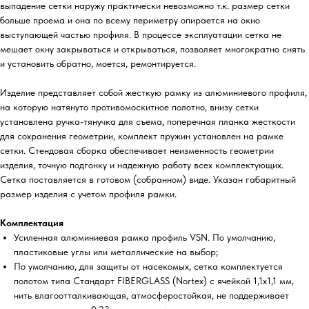
выпадение сетки наружу практически невозможно т.к. размер сетки
больше проема и она по всему периметру опирается на окно
выступающей частью профиля. В процессе эксплуатации сетка не
мешает окну закрываться и открываться, позволяет многократно снять
и установить обратно, моется, ремонтируется.
Изделие представляет собой жесткую рамку из алюминиевого профиля,
на которую натянуто противомоскитное полотно, внизу сетки
установлена ручка-тянучка для съема, поперечная планка жесткости
для сохранения геометрии, комплект пружин установлен на рамке
сетки. Стендовая сборка обеспечивает неизменность геометрии
изделия, точную подгонку и надежную работу всех комплектующих.
Сетка поставляется в готовом (собранном) виде. Указан габаритный
размер изделия с учетом профиля рамки.
Комплектация
Усиленная алюминиевая рамка профиль VSN. По умолчанию,
пластиковые углы или металлические на выбор;
По умолчанию, для защиты от насекомых, сетка комплектуется
полотом типа Стандарт FIBERGLASS (Nortex) с ячейкой 1,1х1,1 мм,
нить влагоотталкивающая, атмосферостойкая, не поддерживает