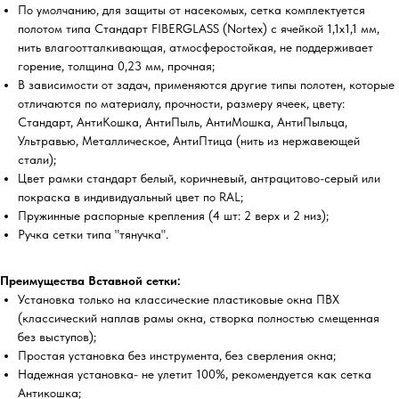
По умолчанию, для защиты от насекомых, сетка комплектуется
полотом типа Стандарт FIBERGLASS (Nortex) с ячейкой 1,1х1,1 мм,
нить влагоотталкивающая, атмосферостойкая, не поддерживает
горение, толщина 0,23 мм, прочная;
В зависимости от задач, применяются другие типы полотен, которые
отличаются по материалу, прочности, размеру ячеек, цвету:
Стандарт, АнтиКошка, АнтиПыль, АнтиМошка, АнтиПыльца,
Ультравью, Металлическое, АнтиПтица (нить из нержавеющей
стали);
Цвет рамки стандарт белый, коричневый, антрацитово-серый или
покраска в индивидуальный цвет по RAL;
Пружинные распорные крепления (4 шт: 2 верх и 2 низ);
Ручка сетки типа "тянучка".
Преимущества Вставной сетки:
Установка только на классические пластиковые окна ПВХ
(классический наплав рамы окна, створка полностью смещенная
без выступов);
Простая установка без инструмента, без сверления окна;
Надежная установка- не улетит 100%, рекомендуется как сетка
Антикошка;