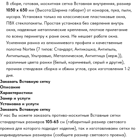
В сборе, готовая, москитная сетка Вставная внутренняя, размер
1050 х 650
мм (Высота:Ширина габарит) от комаров, пуха, пыли,
мусора. Установка только на классические пластиковые окна,
ПВХ стеклопакеты. Простая установка без сверления внутрь
окна, надежные металлические крепления, плотное прилегание
по всему периметру к раме окна. Не мешает работе окна.
Усиленная рамка из алюминиевого профиля и качественные
полотна Nortex (7 типов: Стандарт, Антикошка, Антипыль,
Антипыльца, Ультравью, Металлическое, Антиптица (нерж.)),
различные цвета рамки (белый, коричневый, серый и другие),
прочная стендовая сборка и обжим углов, срок изготовления 1-2
дня.
Заказать Вставную сетку
Описание
Характеристики
Замер и услуги
Установка и услуги
Заказать Вставную сетку
У нас Вы можете заказать противо-москитные Вставные сетки
стандартных размеров
105-65
см (габаритный размер светового
проема для которого подходит изделие), так и изготавливаем сетки по
индивидуальным размерам (сообщите размер светового проема).