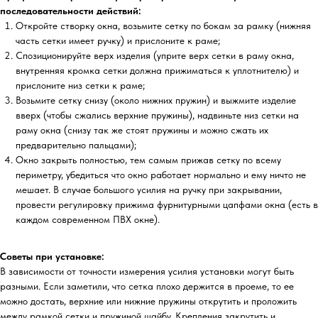
последовательности действий:
Откройте створку окна, возьмите сетку по бокам за рамку (нижняя
часть сетки имеет ручку) и прислоните к раме;
Спозиционируйте верх изделия (уприте верх сетки в раму окна,
внутренняя кромка сетки должна прижиматься к уплотнителю) и
прислоните низ сетки к раме;
Возьмите сетку снизу (около нижних пружин) и выжмите изделие
вверх (чтобы сжались верхние пружины), надвиньте низ сетки на
раму окна (снизу так же стоят пружины и можно сжать их
предварительно пальцами);
Окно закрыть полностью, тем самым прижав сетку по всему
периметру, убедиться что окно работает нормально и ему ничто не
мешает. В случае большого усилия на ручку при закрывании,
провести регулировку прижима фурнитурными цапфами окна (есть в
каждом современном ПВХ окне).
Советы при установке:
В зависимости от точности измерения усилия установки могут быть
разными. Если заметили, что сетка плохо держится в проеме, то ее
можно достать, верхние или нижние пружины открутить и проложить
между рамкой сетки и пружиной шайбу. Крепления закрутить и