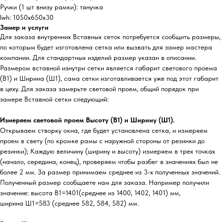
Ручки (1 шт внизу рамки): тянучка
lwh: 1050x650x30
Замер и услуги
Для заказа внутренних Вставных сеток потребуется сообщить размеры,
по которым будет изготовлена сетка или вызвать для замер мастера
компании. Для стандартных изделий размер указан в описании.
Размером вставной изнутри сетки является габарит светового проема
(В1) и Ширина (Ш1), сама сетки изготавливается уже под этот габарит
в цеху. Для заказа замерьте световой проем, общий порядок при
замере Вставной сетки следующий:
Измеряем световой проем Высоту (В1) и Ширину (Ш1).
Открываем створку окна, где будет установлена сетка, и измеряем
проем в свету (по кромке рамы с наружной стороны от резинки до
резинки); Каждую величину (ширину и высоту) измеряем в трех точках
(начало, середина, конец), проверяем чтобы разбег в значениях был не
более 2 мм. За размер принимаем среднее из 3-х полученных значений.
Полученный размер сообщаете нам для заказа. Например получили
значение: высота В1=1401(среднее из 1400, 1402, 1401) мм,
ширина Ш1=583 (среднее 582, 584, 582) мм.