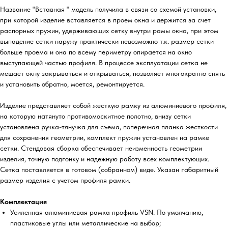
Название "Вставная " модель получила в связи со схемой установки,
при которой изделие вставляется в проем окна и держится за счет
распорных пружин, удерживающих сетку внутри рамы окна, при этом
выпадение сетки наружу практически невозможно т.к. размер сетки
больше проема и она по всему периметру опирается на окно
выступающей частью профиля. В процессе эксплуатации сетка не
мешает окну закрываться и открываться, позволяет многократно снять
и установить обратно, моется, ремонтируется.
Изделие представляет собой жесткую рамку из алюминиевого профиля,
на которую натянуто противомоскитное полотно, внизу сетки
установлена ручка-тянучка для съема, поперечная планка жесткости
для сохранения геометрии, комплект пружин установлен на рамке
сетки. Стендовая сборка обеспечивает неизменность геометрии
изделия, точную подгонку и надежную работу всех комплектующих.
Сетка поставляется в готовом (собранном) виде. Указан габаритный
размер изделия с учетом профиля рамки.
Комплектация
Усиленная алюминиевая рамка профиль VSN. По умолчанию,
пластиковые углы или металлические на выбор;