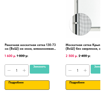
Рамочная москитная сетка 130-73
Москитная сетка Крыло 1
см (ВхШ) на окна, алюминиевая
(ВхШ) без сверления, на
рамка, крепления 4 шт.
пластиковые окна, алюми
1 600
р.
1 800
р.
2 500
р.
2 400
р.
рамка.
Заказать
Заказа
Подробнее
Подробнее