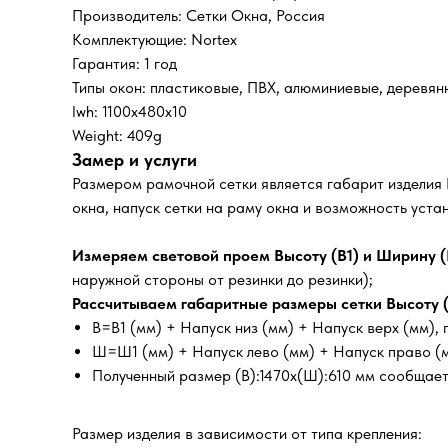
Производитель: Сетки Окна, Россия
Комплектующие: Nortex
Гарантия: 1 год
Типы окон: пластиковые, ПВХ, алюминиевые, деревян
lwh: 1100x480x10
Weight: 409g
Замер и услуги
Размером рамочной сетки является габарит изделия
окна, напуск сетки на раму окна и возможность уст
Измеряем световой проем Высоту (В1) и Ширину (
наружной стороны от резинки до резинки);
Рассчитываем габаритные размеры сетки Высоту (
В=В1 (мм) + Напуск низ (мм) + Напуск верх (мм)
Ш=Ш1 (мм) + Напуск лево (мм) + Напуск право (
Полученный размер (В):1470х(Ш):610 мм сообщает
Размер изделия в зависимости от типа крепления: