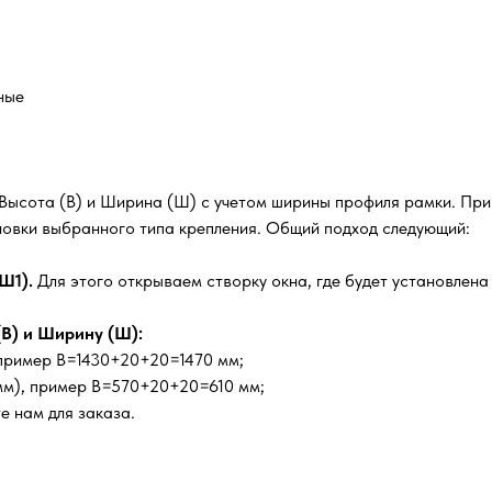
ные
 Высота (В) и Ширина (Ш) с учетом ширины профиля рамки. Пр
ановки выбранного типа крепления. Общий подход следующий:
Ш1).
Для этого открываем створку окна, где будет установлена 
В) и Ширину (Ш):
, пример В=1430+20+20=1470 мм;
мм), пример В=570+20+20=610 мм;
е нам для заказа.