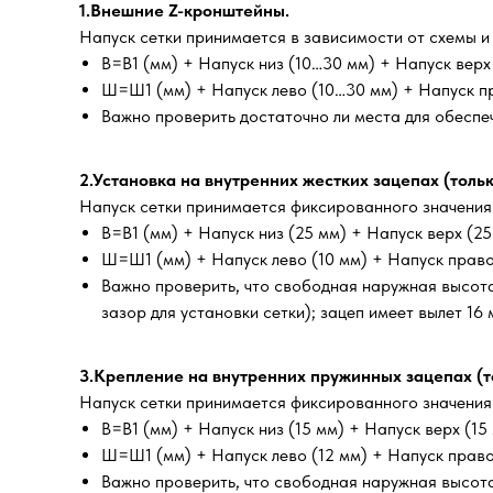
1.Внешние Z-кронштейны.
Напуск сетки принимается в зависимости от схемы и
В=В1 (мм) + Напуск низ (10…30 мм) + Напуск вер
Ш=Ш1 (мм) + Напуск лево (10…30 мм) + Напуск п
Важно проверить достаточно ли места для обеспе
2.Установка на внутренних жестких зацепах (толь
Напуск сетки принимается фиксированного значения: 
В=В1 (мм) + Напуск низ (25 мм) + Напуск верх (25
Ш=Ш1 (мм) + Напуск лево (10 мм) + Напуск право
Важно проверить, что свободная наружная высота 
зазор для установки сетки); зацеп имеет вылет 16
3.Крепление на внутренних пружинных зацепах (т
Напуск сетки принимается фиксированного значения: 
В=В1 (мм) + Напуск низ (15 мм) + Напуск верх (15
Ш=Ш1 (мм) + Напуск лево (12 мм) + Напуск право
Важно проверить, что свободная наружная высота