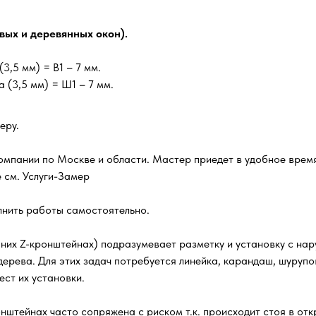
вых и деревянных окон).
(3,5 мм) = В1 – 7 мм.
 (3,5 мм) = Ш1 – 7 мм.
еру.
омпании по Москве и области. Мастер приедет в удобное время
 см. Услуги-Замер
лнить работы самостоятельно.
их Z-кронштейнах) подразумевает разметку и установку с нару
 дерева. Для этих задач потребуется линейка, карандаш, шуруп
ст их установки.
штейнах часто сопряжена с риском т.к. происходит стоя в отк