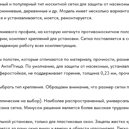
ый и популярный тип москитной сетки для защиты от насекомых
люминиевые, деревянные и др. Модель имеет несколько варианто
я и устанавливается, моется, ремонтируется.
ниевого профиля, на которую натянуто противомоскитное поло
рии, комплект креплений для установки. Сетка поставляется в
 надежную работу всех комплектующих.
 полотен, которые отличаются по материалу, прочности, разме
 АнтиПтица. По умолчанию, для защиты от насекомых, устанавл
осферостойкая, не поддерживает горение, толщина 0,23 мм, проч
ыбрать тип крепления. Обращаем внимание, что размер сетки п
ллические на выбор). Наиболее распространенный, универсаль
я сама сетка. Минусом решения является более высокая трудое
ьной установки, только для пластиковых окон. Зацепы жестко к
ляется за раму окна внизу и вверху в области уплотнителя. Лег