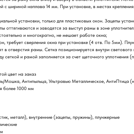
й с шириной наплава 14 мм. При установке, в местах крепления
иальной установки, только для пластиковых окон. Зацепы устан
цепы оттягиваются и заводятся за выступ рамы в зоне уплотнит
стоятельно и многократно, не мешает работе окна;
он, требует сверления окна при установке (4 отв. По 5мм). Плу
дят в отверстия рамы. Сетка позиционируется внутри светового 
у сеткой и рамой заполняется за счет щеточного уплотнения (п
гой цвет на заказ
ль/Мошка, Антипыльца, Ультравью Металлическое, АнтиПтица (н
ия более 1000 мм
стик, металл), внутренние (зацепы, пружины), плунжерные
лические
мм