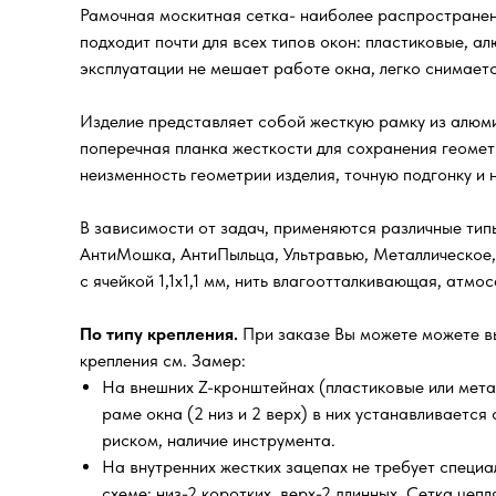
Рамочная москитная сетка- наиболее распространенн
подходит почти для всех типов окон: пластиковые, а
эксплуатации не мешает работе окна, легко снимаетс
Изделие представляет собой жесткую рамку из алюми
поперечная планка жесткости для сохранения геомет
неизменность геометрии изделия, точную подгонку и
В зависимости от задач, применяются различные типы
АнтиМошка, АнтиПыльца, Ультравью, Металлическое,
с ячейкой 1,1х1,1 мм, нить влагоотталкивающая, атм
По типу крепления.
При заказе Вы можете можете в
крепления см. Замер:
На внешних Z-кронштейнах (пластиковые или мета
раме окна (2 низ и 2 верх) в них устанавливаетс
риском, наличие инструмента.
На внутренних жестких зацепах не требует специал
схеме: низ-2 коротких, верх-2 длинных. Сетка цеп