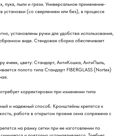
, пуха, пыли и грязи. Универсальное применение-
в установки (со сверлением или без), в процессе
тно, установлены ручки для удобства использования,
 собранном виде. Стендовая сборка обеспечивает
ру ячеек, цвету: Стандарт, АнтиКошка, АнтиПыль,
ивается полото типа Стандарт FIBERGLASS (Nortex)
ная.
отребует корректировки при изменении типа
ный и надежный способ. Кронштейны крепятся к
мкость, работа в открытом проеме окна сопряжена с
репятся на рамку сетки при ее изготовлении по
ко снимается и повторно устанавливается. Требует