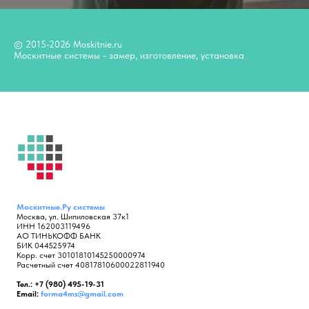
© 2015-2026 Moskitnie.ru
Москитные системы - замер, изготовление, установка
Москитные.Ру
системы
Москва, ул. Шипиловская 37к1
ИНН 162003119496
АО ТИНЬКОФФ БАНК
БИК 044525974
Корр. счет 30101810145250000974
Расчетный счет 40817810600022811940
Тел.: +7 (980) 495-19-31
Email:
forma4ms@gmail.com