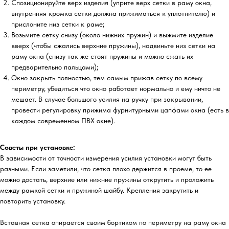
Спозиционируйте верх изделия (уприте верх сетки в раму окна,
внутренняя кромка сетки должна прижиматься к уплотнителю) и
прислоните низ сетки к раме;
Возьмите сетку снизу (около нижних пружин) и выжмите изделие
вверх (чтобы сжались верхние пружины), надвиньте низ сетки на
раму окна (снизу так же стоят пружины и можно сжать их
предварительно пальцами);
Окно закрыть полностью, тем самым прижав сетку по всему
периметру, убедиться что окно работает нормально и ему ничто не
мешает. В случае большого усилия на ручку при закрывании,
провести регулировку прижима фурнитурными цапфами окна (есть в
каждом современном ПВХ окне).
Советы при установке:
В зависимости от точности измерения усилия установки могут быть
разными. Если заметили, что сетка плохо держится в проеме, то ее
можно достать, верхние или нижние пружины открутить и проложить
между рамкой сетки и пружиной шайбу. Крепления закрутить и
повторить установку.
Вставная сетка опирается своим бортиком по периметру на раму окна