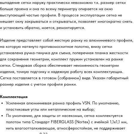
выпадение сетки наружу практически невозможно т.к. размер сетки
больше проема и она по всему периметру опирается на окно
выступающей частью профиля. В процессе эксплуатации сетка не
мешает окну закрываться и открываться, позволяет многократно снять
и установить обратно, моется, ремонтируется.
Изделие представляет собой жесткую рамку из алюминиевого профиля,
на которую натянуто противомоскитное полотно, внизу сетки
установлена ручка-тянучка для съема, поперечная планка жесткости
для сохранения геометрии, комплект пружин установлен на рамке
сетки. Стендовая сборка обеспечивает неизменность геометрии
изделия, точную подгонку и надежную работу всех комплектующих.
Сетка поставляется в готовом (собранном) виде. Указан габаритный
размер изделия с учетом профиля рамки.
Комплектация
Усиленная алюминиевая рамка профиль VSN. По умолчанию,
пластиковые углы или металлические на выбор;
По умолчанию, для защиты от насекомых, сетка комплектуется
полотом типа Стандарт FIBERGLASS (Nortex) с ячейкой 1,1х1,1 мм,
нить влагоотталкивающая, атмосферостойкая, не поддерживает