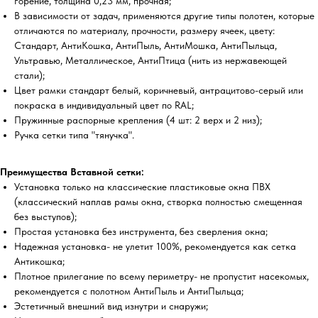
горение, толщина 0,23 мм, прочная;
В зависимости от задач, применяются другие типы полотен, которые
отличаются по материалу, прочности, размеру ячеек, цвету:
Стандарт, АнтиКошка, АнтиПыль, АнтиМошка, АнтиПыльца,
Ультравью, Металлическое, АнтиПтица (нить из нержавеющей
стали);
Цвет рамки стандарт белый, коричневый, антрацитово-серый или
покраска в индивидуальный цвет по RAL;
Пружинные распорные крепления (4 шт: 2 верх и 2 низ);
Ручка сетки типа "тянучка".
Преимущества Вставной сетки:
Установка только на классические пластиковые окна ПВХ
(классический наплав рамы окна, створка полностью смещенная
без выступов);
Простая установка без инструмента, без сверления окна;
Надежная установка- не улетит 100%, рекомендуется как сетка
Антикошка;
Плотное прилегание по всему периметру- не пропустит насекомых,
рекомендуется с полотном АнтиПыль и АнтиПыльца;
Эстетичный внешний вид изнутри и снаружи;