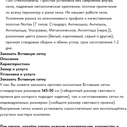
ПВХ стеклопакеты. Простая установка без сверления внутрь
окна, надежные металлические крепления, плотное прилегание
по всему периметру к раме окна. Не мешает работе окна.
Усиленная рамка из алюминиевого профиля и качественные
полотна Nortex (7 типов: Стандарт, Антикошка, Антипыль,
Антипыльца, Ультравью, Металлическое, Антиптица (нерж.)),
различные цвета рамки (белый, коричневый, серый и другие),
прочная стендовая сборка и обжим углов, срок изготовления 1-2
дня.
Заказать Вставную сетку
Описание
Характеристики
Замер и услуги
Установка и услуги
Заказать Вставную сетку
У нас Вы можете заказать противо-москитные Вставные сетки
стандартных размеров
145-50
см (габаритный размер светового
проема для которого подходит изделие), так и изготавливаем сетки по
индивидуальным размерам (сообщите размер светового проема).
Внутренние сетки можно установить самостоятельно или воспользуйтесь
услугами мастера компании.
Для заказа, задайте товару нужную комплектацию, количество и