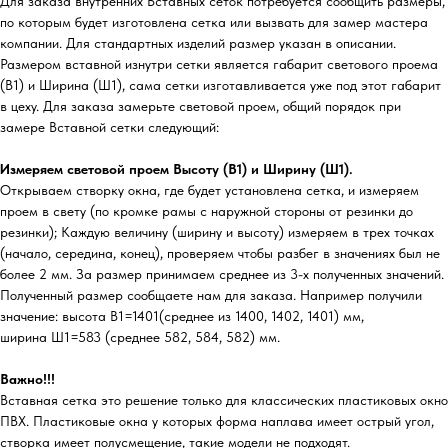
Для заказа внутренних Вставных сеток потребуется сообщить размеры,
по которым будет изготовлена сетка или вызвать для замер мастера
компании. Для стандартных изделий размер указан в описании.
Размером вставной изнутри сетки является габарит светового проема
(В1) и Ширина (Ш1), сама сетки изготавливается уже под этот габарит
в цеху. Для заказа замерьте световой проем, общий порядок при
замере Вставной сетки следующий:
Измеряем световой проем Высоту (В1) и Ширину (Ш1).
Открываем створку окна, где будет установлена сетка, и измеряем
проем в свету (по кромке рамы с наружной стороны от резинки до
резинки); Каждую величину (ширину и высоту) измеряем в трех точках
(начало, середина, конец), проверяем чтобы разбег в значениях был не
более 2 мм. За размер принимаем среднее из 3-х полученных значений.
Полученный размер сообщаете нам для заказа. Например получили
значение: высота В1=1401(среднее из 1400, 1402, 1401) мм,
ширина Ш1=583 (среднее 582, 584, 582) мм.
Важно!!!
Вставная сетка это решение только для классических пластиковых окно
ПВХ. Пластиковые окна у которых форма наплава имеет острый угол,
створка имеет полусмещение, такие модели не подходят.