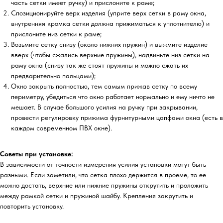
часть сетки имеет ручку) и прислоните к раме;
Спозиционируйте верх изделия (уприте верх сетки в раму окна,
внутренняя кромка сетки должна прижиматься к уплотнителю) и
прислоните низ сетки к раме;
Возьмите сетку снизу (около нижних пружин) и выжмите изделие
вверх (чтобы сжались верхние пружины), надвиньте низ сетки на
раму окна (снизу так же стоят пружины и можно сжать их
предварительно пальцами);
Окно закрыть полностью, тем самым прижав сетку по всему
периметру, убедиться что окно работает нормально и ему ничто не
мешает. В случае большого усилия на ручку при закрывании,
провести регулировку прижима фурнитурными цапфами окна (есть в
каждом современном ПВХ окне).
Советы при установке:
В зависимости от точности измерения усилия установки могут быть
разными. Если заметили, что сетка плохо держится в проеме, то ее
можно достать, верхние или нижние пружины открутить и проложить
между рамкой сетки и пружиной шайбу. Крепления закрутить и
повторить установку.