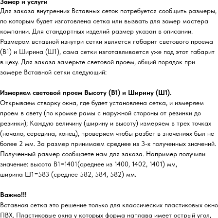
Замер и услуги
Для заказа внутренних Вставных сеток потребуется сообщить размеры,
по которым будет изготовлена сетка или вызвать для замер мастера
компании. Для стандартных изделий размер указан в описании.
Размером вставной изнутри сетки является габарит светового проема
(В1) и Ширина (Ш1), сама сетки изготавливается уже под этот габарит
в цеху. Для заказа замерьте световой проем, общий порядок при
замере Вставной сетки следующий:
Измеряем световой проем Высоту (В1) и Ширину (Ш1).
Открываем створку окна, где будет установлена сетка, и измеряем
проем в свету (по кромке рамы с наружной стороны от резинки до
резинки); Каждую величину (ширину и высоту) измеряем в трех точках
(начало, середина, конец), проверяем чтобы разбег в значениях был не
более 2 мм. За размер принимаем среднее из 3-х полученных значений.
Полученный размер сообщаете нам для заказа. Например получили
значение: высота В1=1401(среднее из 1400, 1402, 1401) мм,
ширина Ш1=583 (среднее 582, 584, 582) мм.
Важно!!!
Вставная сетка это решение только для классических пластиковых окно
ПВХ. Пластиковые окна у которых форма наплава имеет острый угол,