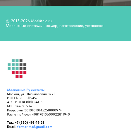
© 2015-2026 Moskitnie.ru
Москитные системы - замер, изготовление, установка
Москитные.Ру
системы
Москва, ул. Шипиловская 37к1
ИНН 162003119496
АО ТИНЬКОФФ БАНК
БИК 044525974
Корр. счет 30101810145250000974
Расчетный счет 40817810600022811940
Тел.: +7 (980) 495-19-31
Email:
forma4ms@gmail.com