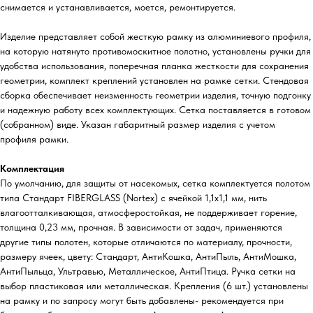
снимается и устанавливается, моется, ремонтируется.
Изделие представляет собой жесткую рамку из алюминиевого профиля,
на которую натянуто противомоскитное полотно, установлены ручки для
удобства использования, поперечная планка жесткости для сохранения
геометрии, комплект креплений установлен на рамке сетки. Стендовая
сборка обеспечивает неизменность геометрии изделия, точную подгонку
и надежную работу всех комплектующих. Сетка поставляется в готовом
(собранном) виде. Указан габаритный размер изделия с учетом
профиля рамки.
Комплектация
По умолчанию, для защиты от насекомых, сетка комплектуется полотом
типа Стандарт FIBERGLASS (Nortex) с ячейкой 1,1х1,1 мм, нить
влагоотталкивающая, атмосферостойкая, не поддерживает горение,
толщина 0,23 мм, прочная. В зависимости от задач, применяются
другие типы полотен, которые отличаются по материалу, прочности,
размеру ячеек, цвету: Стандарт, АнтиКошка, АнтиПыль, АнтиМошка,
АнтиПыльца, Ультравью, Металлическое, АнтиПтица. Ручка сетки на
выбор пластиковая или металлическая. Крепления (6 шт.) установлены
на рамку и по запросу могут быть добавлены- рекомендуется при