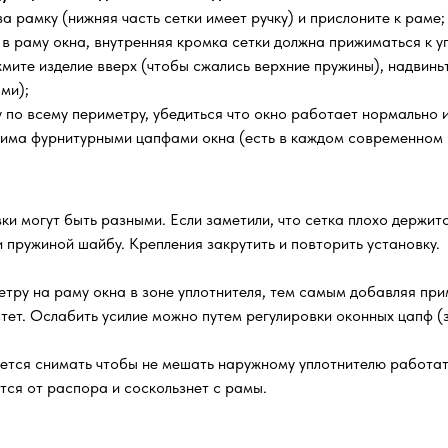
а рамку (нижняя часть сетки имеет ручку) и прислоните к раме;
 в раму окна, внутренняя кромка сетки должна прижиматься к уп
мите изделие вверх (чтобы сжались верхние пружины), надвиньт
ми);
по всему периметру, убедиться что окно работает нормально и 
жима фурнитурными цапфами окна (есть в каждом современном 
ки могут быть разными. Если заметили, что сетка плохо держитс
 пружиной шайбу. Крепления закрутить и повторить установку.
тру на раму окна в зоне уплотнителя, тем самым добавляя прим
стет. Ослабить усилие можно путем регулировки оконных цапф (
уется снимать чтобы не мешать наружному уплотнителю работа
ится от распора и соскользнет с рамы.