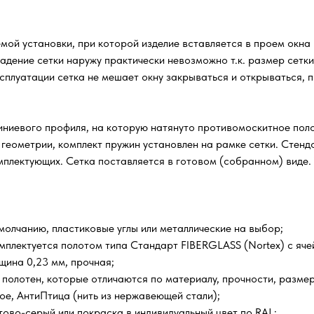
емой установки, при которой изделие вставляется в проем окна
адение сетки наружу практически невозможно т.к. размер сетк
сплуатации сетка не мешает окну закрываться и открываться, п
ниевого профиля, на которую натянуто противомоскитное полот
 геометрии, комплект пружин установлен на рамке сетки. Стен
омплектующих. Сетка поставляется в готовом (собранном) виде.
олчанию, пластиковые углы или металлические на выбор;
мплектуется полотом типа Стандарт FIBERGLASS (Nortex) с ячейк
щина 0,23 мм, прочная;
 полотен, которые отличаются по материалу, прочности, размер
е, АнтиПтица (нить из нержавеющей стали);
тово-серый или покраска в индивидуальный цвет по RAL;