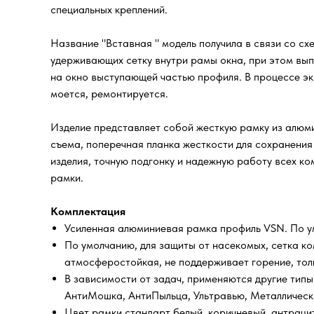
специальных креплений.
Название "Вставная " модель получила в связи со сх
удерживающих сетку внутри рамы окна, при этом вып
на окно выступающей частью профиля. В процессе эк
моется, ремонтируется.
Изделие представляет собой жесткую рамку из алюми
съема, поперечная планка жесткости для сохранения
изделия, точную подгонку и надежную работу всех к
рамки.
Комплектация
Усиленная алюминиевая рамка профиль VSN. По ум
По умолчанию, для защиты от насекомых, сетка ко
атмосферостойкая, не поддерживает горение, тол
В зависимости от задач, применяются другие типы
АнтиМошка, АнтиПыльца, Ультравью, Металлическо
Цвет рамки стандарт белый, коричневый, антраци