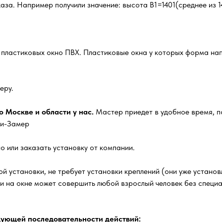
за. Например получили значение: высота В1=1401(среднее из 14
х пластиковых окно ПВХ. Пластиковые окна у которых форма нап
еру.
 Москве и области у нас.
Мастер приедет в удобное время, п
ги-Замер
о или заказать установку от компании.
й установки, не требует установки креплений (они уже установл
ки на окне может совершить любой взрослый человек без специ
ующей последовательности действий: