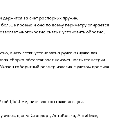
 и держится за счет распорных пружин,
и больше проема и она по всему периметру опирается
озволяет многократно снять и установить обратно,
но, внизу сетки установлена ручка-тянучка для
довая сборка обеспечивает неизменность геометрии
 Указан габаритный размер изделия с учетом профиля
ой 1,1х1,1 мм, нить влагоотталкивающая,
у ячеек, цвету: Стандарт, АнтиКошка, АнтиПыль,