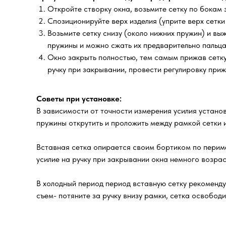
Откройте створку окна, возьмите сетку по бокам з
Спозиционируйте верх изделия (уприте верх сетки
Возьмите сетку снизу (около нижних пружин) и выж
пружины и можно сжать их предварительно пальца
Окно закрыть полностью, тем самым прижав сетку 
ручку при закрывании, провести регулировку при
Советы при установке:
В зависимости от точности измерения усилия установ
пружины открутить и проложить между рамкой сетки и
Вставная сетка опирается своим бортиком по периме
усилие на ручку при закрывании окна немного возра
В холодный период период вставную сетку рекоменд
съем- потяните за ручку внизу рамки, сетка освобод