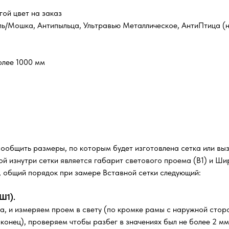
гой цвет на заказ
ль/Мошка, Антипыльца, Ультравью Металлическое, АнтиПтица (н
олее 1000 мм
сообщить размеры, по которым будет изготовлена сетка или вы
й изнутри сетки является габарит светового проема (В1) и Шир
м, общий порядок при замере Вставной сетки следующий:
Ш1).
а, и измеряем проем в свету (по кромке рамы с наружной стор
, конец), проверяем чтобы разбег в значениях был не более 2 м