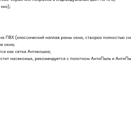
низ);
кна ПВХ (классический наплав рамы окна, створка полностью с
я окна;
ся как сетка Антикошка;
устит насекомых, рекомендуется с полотном АнтиПыль и АнтиПы