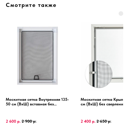
Смотрите также
Москитная сетка Внутренняя 135-
Москитная сетка Крыло 1
50 см (ВхШ) вставная без
см (ВхШ) без сверления, 
сверления, на пластиковые окна
пластиковые окна, алюми
ПВХ, алюминиевая рамка.
рамка.
2 600
р.
2 900
р.
2 400
р.
2 650
р.