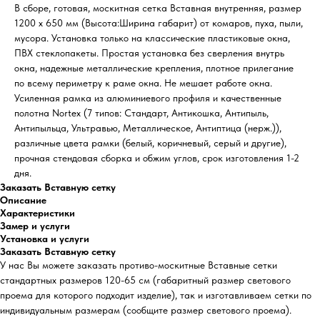
В сборе, готовая, москитная сетка Вставная внутренняя, размер
1200 х 650 мм (Высота:Ширина габарит) от комаров, пуха, пыли,
мусора. Установка только на классические пластиковые окна,
ПВХ стеклопакеты. Простая установка без сверления внутрь
окна, надежные металлические крепления, плотное прилегание
по всему периметру к раме окна. Не мешает работе окна.
Усиленная рамка из алюминиевого профиля и качественные
полотна Nortex (7 типов: Стандарт, Антикошка, Антипыль,
Антипыльца, Ультравью, Металлическое, Антиптица (нерж.)),
различные цвета рамки (белый, коричневый, серый и другие),
прочная стендовая сборка и обжим углов, срок изготовления 1-2
дня.
Заказать Вставную сетку
Описание
Характеристики
Замер и услуги
Установка и услуги
Заказать Вставную сетку
У нас Вы можете заказать противо-москитные Вставные сетки
стандартных размеров 120-65 см (габаритный размер светового
проема для которого подходит изделие), так и изготавливаем сетки по
индивидуальным размерам (сообщите размер светового проема).