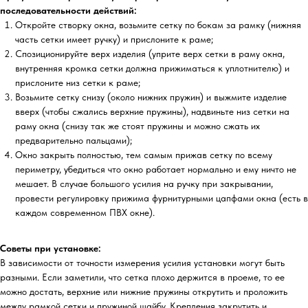
последовательности действий:
Откройте створку окна, возьмите сетку по бокам за рамку (нижняя
часть сетки имеет ручку) и прислоните к раме;
Спозиционируйте верх изделия (уприте верх сетки в раму окна,
внутренняя кромка сетки должна прижиматься к уплотнителю) и
прислоните низ сетки к раме;
Возьмите сетку снизу (около нижних пружин) и выжмите изделие
вверх (чтобы сжались верхние пружины), надвиньте низ сетки на
раму окна (снизу так же стоят пружины и можно сжать их
предварительно пальцами);
Окно закрыть полностью, тем самым прижав сетку по всему
периметру, убедиться что окно работает нормально и ему ничто не
мешает. В случае большого усилия на ручку при закрывании,
провести регулировку прижима фурнитурными цапфами окна (есть в
каждом современном ПВХ окне).
Советы при установке:
В зависимости от точности измерения усилия установки могут быть
разными. Если заметили, что сетка плохо держится в проеме, то ее
можно достать, верхние или нижние пружины открутить и проложить
между рамкой сетки и пружиной шайбу. Крепления закрутить и