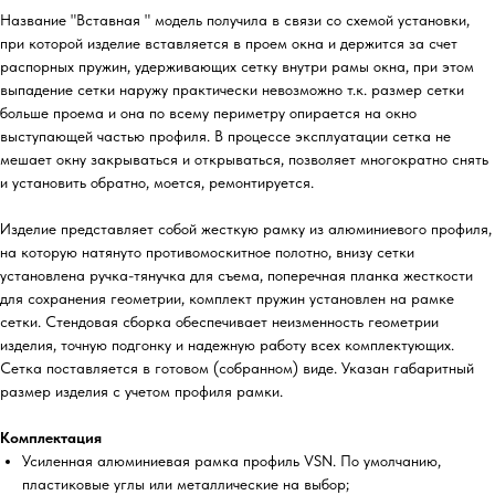
Название "Вставная " модель получила в связи со схемой установки,
при которой изделие вставляется в проем окна и держится за счет
распорных пружин, удерживающих сетку внутри рамы окна, при этом
выпадение сетки наружу практически невозможно т.к. размер сетки
больше проема и она по всему периметру опирается на окно
выступающей частью профиля. В процессе эксплуатации сетка не
мешает окну закрываться и открываться, позволяет многократно снять
и установить обратно, моется, ремонтируется.
Изделие представляет собой жесткую рамку из алюминиевого профиля,
на которую натянуто противомоскитное полотно, внизу сетки
установлена ручка-тянучка для съема, поперечная планка жесткости
для сохранения геометрии, комплект пружин установлен на рамке
сетки. Стендовая сборка обеспечивает неизменность геометрии
изделия, точную подгонку и надежную работу всех комплектующих.
Сетка поставляется в готовом (собранном) виде. Указан габаритный
размер изделия с учетом профиля рамки.
Комплектация
Усиленная алюминиевая рамка профиль VSN. По умолчанию,
пластиковые углы или металлические на выбор;