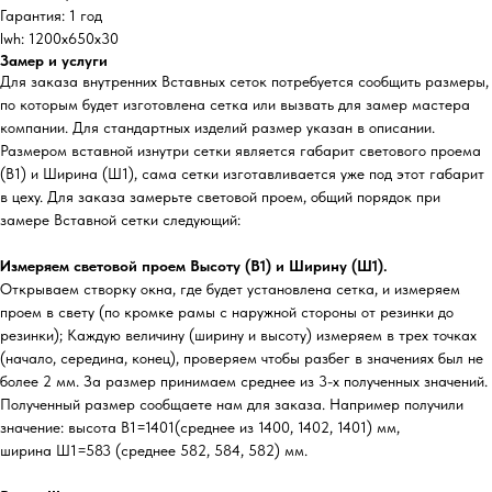
Гарантия: 1 год
lwh: 1200x650x30
Замер и услуги
Для заказа внутренних Вставных сеток потребуется сообщить размеры,
по которым будет изготовлена сетка или вызвать для замер мастера
компании. Для стандартных изделий размер указан в описании.
Размером вставной изнутри сетки является габарит светового проема
(В1) и Ширина (Ш1), сама сетки изготавливается уже под этот габарит
в цеху. Для заказа замерьте световой проем, общий порядок при
замере Вставной сетки следующий:
Измеряем световой проем Высоту (В1) и Ширину (Ш1).
Открываем створку окна, где будет установлена сетка, и измеряем
проем в свету (по кромке рамы с наружной стороны от резинки до
резинки); Каждую величину (ширину и высоту) измеряем в трех точках
(начало, середина, конец), проверяем чтобы разбег в значениях был не
более 2 мм. За размер принимаем среднее из 3-х полученных значений.
Полученный размер сообщаете нам для заказа. Например получили
значение: высота В1=1401(среднее из 1400, 1402, 1401) мм,
ширина Ш1=583 (среднее 582, 584, 582) мм.