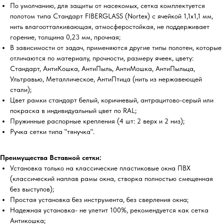
По умолчанию, для защиты от насекомых, сетка комплектуется
полотом типа Стандарт FIBERGLASS (Nortex) с ячейкой 1,1х1,1 мм,
нить влагоотталкивающая, атмосферостойкая, не поддерживает
горение, толщина 0,23 мм, прочная;
В зависимости от задач, применяются другие типы полотен, которые
отличаются по материалу, прочности, размеру ячеек, цвету:
Стандарт, АнтиКошка, АнтиПыль, АнтиМошка, АнтиПыльца,
Ультравью, Металлическое, АнтиПтица (нить из нержавеющей
стали);
Цвет рамки стандарт белый, коричневый, антрацитово-серый или
покраска в индивидуальный цвет по RAL;
Пружинные распорные крепления (4 шт: 2 верх и 2 низ);
Ручка сетки типа "тянучка".
Преимущества Вставной сетки:
Установка только на классические пластиковые окна ПВХ
(классический наплав рамы окна, створка полностью смещенная
без выступов);
Простая установка без инструмента, без сверления окна;
Надежная установка- не улетит 100%, рекомендуется как сетка
Антикошка;