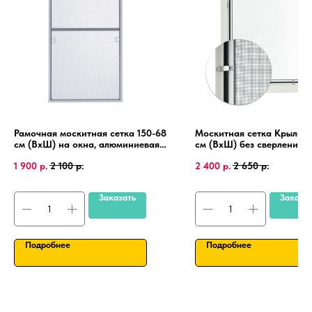
Рамочная москитная сетка 150-68
Москитная сетка Крыло 1
см (ВхШ) на окна, алюминиевая
см (ВхШ) без сверления, 
рамка, крепления 4 шт.
пластиковые окна, алюми
1 900
р.
2 100
р.
2 400
р.
2 650
р.
рамка.
Заказать
Заказа
Подробнее
Подробнее