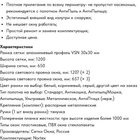
Плотное прилегание по всему периметру- не пропустит насекомых,
рекомендуется с полотном АнтиПыль и АнтиПыльца;
Эстетичный внешний вид изнутри и снаружи;
Не мешает окну работать;
Простой ремонт и замена комплектующих;
Доступная цена.
Характеристики
Рамка сетки: алюминиевый профиль VSN 30х30 мм
Высота сетки, мм: 1200
Ширина сетки, мм: 650
Высота светового проема окна, мм: 1207 (± 2)
Ширина светового проема окна, мм: 657 (± 3)
Цвет рамки на выбор: белый, коричневый, серый, другой цвет на заказ
Тип полотна на выбор: Стандарт, Антикошка, Антипыль/Мошка,
Антипыльца, Ультравью Металлическое, АнтиПтица (нерж.)
Крепления (комплект): распорные металлические
Ручки (1 шт внизу рамки): тянучка
Поперечная планка жесткости: при высоте изделия более 1000 мм
Типы окон: пластиковые, ПВХ окна стеклопакеты
Производитель: Сетки Окна, Россия
Комплектующие: Nortex