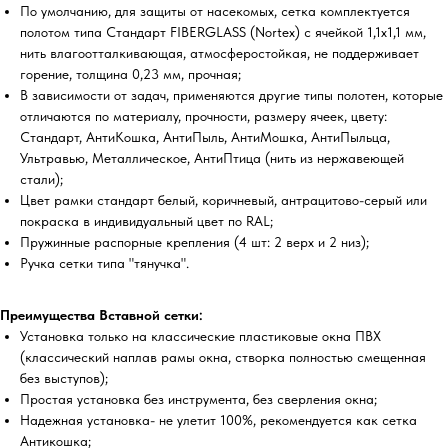
По умолчанию, для защиты от насекомых, сетка комплектуется
полотом типа Стандарт FIBERGLASS (Nortex) с ячейкой 1,1х1,1 мм,
нить влагоотталкивающая, атмосферостойкая, не поддерживает
горение, толщина 0,23 мм, прочная;
В зависимости от задач, применяются другие типы полотен, которые
отличаются по материалу, прочности, размеру ячеек, цвету:
Стандарт, АнтиКошка, АнтиПыль, АнтиМошка, АнтиПыльца,
Ультравью, Металлическое, АнтиПтица (нить из нержавеющей
стали);
Цвет рамки стандарт белый, коричневый, антрацитово-серый или
покраска в индивидуальный цвет по RAL;
Пружинные распорные крепления (4 шт: 2 верх и 2 низ);
Ручка сетки типа "тянучка".
Преимущества Вставной сетки:
Установка только на классические пластиковые окна ПВХ
(классический наплав рамы окна, створка полностью смещенная
без выступов);
Простая установка без инструмента, без сверления окна;
Надежная установка- не улетит 100%, рекомендуется как сетка
Антикошка;