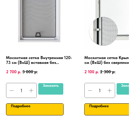
Москитная сетка Внутренняя 120-
Москитная сетка Крыло 1
73 см (ВхШ) вставная без
см (ВхШ) без сверления, 
сверления, на пластиковые окна
пластиковые окна, алюми
2 700
р.
3 000
р.
2 100
р.
2 300
р.
ПВХ, алюминиевая рамка.
рамка.
Заказать
Заказа
Подробнее
Подробнее