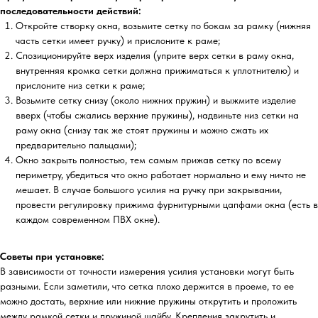
последовательности действий:
Откройте створку окна, возьмите сетку по бокам за рамку (нижняя
часть сетки имеет ручку) и прислоните к раме;
Спозиционируйте верх изделия (уприте верх сетки в раму окна,
внутренняя кромка сетки должна прижиматься к уплотнителю) и
прислоните низ сетки к раме;
Возьмите сетку снизу (около нижних пружин) и выжмите изделие
вверх (чтобы сжались верхние пружины), надвиньте низ сетки на
раму окна (снизу так же стоят пружины и можно сжать их
предварительно пальцами);
Окно закрыть полностью, тем самым прижав сетку по всему
периметру, убедиться что окно работает нормально и ему ничто не
мешает. В случае большого усилия на ручку при закрывании,
провести регулировку прижима фурнитурными цапфами окна (есть в
каждом современном ПВХ окне).
Советы при установке:
В зависимости от точности измерения усилия установки могут быть
разными. Если заметили, что сетка плохо держится в проеме, то ее
можно достать, верхние или нижние пружины открутить и проложить
между рамкой сетки и пружиной шайбу. Крепления закрутить и