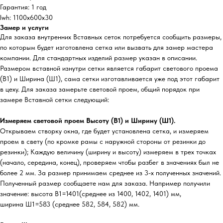
Гарантия: 1 год
lwh: 1100x600x30
Замер и услуги
Для заказа внутренних Вставных сеток потребуется сообщить размеры,
по которым будет изготовлена сетка или вызвать для замер мастера
компании. Для стандартных изделий размер указан в описании.
Размером вставной изнутри сетки является габарит светового проема
(В1) и Ширина (Ш1), сама сетки изготавливается уже под этот габарит
в цеху. Для заказа замерьте световой проем, общий порядок при
замере Вставной сетки следующий:
Измеряем световой проем Высоту (В1) и Ширину (Ш1).
Открываем створку окна, где будет установлена сетка, и измеряем
проем в свету (по кромке рамы с наружной стороны от резинки до
резинки); Каждую величину (ширину и высоту) измеряем в трех точках
(начало, середина, конец), проверяем чтобы разбег в значениях был не
более 2 мм. За размер принимаем среднее из 3-х полученных значений.
Полученный размер сообщаете нам для заказа. Например получили
значение: высота В1=1401(среднее из 1400, 1402, 1401) мм,
ширина Ш1=583 (среднее 582, 584, 582) мм.