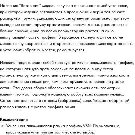
Название "Вставная " модель получила в связи со схемой установки,
при которой изделие вставляется в проем окна и держится за счет
распорных пружин, удерживающих сетку внутри рамы окна, при этом
выпадение сетки наружу практически невозможно т.к. размер сетки
больше проема и она по всему периметру опирается на окно
выступающей частью профиля. В процессе эксплуатации сетка не
мешает окну закрываться и открываться, позволяет многократно снять
и установить обратно, моется, ремонтируется.
Изделие представляет собой жесткую рамку из алюминиевого профиля,
на которую натянуто противомоскитное полотно, внизу сетки
установлена ручка-тянучка для съема, поперечная планка жесткости
для сохранения геометрии, комплект пружин установлен на рамке
сетки. Стендовая сборка обеспечивает неизменность геометрии
изделия, точную подгонку и надежную работу всех комплектующих.
Сетка поставляется в готовом (собранном) виде. Указан габаритный
размер изделия с учетом профиля рамки.
Комплектация
Усиленная алюминиевая рамка профиль VSN. По умолчанию,
пластиковые углы или металлические на выбор;