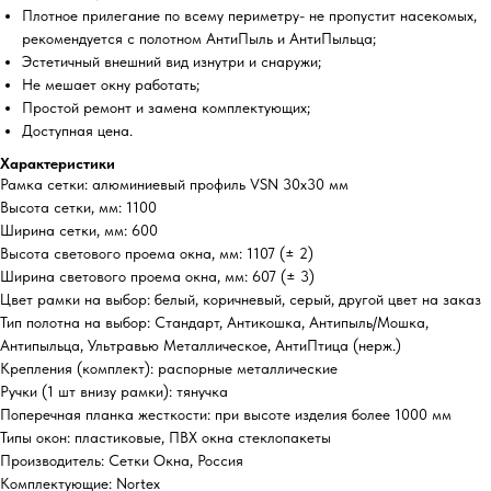
Плотное прилегание по всему периметру- не пропустит насекомых,
рекомендуется с полотном АнтиПыль и АнтиПыльца;
Эстетичный внешний вид изнутри и снаружи;
Не мешает окну работать;
Простой ремонт и замена комплектующих;
Доступная цена.
Характеристики
Рамка сетки: алюминиевый профиль VSN 30х30 мм
Высота сетки, мм: 1100
Ширина сетки, мм: 600
Высота светового проема окна, мм: 1107 (± 2)
Ширина светового проема окна, мм: 607 (± 3)
Цвет рамки на выбор: белый, коричневый, серый, другой цвет на заказ
Тип полотна на выбор: Стандарт, Антикошка, Антипыль/Мошка,
Антипыльца, Ультравью Металлическое, АнтиПтица (нерж.)
Крепления (комплект): распорные металлические
Ручки (1 шт внизу рамки): тянучка
Поперечная планка жесткости: при высоте изделия более 1000 мм
Типы окон: пластиковые, ПВХ окна стеклопакеты
Производитель: Сетки Окна, Россия
Комплектующие: Nortex