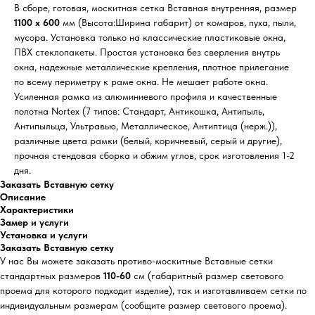
В сборе, готовая, москитная сетка Вставная внутренняя, размер
1100 х 600
мм (Высота:Ширина габарит) от комаров, пуха, пыли,
мусора. Установка только на классические пластиковые окна,
ПВХ стеклопакеты. Простая установка без сверления внутрь
окна, надежные металлические крепления, плотное прилегание
по всему периметру к раме окна. Не мешает работе окна.
Усиленная рамка из алюминиевого профиля и качественные
полотна Nortex (7 типов: Стандарт, Антикошка, Антипыль,
Антипыльца, Ультравью, Металлическое, Антиптица (нерж.)),
различные цвета рамки (белый, коричневый, серый и другие),
прочная стендовая сборка и обжим углов, срок изготовления 1-2
дня.
Заказать Вставную сетку
Описание
Характеристики
Замер и услуги
Установка и услуги
Заказать Вставную сетку
У нас Вы можете заказать противо-москитные Вставные сетки
стандартных размеров
110-60
см (габаритный размер светового
проема для которого подходит изделие), так и изготавливаем сетки по
индивидуальным размерам (сообщите размер светового проема).