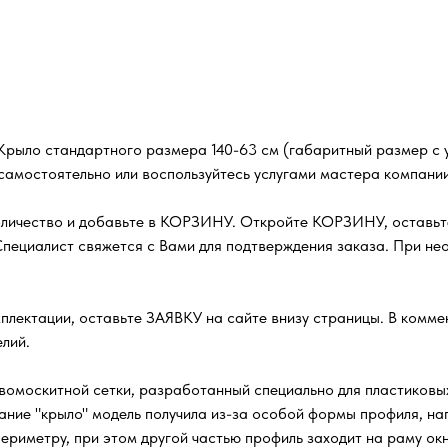
Крыло стандартного размера 140-63 см (габаритный размер с у
самостоятельно или воспользуйтесь услугами мастера компании
оличество и добавьте в КОРЗИНУ. Откройте КОРЗИНУ, оставьте
ециалист свяжется с Вами для подтверждения заказа. При нео
плектации, оставьте ЗАЯВКУ на сайте внизу страницы. В комм
лий.
омоскитной сетки, разработанный специально для пластиковых
ание "крыло" модель получила из-за особой формы профиля, 
ериметру, при этом другой частью профиль заходит на раму окн