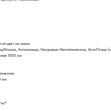
гой цвет на заказ
ль/Мошка, Антипыльца, Ультравью Металлическое, АнтиПтица (н
олее 1000 мм
лические
0 мм
еты*