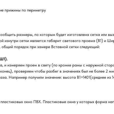
кие прижимы по периметру
сообщить размеры, по которым будет изготовлена сетка или вы
й изнутри сетки является габарит светового проема (В1) и Шир
м, общий порядок при замере Вставной сетки следующий:
Ш1).
а, и измеряем проем в свету (по кромке рамы с наружной стор
, конец), проверяем чтобы разбег в значениях был не более 2 м
за. Например получили значение: высота В1=1401(среднее из 14
х пластиковых окно ПВХ. Пластиковые окна у которых форма нап