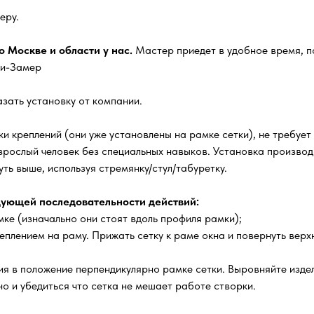
еру.
 Москве и области у нас.
Мастер приедет в удобное время, п
ги-Замер
зать установку от компании.
и креплений (они уже установлены на рамке сетки), не требует
зрослый человек без специальных навыков. Установка производи
ть выше, используя стремянку/стул/табуретку.
ующей последовательности действий:
ке (изначально они стоят вдоль профиля рамки);
еплением на раму. Прижать сетку к раме окна и повернуть верх
я в положение перпендикулярно рамке сетки. Выровняйте издел
о и убедиться что сетка не мешает работе створки.