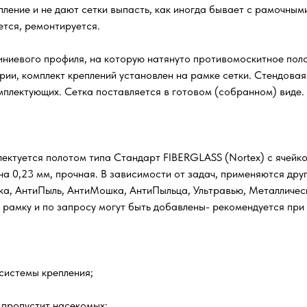
ение и не дают сетки выпасть, как иногда бывает с рамочным
ется, ремонтируется.
ниевого профиля, на которую натянуто противомоскитное поло
рии, комплект креплений установлен на рамке сетки. Стендова
омплектующих. Сетка поставляется в готовом (собранном) виде.
ектуется полотом типа Стандарт FIBERGLASS (Nortex) с ячейкой
а 0,23 мм, прочная. В зависимости от задач, применяются друг
шка, АнтиПыль, АнтиМошка, АнтиПыльца, Ультравью, Металличес
а рамку и по запросу могут быть добавлены- рекомендуется при
системы крепления;
 пропустит насекомых;