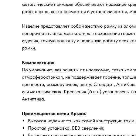
металлические прижимы обеспечивают надежное крепл
работе окна, легко снимается и устанавливается, мо
Изделие представляет собой жесткую рамку из алюми
поперечная планка жесткости для сохранения геомет
изделия, точную подгонку и надежную работу всех к
рамки.
Комплектация
По умолчанию, для защиты от насекомых, сетка компл
атмосферостойкая, не поддерживает горение, толщин
прочности, размеру ячеек, цвету: Стандарт, АнтиКо
или металлическая. Крепления (6 шт.) установлены н
Антиптица.
Преимущества сетки Крыло:
Высокая надежность как самой конструкции так и 
Простая установка, БЕЗ сверления;
Более плотное прилегание по всему периметру- не