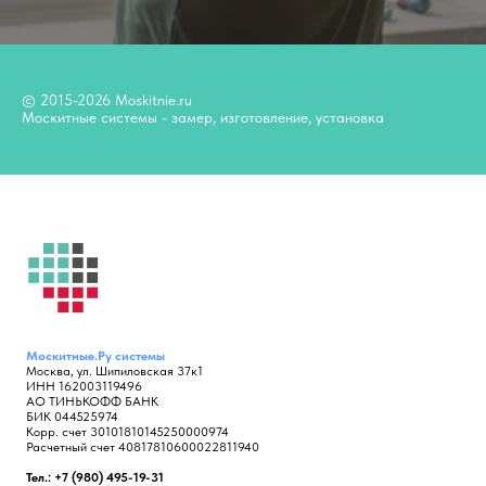
© 2015-2026 Moskitnie.ru
Москитные системы - замер, изготовление, установка
Москитные.Ру
системы
Москва, ул. Шипиловская 37к1
ИНН 162003119496
АО ТИНЬКОФФ БАНК
БИК 044525974
Корр. счет 30101810145250000974
Расчетный счет 40817810600022811940
Тел.: +7 (980) 495-19-31