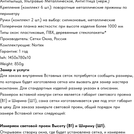
Антипыльца, Ультравью Металлическое, АнтиПтица (нерж.)
Крепления (комплект 6 шт.): поворотные металлические прижимы по
периметру
Ручки (комплект 2 шт.) на выбор: силиконовые, металлические
Поперечная планка жесткости: при высоте изделия более 1000 мм
Типы окон: пластиковые, ПВХ, деревянные стеклопакеты*
Производитель: Сетки Окна, Россия
Комплектующие: Nortex
Гарантия: 1 год
lwh: 1450x780x10
Weight: 850g
Замер и услуги
Для заказа внутренних Вставных сеток потребуется сообщить размеры,
по которым будет изготовлена сетка или вызвать для замер мастера
компании. Для стандартных изделий размер указан в описании.
Размером вставной изнутри сетки является габарит светового проема
(В1) и Ширина (Ш1), сама сетки изготавливается уже под этот габарит
в цеху. Для заказа замерьте световой проем, общий порядок при
замере Вставной сетки следующий:
Измеряем световой проем Высоту (В1) и Ширину (Ш1).
Открываем створку окна, где будет установлена сетка, и измеряем