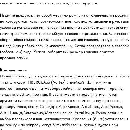
снимается и устанавливается, моется, ремонтируется.
Изделие представляет собой жесткую рамку из алюминиевого профиля,
на которую натянуто противомоскитное полотно, установлены ручки для
удобства использования, поперечная планка жесткости для сохранения
геометрии, комплект креплений установлен на рамке сетки. Стендовая
сборка обеспечивает неизменность геометрии изделия, точную подгонку
и надежную работу всех комплектующих. Сетка поставляется в готовом
(собранном) виде. Указан габаритный размер изделия с учетом
профиля рамки.
Комплектация
По умолчанию, для защиты от насекомых, сетка комплектуется полотом
типа Стандарт FIBERGLASS (Nortex) с ячейкой 1,1х1,1 мм, нить
влагоотталкивающая, атмосферостойкая, не поддерживает горение,
толщина 0,23 мм, прочная. В зависимости от задач, применяются
другие типы полотен, которые отличаются по материалу, прочности,
размеру ячеек, цвету: Стандарт, АнтиКошка, АнтиПыль, АнтиМошка,
АнтиПыльца, Ультравью, Металлическое, АнтиПтица. Ручка сетки на
выбор пластиковая или металлическая. Крепления (6 шт.) установлены
на рамку и по запросу могут быть добавлены- рекомендуется при