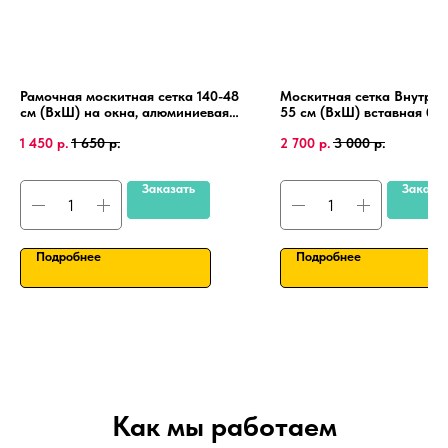
Рамочная москитная сетка 140-48
Москитная сетка Внутрен
см (ВхШ) на окна, алюминиевая
55 см (ВхШ) вставная без
рамка, крепления 4 шт.
сверления, на пластиковы
1 450
р.
1 650
р.
2 700
р.
3 000
р.
ПВХ, алюминиевая рамка
Заказать
Заказа
Подробнее
Подробнее
Как мы работаем