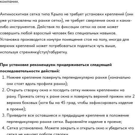
компании.
Антимоскитная сетка типа Крыло не требует установки креплений (они
уже установлены на рамке сетки), не требует сверления окна и каких-
либо инструментов. Действия по фиксации сетки на окне может
совершить любой взрослый человек без специальных навыков.
Установка производится изнутри помещения стоя на полу, иногда для
верхних креплений может потребоваться подняться чуть выше,
используя стремянку/стул/табуретку.
При установке рекомендуем придерживаться следующей
последовательности действий:
Нижнее крепление повернуть перпендикулярно рамке (изначально
они стоят вдоль профиля рамки);
Открыть створку окна и посадить сетку нижним креплением на
раму. Прижать сетку к раме окна и повернуть верхний прижим или 2
верхних боковых (хотя бы на 45 град. чтобы зафиксировать изделие
в проеме);
Приведите все оставшиеся и предыдущие крепления в положение
перпендикулярно рамке сетки. Выровняйте изделие в проеме;
Сетка установлена. Можете закрыть и открыть окно и убедиться что
сетка не мешает работе створки.