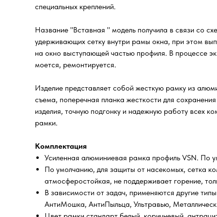
специальных креплений.
Название "Вставная " модель получила в связи со сх
удерживающих сетку внутри рамы окна, при этом вып
на окно выступающей частью профиля. В процессе эк
моется, ремонтируется.
Изделие представляет собой жесткую рамку из алюми
съема, поперечная планка жесткости для сохранения
изделия, точную подгонку и надежную работу всех к
рамки.
Комплектация
Усиленная алюминиевая рамка профиль VSN. По ум
По умолчанию, для защиты от насекомых, сетка ко
атмосферостойкая, не поддерживает горение, тол
В зависимости от задач, применяются другие типы
АнтиМошка, АнтиПыльца, Ультравью, Металлическо
Цвет рамки стандарт белый, коричневый, антраци