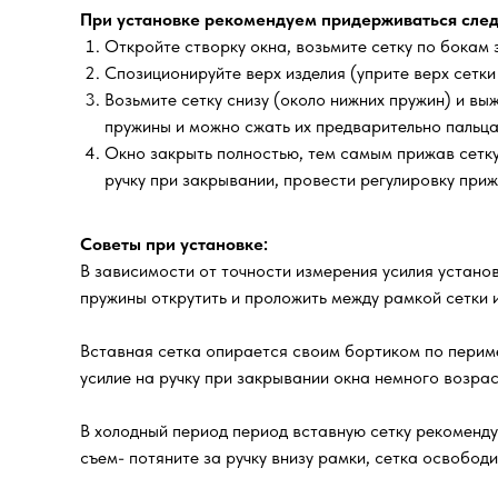
При установке рекомендуем придерживаться след
Откройте створку окна, возьмите сетку по бокам з
Спозиционируйте верх изделия (уприте верх сетки
Возьмите сетку снизу (около нижних пружин) и выж
пружины и можно сжать их предварительно пальца
Окно закрыть полностью, тем самым прижав сетку 
ручку при закрывании, провести регулировку при
Советы при установке:
В зависимости от точности измерения усилия установ
пружины открутить и проложить между рамкой сетки и
Вставная сетка опирается своим бортиком по периме
усилие на ручку при закрывании окна немного возра
В холодный период период вставную сетку рекоменд
съем- потяните за ручку внизу рамки, сетка освобод