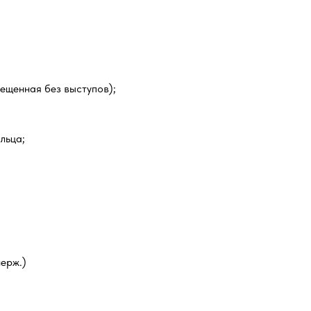
мещенная без выступов);
льца;
ерж.)