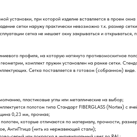
емой установки, при которой изделие вставляется в проем окна
адение сетки наружу практически невозможно т.к. размер сетк
сплуатации сетка не мешает окну закрываться и открываться, п
ниевого профиля, на которую натянуто противомоскитное полот
 геометрии, комплект пружин установлен на рамке сетки. Стен
омплектующих. Сетка поставляется в готовом (собранном) виде.
олчанию, пластиковые углы или металлические на выбор;
мплектуется полотом типа Стандарт FIBERGLASS (Nortex) с ячейк
щина 0,23 мм, прочная;
 полотен, которые отличаются по материалу, прочности, размер
е, АнтиПтица (нить из нержавеющей стали);
тово-серый или покраска в индивидуальный цвет по RAL;