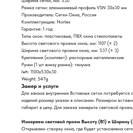
Ширина сетки, мм: 530
Рамка сетки: алюминиевый профиль VSN 30х30 мм
Производитель: Сетки Окна, Россия
Комплектующие: Nortex
Гарантия: 1 год
Типы окон: пластиковые, ПВХ окна стеклопакеты
Высота светового проема окна, мм: 1107 (± 2)
Ширина светового проема окна, мм: 537 (± 3)
Крепления (комплект): распорные металлические
Ручки (1 шт внизу рамки): тянучка
lwh: 1100x530x30
Weight: 547g
Замер и услуги
Для заказа внутренних Вставных сеток потребуется 
изделий размер указан в описании. Размером вставно
габарит в цеху. Для заказа замерьте световой прое
Измеряем световой проем Высоту (В1) и Ширину (
Открываем створку окна, где будет установлена сетк