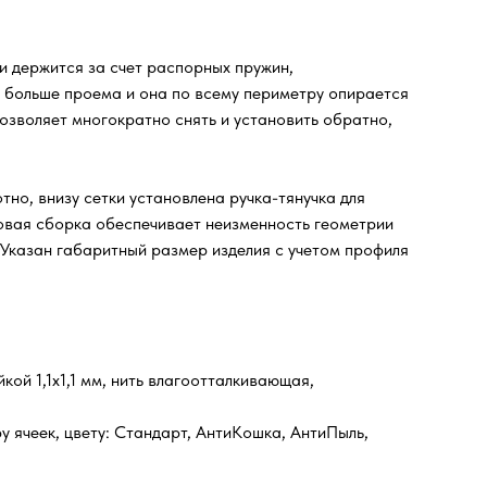
 и держится за счет распорных пружин,
и больше проема и она по всему периметру опирается
озволяет многократно снять и установить обратно,
но, внизу сетки установлена ручка-тянучка для
довая сборка обеспечивает неизменность геометрии
 Указан габаритный размер изделия с учетом профиля
ой 1,1х1,1 мм, нить влагоотталкивающая,
у ячеек, цвету: Стандарт, АнтиКошка, АнтиПыль,