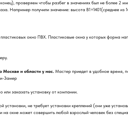
, конец), проверяем чтобы разбег в значениях был не более 2 м
за. Например получили значение: высота В1=1401(среднее из 14
х пластиковых окно ПВХ. Пластиковые окна у которых форма нап
еру.
 Москве и области у нас.
Мастер приедет в удобное время, п
ги-Замер
о или заказать установку от компании.
й установки, не требует установки креплений (они уже установл
ки на окне может совершить любой взрослый человек без специ