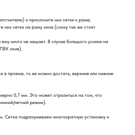
лотнителю) и прислоните низ сетки к раме;
е низ сетки на раму окна (снизу так же стоят
ему ничто не мешает. В случае большого усилия на
ПВХ окне).
я в проеме, то ее можно достать, верхние или нижние
ерно 0,7 мм. Это может отразиться на том, что
зимний/летний режим).
ть. Сетка подразумеваем многократную установку и