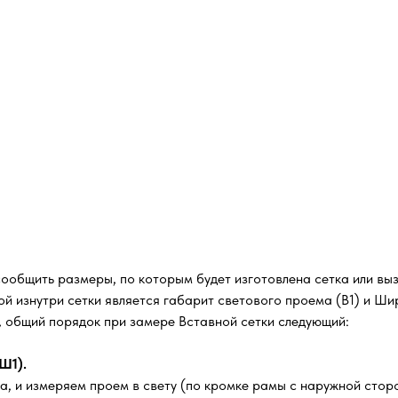
сообщить размеры, по которым будет изготовлена сетка или вы
й изнутри сетки является габарит светового проема (В1) и Шир
м, общий порядок при замере Вставной сетки следующий:
Ш1).
а, и измеряем проем в свету (по кромке рамы с наружной стор