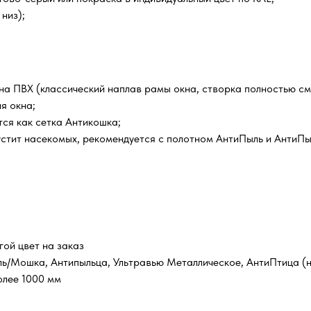
низ);
кна ПВХ (классический наплав рамы окна, створка полностью с
я окна;
ся как сетка Антикошка;
устит насекомых, рекомендуется с полотном АнтиПыль и АнтиПы
гой цвет на заказ
ль/Мошка, Антипыльца, Ультравью Металлическое, АнтиПтица (н
олее 1000 мм