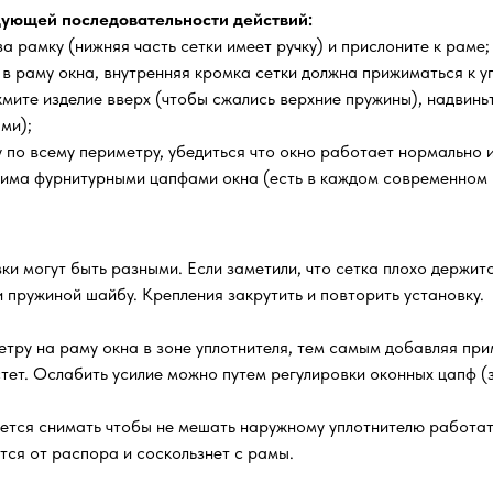
ующей последовательности действий:
а рамку (нижняя часть сетки имеет ручку) и прислоните к раме;
 в раму окна, внутренняя кромка сетки должна прижиматься к уп
мите изделие вверх (чтобы сжались верхние пружины), надвиньт
ми);
по всему периметру, убедиться что окно работает нормально и 
жима фурнитурными цапфами окна (есть в каждом современном 
ки могут быть разными. Если заметили, что сетка плохо держитс
 пружиной шайбу. Крепления закрутить и повторить установку.
тру на раму окна в зоне уплотнителя, тем самым добавляя прим
стет. Ослабить усилие можно путем регулировки оконных цапф (
уется снимать чтобы не мешать наружному уплотнителю работа
ится от распора и соскользнет с рамы.