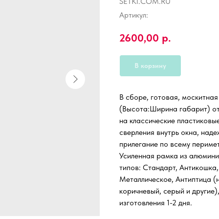
SETKI.COM.RU
Артикул:
2600,00
р.
В корзину
В сборе, готовая, москитна
(Высота:Ширина габарит) от 
на классические пластиковы
сверления внутрь окна, наде
прилегание по всему периме
Усиленная рамка из алюмини
типов: Стандарт, Антикошка,
Металлическое, Антиптица (н
коричневый, серый и другие)
изготовления 1-2 дня.