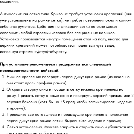
компании.
Антимоскитная сетка типа Крыло не требует установки креплений (они
уже установлены на рамке сетки), не требует сверления окна и каких-
либо инструментов. Действия по фиксации сетки на окне может
совершить любой взрослый человек без специальных навыков.
Установка производится изнутри помещения стоя на полу, иногда для
верхних креплений может потребоваться подняться чуть выше,
используя стремянку/стул/табуретку.
При установке рекомендуем придерживаться следующей
последовательности действий:
Нижнее крепление повернуть перпендикулярно рамке (изначально
они стоят вдоль профиля рамки);
Открыть створку окна и посадить сетку нижним креплением на
раму. Прижать сетку к раме окна и повернуть верхний прижим или 2
верхних боковых (хотя бы на 45 град. чтобы зафиксировать изделие
в проеме);
Приведите все оставшиеся и предыдущие крепления в положение
перпендикулярно рамке сетки. Выровняйте изделие в проеме;
Сетка установлена. Можете закрыть и открыть окно и убедиться что
сетка не мешает работе створки.