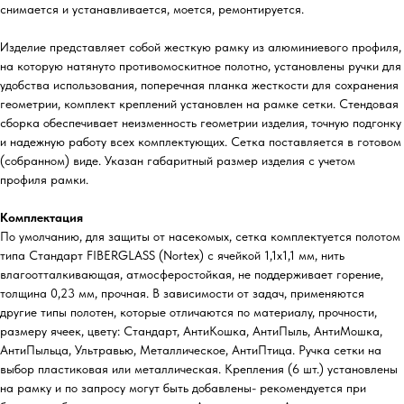
снимается и устанавливается, моется, ремонтируется.
Изделие представляет собой жесткую рамку из алюминиевого профиля,
на которую натянуто противомоскитное полотно, установлены ручки для
удобства использования, поперечная планка жесткости для сохранения
геометрии, комплект креплений установлен на рамке сетки. Стендовая
сборка обеспечивает неизменность геометрии изделия, точную подгонку
и надежную работу всех комплектующих. Сетка поставляется в готовом
(собранном) виде. Указан габаритный размер изделия с учетом
профиля рамки.
Комплектация
По умолчанию, для защиты от насекомых, сетка комплектуется полотом
типа Стандарт FIBERGLASS (Nortex) с ячейкой 1,1х1,1 мм, нить
влагоотталкивающая, атмосферостойкая, не поддерживает горение,
толщина 0,23 мм, прочная. В зависимости от задач, применяются
другие типы полотен, которые отличаются по материалу, прочности,
размеру ячеек, цвету: Стандарт, АнтиКошка, АнтиПыль, АнтиМошка,
АнтиПыльца, Ультравью, Металлическое, АнтиПтица. Ручка сетки на
выбор пластиковая или металлическая. Крепления (6 шт.) установлены
на рамку и по запросу могут быть добавлены- рекомендуется при