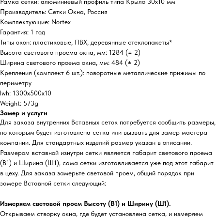
Рамка сетки: алюминиевый профиль типа Крыло 30х10 мм
Производитель: Сетки Окна, Россия
Комплектующие: Nortex
Гарантия: 1 год
Типы окон: пластиковые, ПВХ, деревянные стеклопакеты*
Высота светового проема окна, мм: 1284 (± 2)
Ширина светового проема окна, мм: 484 (± 2)
Крепления (комплект 6 шт.): поворотные металлические прижимы по
периметру
lwh: 1300x500x10
Weight: 573g
Замер и услуги
Для заказа внутренних Вставных сеток потребуется сообщить размеры,
по которым будет изготовлена сетка или вызвать для замер мастера
компании. Для стандартных изделий размер указан в описании.
Размером вставной изнутри сетки является габарит светового проема
(В1) и Ширина (Ш1), сама сетки изготавливается уже под этот габарит
в цеху. Для заказа замерьте световой проем, общий порядок при
замере Вставной сетки следующий:
Измеряем световой проем Высоту (В1) и Ширину (Ш1).
Открываем створку окна, где будет установлена сетка, и измеряем