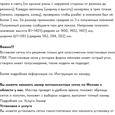
проем в свету (по кромке рамы с наружной стороны от резинки до
резинки); Каждую величину (ширину и высоту) измеряем в трех точках
(начало, середина, конец), проверяем чтобы разбег в значениях был не
более 2 мм. За размер принимаем среднее из 3-х полученных значений.
Полученный размер сообщаете нам для заказа. Например получили
значение: высота В1=1401(среднее из 1400, 1402, 1401) мм,
ширина Ш1=583 (среднее 582, 584, 582) мм.
Важно!!!
Вставная сетка это решение только для классических пластиковых окно
ПВХ. Пластиковые окна у которых форма наплава имеет острый угол,
створка имеет полусмещение, такие модели не подходят.
Более подробная информация см. Инструкция по замеру.
Вы можете заказать замер антимоскитных сеток по Москве и
области у нас.
Мастер приедет в удобное время, покажет образцы
сеток и полотен, поможет с выбором модели, выполнит точный замер.
Подробнее см. Услуги-Замер
Установка и услуги
Вы можете установить сетки самостоятельно или заказать установку от