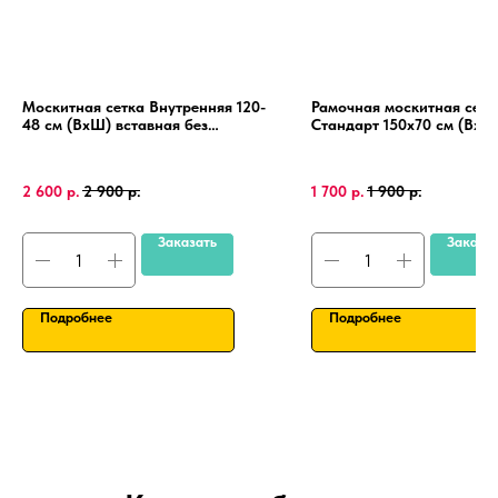
Москитная сетка Внутренняя 120-
Рамочная москитная сетк
48 см (ВхШ) вставная без
Стандарт 150х70 см (ВхШ
сверления, на пластиковые окна
окна, алюминиевая рамка
ПВХ, алюминиевая рамка.
крепления 4 шт.
2 600
р.
2 900
р.
1 700
р.
1 900
р.
Заказать
Заказа
Подробнее
Подробнее