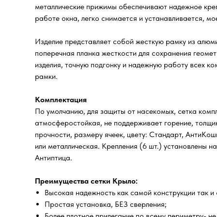
металлические прижимы обеспечивают надежное крепл
работе окна, легко снимается и устанавливается, мо
Изделие представляет собой жесткую рамку из алюми
поперечная планка жесткости для сохранения геомет
изделия, точную подгонку и надежную работу всех к
рамки.
Комплектация
По умолчанию, для защиты от насекомых, сетка компл
атмосферостойкая, не поддерживает горение, толщин
прочности, размеру ячеек, цвету: Стандарт, АнтиКо
или металлическая. Крепления (6 шт.) установлены н
Антиптица.
Преимущества сетки Крыло:
Высокая надежность как самой конструкции так и 
Простая установка, БЕЗ сверления;
Более плотное прилегание по всему периметру- не