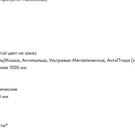
гой цвет на заказ
ль/Мошка, Антипыльца, Ультравью Металлическое, АнтиПтица (н
олее 1000 мм
лические
0 мм
еты*