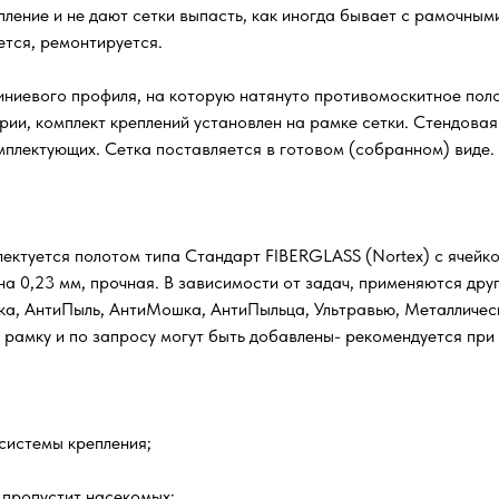
ение и не дают сетки выпасть, как иногда бывает с рамочным
ется, ремонтируется.
ниевого профиля, на которую натянуто противомоскитное поло
рии, комплект креплений установлен на рамке сетки. Стендова
омплектующих. Сетка поставляется в готовом (собранном) виде.
ектуется полотом типа Стандарт FIBERGLASS (Nortex) с ячейкой
а 0,23 мм, прочная. В зависимости от задач, применяются друг
шка, АнтиПыль, АнтиМошка, АнтиПыльца, Ультравью, Металличес
а рамку и по запросу могут быть добавлены- рекомендуется при
системы крепления;
 пропустит насекомых;