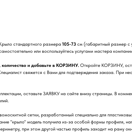
 Крыло стандартного размера
105-73
см (габаритный размер с у
самостоятельно или воспользуйтесь услугами мастера компании
, количество и добавьте в КОРЗИНУ.
Откройте КОРЗИНУ, остав
ециалист свяжется с Вами для подтверждения заказа. При нео
плектации, оставьте ЗАЯВКУ на сайте внизу страницы. В комм
лий.
омоскитной сетки, разработанный специально для пластиковых
ание "крыло" модель получила из-за особой формы профиля, 
ериметру, при этом другой частью профиль заходит на раму окн