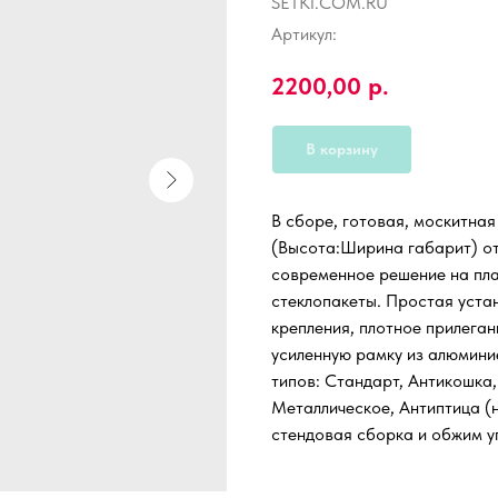
SETKI.COM.RU
Артикул:
2200,00
р.
В корзину
В сборе, готовая, москитна
(Высота:Ширина габарит) от
современное решение на пл
стеклопакеты. Простая уста
крепления, плотное прилеган
усиленную рамку из алюмини
типов: Стандарт, Антикошка,
Металлическое, Антиптица (н
стендовая сборка и обжим уг