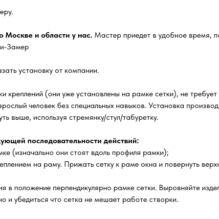
еру.
 Москве и области у нас.
Мастер приедет в удобное время, п
ги-Замер
зать установку от компании.
и креплений (они уже установлены на рамке сетки), не требует
зрослый человек без специальных навыков. Установка производи
ть выше, используя стремянку/стул/табуретку.
ующей последовательности действий:
ке (изначально они стоят вдоль профиля рамки);
еплением на раму. Прижать сетку к раме окна и повернуть верх
я в положение перпендикулярно рамке сетки. Выровняйте издел
о и убедиться что сетка не мешает работе створки.