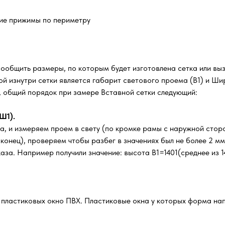
кие прижимы по периметру
сообщить размеры, по которым будет изготовлена сетка или вы
й изнутри сетки является габарит светового проема (В1) и Шир
м, общий порядок при замере Вставной сетки следующий:
Ш1).
а, и измеряем проем в свету (по кромке рамы с наружной стор
, конец), проверяем чтобы разбег в значениях был не более 2 м
за. Например получили значение: высота В1=1401(среднее из 14
х пластиковых окно ПВХ. Пластиковые окна у которых форма нап