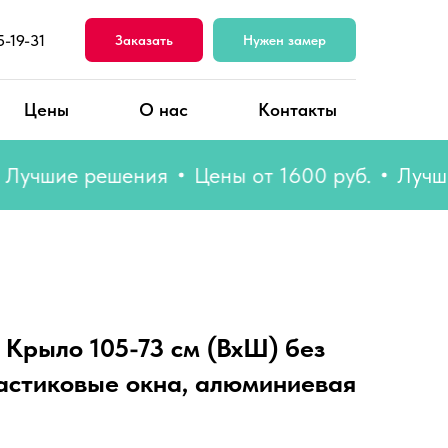
5-19-31
Заказать
Нужен замер
Цены
О нас
Контакты
шие решения
Цены от 1600 руб.
Лучшие р
 Крыло 105-73 см (ВхШ) без
ластиковые окна, алюминиевая