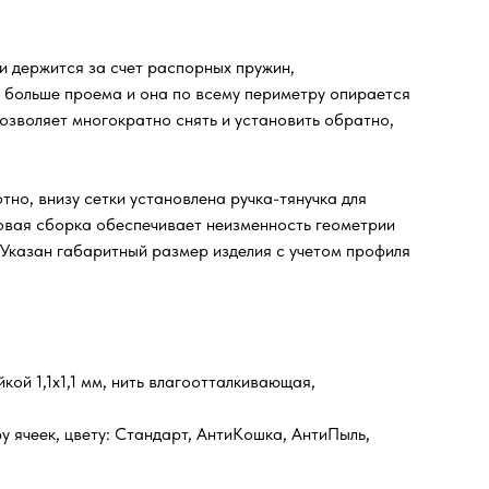
 и держится за счет распорных пружин,
и больше проема и она по всему периметру опирается
озволяет многократно снять и установить обратно,
но, внизу сетки установлена ручка-тянучка для
довая сборка обеспечивает неизменность геометрии
 Указан габаритный размер изделия с учетом профиля
ой 1,1х1,1 мм, нить влагоотталкивающая,
у ячеек, цвету: Стандарт, АнтиКошка, АнтиПыль,