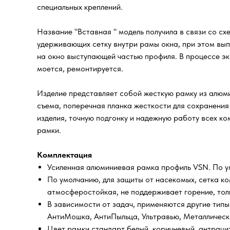
специальных креплений.
Название "Вставная " модель получила в связи со сх
удерживающих сетку внутри рамы окна, при этом вып
на окно выступающей частью профиля. В процессе эк
моется, ремонтируется.
Изделие представляет собой жесткую рамку из алюми
съема, поперечная планка жесткости для сохранения
изделия, точную подгонку и надежную работу всех к
рамки.
Комплектация
Усиленная алюминиевая рамка профиль VSN. По ум
По умолчанию, для защиты от насекомых, сетка ко
атмосферостойкая, не поддерживает горение, тол
В зависимости от задач, применяются другие типы
АнтиМошка, АнтиПыльца, Ультравью, Металлическо
Цвет рамки стандарт белый, коричневый, антраци