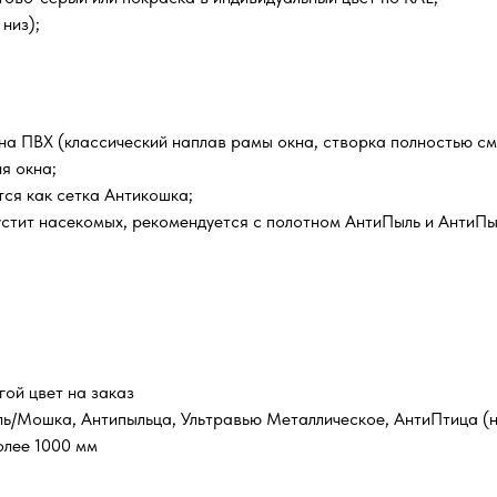
низ);
кна ПВХ (классический наплав рамы окна, створка полностью с
я окна;
ся как сетка Антикошка;
устит насекомых, рекомендуется с полотном АнтиПыль и АнтиПы
гой цвет на заказ
ль/Мошка, Антипыльца, Ультравью Металлическое, АнтиПтица (н
олее 1000 мм