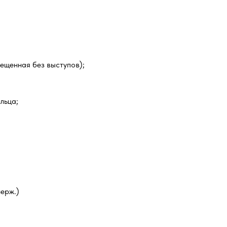
мещенная без выступов);
льца;
ерж.)