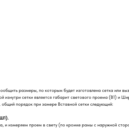
сообщить размеры, по которым будет изготовлена сетка или вы
й изнутри сетки является габарит светового проема (В1) и Шир
м, общий порядок при замере Вставной сетки следующий:
Ш1).
а, и измеряем проем в свету (по кромке рамы с наружной стор