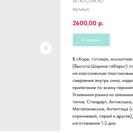
SETKI.COM.RU
Артикул:
2600,00
р.
В корзину
В сборе, готовая, москитна
(Высота:Ширина габарит) от 
на классические пластиковы
сверления внутрь окна, наде
прилегание по всему периме
Усиленная рамка из алюмини
типов: Стандарт, Антикошка,
Металлическое, Антиптица (н
коричневый, серый и другие)
изготовления 1-2 дня.