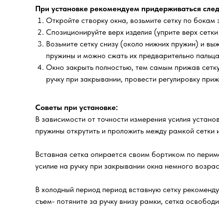
При установке рекомендуем придерживаться след
Откройте створку окна, возьмите сетку по бокам з
Спозиционируйте верх изделия (уприте верх сетки
Возьмите сетку снизу (около нижних пружин) и выж
пружины и можно сжать их предварительно пальца
Окно закрыть полностью, тем самым прижав сетку 
ручку при закрывании, провести регулировку при
Советы при установке:
В зависимости от точности измерения усилия установ
пружины открутить и проложить между рамкой сетки и
Вставная сетка опирается своим бортиком по периме
усилие на ручку при закрывании окна немного возра
В холодный период период вставную сетку рекоменд
съем- потяните за ручку внизу рамки, сетка освобод