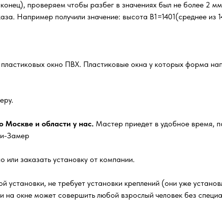
, конец), проверяем чтобы разбег в значениях был не более 2 м
за. Например получили значение: высота В1=1401(среднее из 14
х пластиковых окно ПВХ. Пластиковые окна у которых форма нап
еру.
 Москве и области у нас.
Мастер приедет в удобное время, п
ги-Замер
о или заказать установку от компании.
й установки, не требует установки креплений (они уже установл
ки на окне может совершить любой взрослый человек без специ