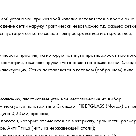
емой установки, при которой изделие вставляется в проем окна
адение сетки наружу практически невозможно т.к. размер сетк
сплуатации сетка не мешает окну закрываться и открываться, п
ниевого профиля, на которую натянуто противомоскитное полот
 геометрии, комплект пружин установлен на рамке сетки. Стен
омплектующих. Сетка поставляется в готовом (собранном) виде.
олчанию, пластиковые углы или металлические на выбор;
мплектуется полотом типа Стандарт FIBERGLASS (Nortex) с ячейк
щина 0,23 мм, прочная;
 полотен, которые отличаются по материалу, прочности, размер
е, АнтиПтица (нить из нержавеющей стали);
тово-серый или покраска в индивидуальный цвет по RAL;