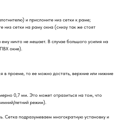
лотнителю) и прислоните низ сетки к раме;
е низ сетки на раму окна (снизу так же стоят
ему ничто не мешает. В случае большого усилия на
ПВХ окне).
я в проеме, то ее можно достать, верхние или нижние
ерно 0,7 мм. Это может отразиться на том, что
зимний/летний режим).
ть. Сетка подразумеваем многократную установку и