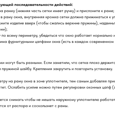
ующей последовательности действий:
а рамку (нижняя часть сетки имеет ручку) и прислоните к раме;
 в раму окна, внутренняя кромка сетки должна прижиматься к уп
мите изделие вверх (чтобы сжались верхние пружины), надвиньт
ми);
по всему периметру, убедиться что окно работает нормально и 
жима фурнитурными цапфами окна (есть в каждом современном 
ки могут быть разными. Если заметили, что сетка плохо держитс
 пружиной шайбу. Крепления закрутить и повторить установку.
тру на раму окна в зоне уплотнителя, тем самым добавляя прим
стет. Ослабить усилие можно путем регулировки оконных цапф (
уется снимать чтобы не мешать наружному уплотнителю работа
ится от распора и соскользнет с рамы.