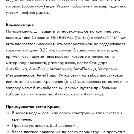
готовом (собранном) виде. Указан габаритный размер изделия с
учетом профиля рамки.
Комплектация
По умолчанию, для защиты от насекомых, сетка комплектуется
полотом типа Стандарт FIBERGLASS (Nortex) с ячейкой 1,1х1,1 мм,
нить влагоотталкивающая, атмосферостойкая, не поддерживает
горение, толщина 0,23 мм, прочная. В зависимости от задач,
применяются другие типы полотен, которые отличаются по
материалу, прочности, размеру ячеек, цвету: Стандарт,
АнтиКошка, АнтиПыль, АнтиМошка, АнтиПыльца, Ультравью,
Металлическое, АнтиПтица. Ручка сетки на выбор пластиковая
или металлическая. Крепления (6 шт.) установлены на рамку и по
запросу могут быть добавлены- рекомендуется при больших
габаритах и типе полотна Антикошка или Антиптица.
Преимущества сетки Крыло:
Высокая надежность как самой конструкции так и системы
крепления;
Простая установка, БЕЗ сверления;
Более плотное прилегание по всему периметру- не пропустит