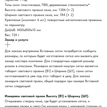
Типы окон: пластиковые, ПВХ, деревянные стеклопакеты*
Высота светового проема окна, мм: 1384 (± 2)
Ширина светового проема окна, мм: 784 (± 2)
Крепления (комплект 6 шт.): поворотные металлические прижимы
по периметру
ДxШxВ: 1400x800x10 мм
Вес: 724 г
Замер и услуги
Для заказа внутренних Вставных сеток потребуется сообщить
размеры, по которым будет изготовлена сетка или вызвать для
замер мастера компании. Для стандартных изделий размер
указан в описании. Размером вставной изнутри сетки является
габарит светового проема (В1) и Ширина (Ш1), сама сетки
изготавливается уже под этот габарит в цеху. Для заказа
замерьте световой проем, общий порядок при замере Вставной
сетки следующий:
Измеряем световой проем Высоту (В1) и Ширину (Ш1).
Открываем створку окна, где будет установлена сетка, и
измеряем проем в свету (по кромке рамы с наружной стороны от