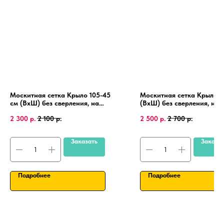
Москитная сетка Крыло 105-45
Москитная сетка Крыло 1
см (ВхШ) без сверления, на
(ВхШ) без сверления, на
пластиковые окна, алюминиевая
пластиковые окна, алюми
2 300
р.
2 100
р.
2 500
р.
2 700
р.
рамка.
рамка.
Заказать
Заказа
Подробнее
Подробнее