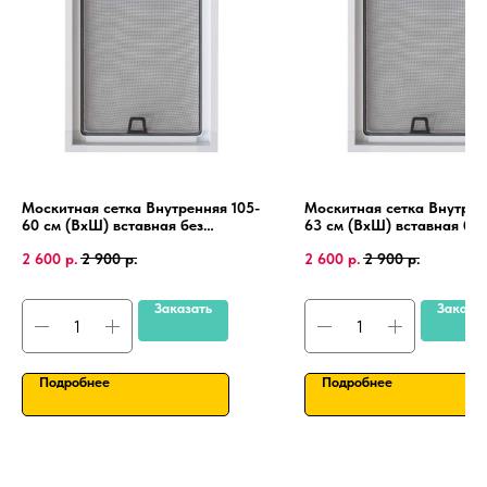
Москитная сетка Внутренняя 105-
Москитная сетка Внутренн
60 см (ВхШ) вставная без
63 см (ВхШ) вставная без
сверления, на пластиковые окна
сверления, на пластиковы
2 600
р.
2 900
р.
2 600
р.
2 900
р.
ПВХ, алюминиевая рамка.
ПВХ, алюминиевая рамка
Заказать
Заказа
Подробнее
Подробнее