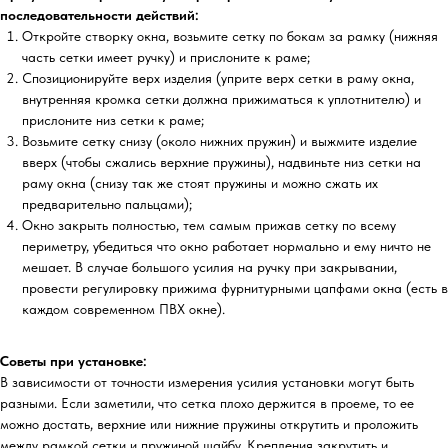
последовательности действий:
Откройте створку окна, возьмите сетку по бокам за рамку (нижняя
часть сетки имеет ручку) и прислоните к раме;
Спозиционируйте верх изделия (уприте верх сетки в раму окна,
внутренняя кромка сетки должна прижиматься к уплотнителю) и
прислоните низ сетки к раме;
Возьмите сетку снизу (около нижних пружин) и выжмите изделие
вверх (чтобы сжались верхние пружины), надвиньте низ сетки на
раму окна (снизу так же стоят пружины и можно сжать их
предварительно пальцами);
Окно закрыть полностью, тем самым прижав сетку по всему
периметру, убедиться что окно работает нормально и ему ничто не
мешает. В случае большого усилия на ручку при закрывании,
провести регулировку прижима фурнитурными цапфами окна (есть в
каждом современном ПВХ окне).
Советы при установке:
В зависимости от точности измерения усилия установки могут быть
разными. Если заметили, что сетка плохо держится в проеме, то ее
можно достать, верхние или нижние пружины открутить и проложить
между рамкой сетки и пружиной шайбу. Крепления закрутить и