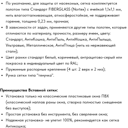
По умолчанию, для защиты от насекомых, сетка комплектуется
полотом типа Стандарт FIBERGLASS (Nortex) с ячейкой 1,1х1,1 мм,
нить влагоотталкивающая, атмосферостойкая, не поддерживает
горение, толщина 0,23 мм, прочная;
В зависимости от задач, применяются другие типы полотен, которые
отличаются по материалу, прочности, размеру ячеек, цвету:
Стандарт, АнтиКошка, АнтиПыль, АнтиМошка, АнтиПыльца,
Ультравью, Металлическое, АнтиПтица (нить из нержавеющей
стали);
Цвет рамки стандарт белый, коричневый, антрацитово-серый или
покраска в индивидуальный цвет по RAL;
Пружинные распорные крепления (4 шт: 2 верх и 2 низ);
Ручка сетки типа "тянучка".
Преимущества Вставной сетки:
Установка только на классические пластиковые окна ПВХ
(классический наплав рамы окна, створка полностью смещенная
без выступов);
Простая установка без инструмента, без сверления окна;
Надежная установка- не улетит 100%, рекомендуется как сетка
Антикошка;