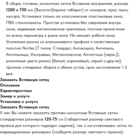
В сборе, готовая, москитная сетка Вставная внутренняя, размер
1200 х 750
мм (Высота:Ширина габарит) от комаров, пуха, пыли,
мусора. Установка только на классические пластиковые окна,
ПВХ стеклопакеты. Простая установка без сверления внутрь
окна, надежные металлические крепления, плотное прилегание
по всему периметру к раме окна. Не мешает работе окна.
Усиленная рамка из алюминиевого профиля и качественные
полотна Nortex (7 типов: Стандарт, Антикошка, Антипыль,
Антипыльца, Ультравью, Металлическое, Антиптица (нерж.)),
различные цвета рамки (белый, коричневый, серый и другие),
прочная стендовая сборка и обжим углов, срок изготовления 1-2
дня.
Заказать Вставную сетку
Описание
Характеристики
Замер и услуги
Установка и услуги
Заказать Вставную сетку
У нас Вы можете заказать противо-москитные Вставные сетки
стандартных размеров
120-75
см (габаритный размер светового
проема для которого подходит изделие), так и изготавливаем сетки по
индивидуальным размерам (сообщите размер светового проема).