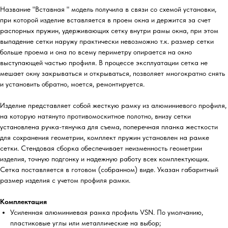
Название "Вставная " модель получила в связи со схемой установки,
при которой изделие вставляется в проем окна и держится за счет
распорных пружин, удерживающих сетку внутри рамы окна, при этом
выпадение сетки наружу практически невозможно т.к. размер сетки
больше проема и она по всему периметру опирается на окно
выступающей частью профиля. В процессе эксплуатации сетка не
мешает окну закрываться и открываться, позволяет многократно снять
и установить обратно, моется, ремонтируется.
Изделие представляет собой жесткую рамку из алюминиевого профиля,
на которую натянуто противомоскитное полотно, внизу сетки
установлена ручка-тянучка для съема, поперечная планка жесткости
для сохранения геометрии, комплект пружин установлен на рамке
сетки. Стендовая сборка обеспечивает неизменность геометрии
изделия, точную подгонку и надежную работу всех комплектующих.
Сетка поставляется в готовом (собранном) виде. Указан габаритный
размер изделия с учетом профиля рамки.
Комплектация
Усиленная алюминиевая рамка профиль VSN. По умолчанию,
пластиковые углы или металлические на выбор;