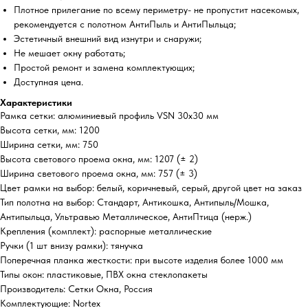
Плотное прилегание по всему периметру- не пропустит насекомых,
рекомендуется с полотном АнтиПыль и АнтиПыльца;
Эстетичный внешний вид изнутри и снаружи;
Не мешает окну работать;
Простой ремонт и замена комплектующих;
Доступная цена.
Характеристики
Рамка сетки: алюминиевый профиль VSN 30х30 мм
Высота сетки, мм: 1200
Ширина сетки, мм: 750
Высота светового проема окна, мм: 1207 (± 2)
Ширина светового проема окна, мм: 757 (± 3)
Цвет рамки на выбор: белый, коричневый, серый, другой цвет на заказ
Тип полотна на выбор: Стандарт, Антикошка, Антипыль/Мошка,
Антипыльца, Ультравью Металлическое, АнтиПтица (нерж.)
Крепления (комплект): распорные металлические
Ручки (1 шт внизу рамки): тянучка
Поперечная планка жесткости: при высоте изделия более 1000 мм
Типы окон: пластиковые, ПВХ окна стеклопакеты
Производитель: Сетки Окна, Россия
Комплектующие: Nortex