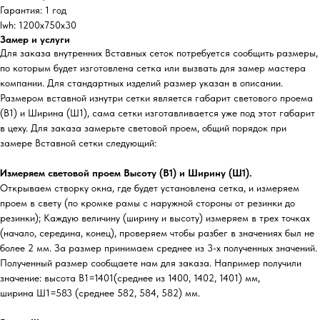
Гарантия: 1 год
lwh: 1200x750x30
Замер и услуги
Для заказа внутренних Вставных сеток потребуется сообщить размеры,
по которым будет изготовлена сетка или вызвать для замер мастера
компании. Для стандартных изделий размер указан в описании.
Размером вставной изнутри сетки является габарит светового проема
(В1) и Ширина (Ш1), сама сетки изготавливается уже под этот габарит
в цеху. Для заказа замерьте световой проем, общий порядок при
замере Вставной сетки следующий:
Измеряем световой проем Высоту (В1) и Ширину (Ш1).
Открываем створку окна, где будет установлена сетка, и измеряем
проем в свету (по кромке рамы с наружной стороны от резинки до
резинки); Каждую величину (ширину и высоту) измеряем в трех точках
(начало, середина, конец), проверяем чтобы разбег в значениях был не
более 2 мм. За размер принимаем среднее из 3-х полученных значений.
Полученный размер сообщаете нам для заказа. Например получили
значение: высота В1=1401(среднее из 1400, 1402, 1401) мм,
ширина Ш1=583 (среднее 582, 584, 582) мм.