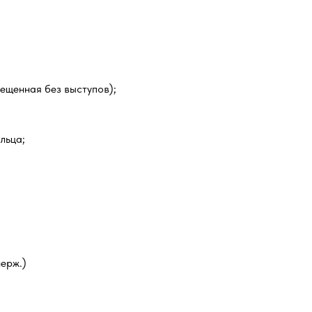
мещенная без выступов);
льца;
ерж.)