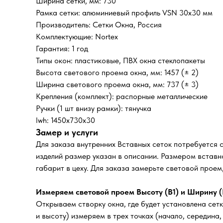
Ширина сетки, мм: 730
Рамка сетки: алюминиевый профиль VSN 30х30 мм
Производитель: Сетки Окна, Россия
Комплектующие: Nortex
Гарантия: 1 год
Типы окон: пластиковые, ПВХ окна стеклопакеты
Высота светового проема окна, мм: 1457 (± 2)
Ширина светового проема окна, мм: 737 (± 3)
Крепления (комплект): распорные металлические
Ручки (1 шт внизу рамки): тянучка
lwh: 1450x730x30
Замер и услуги
Для заказа внутренних Вставных сеток потребуется 
изделий размер указан в описании. Размером вставно
габарит в цеху. Для заказа замерьте световой прое
Измеряем световой проем Высоту (В1) и Ширину (
Открываем створку окна, где будет установлена сетк
и высоту) измеряем в трех точках (начало, середина