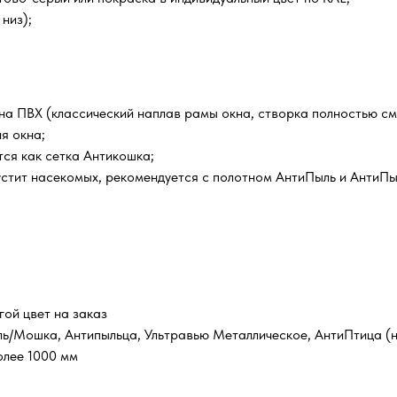
низ);
кна ПВХ (классический наплав рамы окна, створка полностью с
я окна;
ся как сетка Антикошка;
устит насекомых, рекомендуется с полотном АнтиПыль и АнтиПы
гой цвет на заказ
ль/Мошка, Антипыльца, Ультравью Металлическое, АнтиПтица (н
олее 1000 мм