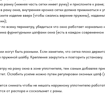
а рамку (нижняя часть сетки имеет ручку) и прислоните к раме;
 в раму окна, внутренняя кромка сетки должна прижиматься к уп
мите изделие вверх (чтобы сжались верхние пружины), надвиньт
ми);
по всему периметру, убедиться что окно работает нормально и 
жима фурнитурными цапфами окна (есть в каждом современном 
ки могут быть разными. Если заметили, что сетка плохо держитс
 пружиной шайбу. Крепления закрутить и повторить установку.
тру на раму окна в зоне уплотнителя, тем самым добавляя прим
стет. Ослабить усилие можно путем регулировки оконных цапф (
уется снимать чтобы не мешать наружному уплотнителю работа
ится от распора и соскользнет с рамы.