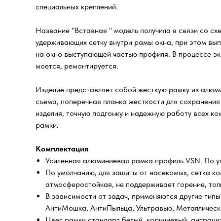
специальных креплений.
Название "Вставная " модель получила в связи со сх
удерживающих сетку внутри рамы окна, при этом вып
на окно выступающей частью профиля. В процессе эк
моется, ремонтируется.
Изделие представляет собой жесткую рамку из алюми
съема, поперечная планка жесткости для сохранения
изделия, точную подгонку и надежную работу всех к
рамки.
Комплектация
Усиленная алюминиевая рамка профиль VSN. По ум
По умолчанию, для защиты от насекомых, сетка ко
атмосферостойкая, не поддерживает горение, тол
В зависимости от задач, применяются другие типы
АнтиМошка, АнтиПыльца, Ультравью, Металлическо
Цвет рамки стандарт белый, коричневый, антраци