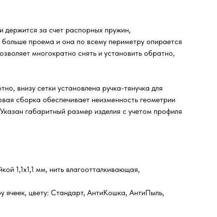
 и держится за счет распорных пружин,
и больше проема и она по всему периметру опирается
озволяет многократно снять и установить обратно,
но, внизу сетки установлена ручка-тянучка для
довая сборка обеспечивает неизменность геометрии
 Указан габаритный размер изделия с учетом профиля
ой 1,1х1,1 мм, нить влагоотталкивающая,
у ячеек, цвету: Стандарт, АнтиКошка, АнтиПыль,