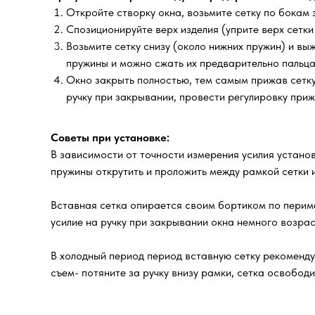
Откройте створку окна, возьмите сетку по бокам з
Спозиционируйте верх изделия (уприте верх сетки
Возьмите сетку снизу (около нижних пружин) и выж
пружины и можно сжать их предварительно пальца
Окно закрыть полностью, тем самым прижав сетку 
ручку при закрывании, провести регулировку при
Советы при установке:
В зависимости от точности измерения усилия установ
пружины открутить и проложить между рамкой сетки и
Вставная сетка опирается своим бортиком по периме
усилие на ручку при закрывании окна немного возра
В холодный период период вставную сетку рекоменд
съем- потяните за ручку внизу рамки, сетка освобод