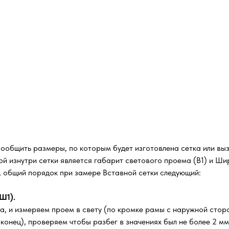
сообщить размеры, по которым будет изготовлена сетка или вы
й изнутри сетки является габарит светового проема (В1) и Шир
м, общий порядок при замере Вставной сетки следующий:
Ш1).
а, и измеряем проем в свету (по кромке рамы с наружной стор
, конец), проверяем чтобы разбег в значениях был не более 2 м