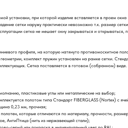
емой установки, при которой изделие вставляется в проем окна
адение сетки наружу практически невозможно т.к. размер сетк
сплуатации сетка не мешает окну закрываться и открываться, п
ниевого профиля, на которую натянуто противомоскитное полот
 геометрии, комплект пружин установлен на рамке сетки. Стен
омплектующих. Сетка поставляется в готовом (собранном) виде.
олчанию, пластиковые углы или металлические на выбор;
мплектуется полотом типа Стандарт FIBERGLASS (Nortex) с ячейк
щина 0,23 мм, прочная;
 полотен, которые отличаются по материалу, прочности, размер
е, АнтиПтица (нить из нержавеющей стали);
тово-серый или покраска в индивидуальный цвет по RAL;