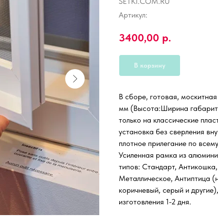
SETKI.COM.RU
Артикул:
3400,00
р.
В корзину
В сборе, готовая, москитна
мм (Высота:Ширина габарит)
только на классические пла
установка без сверления вну
плотное прилегание по всем
Усиленная рамка из алюмини
типов: Стандарт, Антикошка,
Металлическое, Антиптица (н
коричневый, серый и другие)
изготовления 1-2 дня.