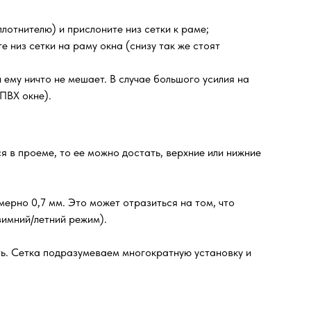
лотнителю) и прислоните низ сетки к раме;
е низ сетки на раму окна (снизу так же стоят
ему ничто не мешает. В случае большого усилия на
ПВХ окне).
я в проеме, то ее можно достать, верхние или нижние
ерно 0,7 мм. Это может отразиться на том, что
зимний/летний режим).
ть. Сетка подразумеваем многократную установку и