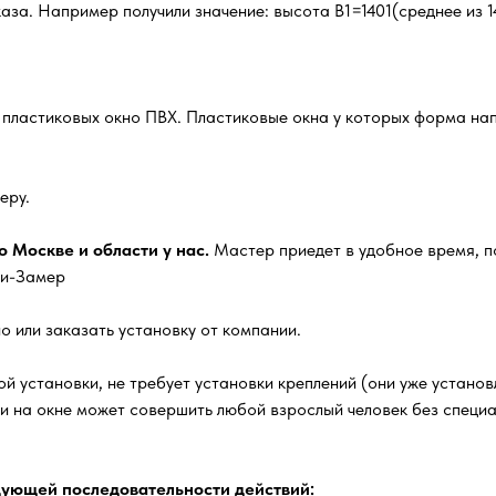
за. Например получили значение: высота В1=1401(среднее из 14
х пластиковых окно ПВХ. Пластиковые окна у которых форма нап
еру.
 Москве и области у нас.
Мастер приедет в удобное время, п
ги-Замер
о или заказать установку от компании.
й установки, не требует установки креплений (они уже установл
ки на окне может совершить любой взрослый человек без специ
ующей последовательности действий: