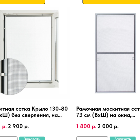
итная сетка Крыло 130-80
Рамочная москитная сет
хШ) без сверления, на
73 см (ВхШ) на окна,
иковые окна,
алюминиевая рамка, кр
0
р.
2 900
р.
1 800
р.
2 000
р.
иниевая рамка.
4 шт.
Заказать
Заказать