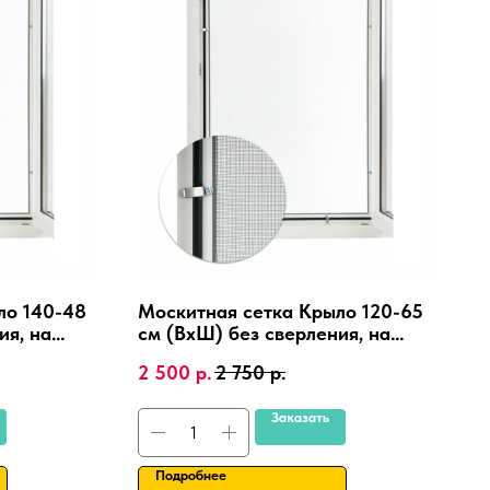
ло 140-48
Москитная сетка Крыло 120-65
ия, на
см (ВхШ) без сверления, на
пластиковые окна,
2 500
р.
2 750
р.
алюминиевая рамка.
Заказать
Подробнее