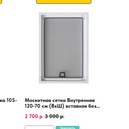
ка 105-
Москитная сетка Внутренняя
120-70 см (ВхШ) вставная без
епления
сверления, на пластиковые окна
2 700
р.
3 000
р.
ПВХ, алюминиевая рамка.
Заказать