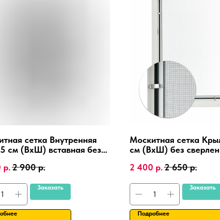
итная сетка Внутренняя
Москитная сетка Кры
5 см (ВхШ) вставная без
см (ВхШ) без сверлен
ения, на пластиковые окна
пластиковые окна,
0
р.
2 900
р.
2 400
р.
2 650
р.
 алюминиевая рамка.
алюминиевая рамка.
Заказать
Заказать
обнее
Подробнее