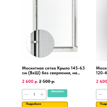
Москитная сетка Крыло 145-63
Моск
см (ВхШ) без сверления, на
120-4
пластиковые окна,
сверл
2 600
р.
2 500
р.
2 60
алюминиевая рамка.
ПВХ,
Заказать
Подробнее
Подр