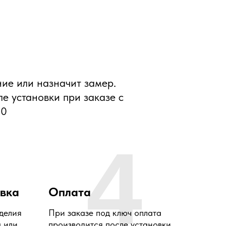
ние или назначит замер.
ле установки при заказе с
00
4
овка
Оплата
делия
При заказе под ключ оплата
а или
производится после установки