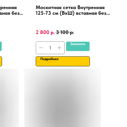
тренняя
Москитная сетка Внутренняя
вная без
125-73 см (ВхШ) вставная без
ковые окна
сверления, на пластиковые окна
мка.
ПВХ, алюминиевая рамка.
2 800
р.
3 100
р.
Заказать
Подробнее