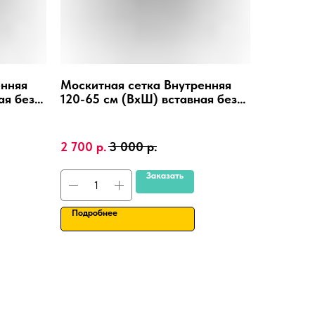
енняя
Москитная сетка Внутренняя
ая без
120-65 см (ВхШ) вставная без
вые окна
сверления, на пластиковые окна
а.
ПВХ, алюминиевая рамка.
2 700
р.
3 000
р.
Заказать
Подробнее