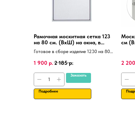
Рамочная москитная сетка 123
Моск
на 80 см. (ВхШ) на окна, в
см (В
сборе, с креплениями.
пласт
Готовое в сборе изделие 1230 на 800
алюм
мм.
1 900
р.
2 185
р.
2 20
Заказать
Подробнее
Подр