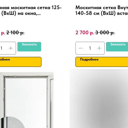
ная москитная сетка 125-
Москитная сетка Вну
 (ВхШ) на окна,
140-58 см (ВхШ) вста
иниевая рамка, крепления
сверления, на пласти
ПВХ, алюминиевая ра
р.
2 100
р.
2 700
р.
3 000
р.
Заказать
Заказать
обнее
Подробнее