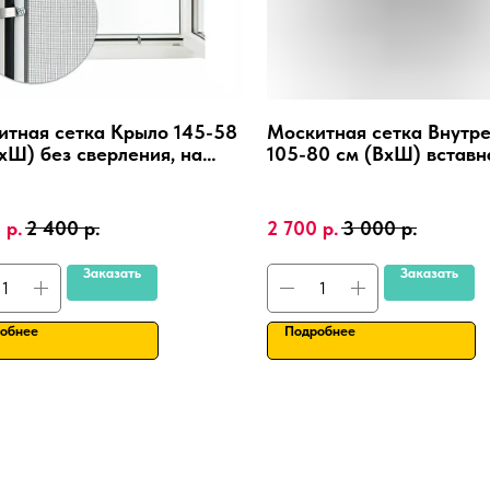
итная сетка Крыло 145-58
Москитная сетка Внутр
хШ) без сверления, на
105-80 см (ВхШ) вставн
иковые окна,
сверления, на пластико
иниевая рамка.
ПВХ, алюминиевая рамк
0
р.
2 400
р.
2 700
р.
3 000
р.
Заказать
Заказать
обнее
Подробнее