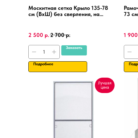
Москитная сетка Крыло 135-78
Рамоч
см (ВхШ) без сверления, на
73 см
пластиковые окна,
алюм
алюминиевая рамка.
4 шт.
2 500
р.
2 700
р.
1 900
Заказать
Подробнее
Подр
Лучшая
цена