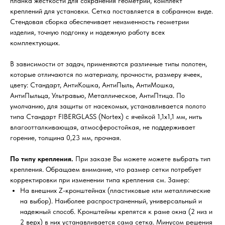
планка жесткости для сохранения геометрии, комплект
креплений для установки. Сетка поставляется в собранном виде.
Стендовая сборка обеспечивает неизменность геометрии
изделия, точную подгонку и надежную работу всех
комплектующих.
В зависимости от задач, применяются различные типы полотен,
которые отличаются по материалу, прочности, размеру ячеек,
цвету: Стандарт, АнтиКошка, АнтиПыль, АнтиМошка,
АнтиПыльца, Ультравью, Металлическое, АнтиПтица. По
умолчанию, для защиты от насекомых, устанавливается полото
типа Стандарт FIBERGLASS (Nortex) с ячейкой 1,1х1,1 мм, нить
влагоотталкивающая, атмосферостойкая, не поддерживает
горение, толщина 0,23 мм, прочная.
По типу крепления.
При заказе Вы можете можете выбрать тип
крепления. Обращаем внимание, что размер сетки потребует
корректировки при изменении типа крепления см. Замер:
На внешних Z-кронштейнах (пластиковые или металлические
на выбор). Наиболее распространенный, универсальный и
надежный способ. Кронштейны крепятся к раме окна (2 низ и
2 верх) в них устанавливается сама сетка. Минусом решения