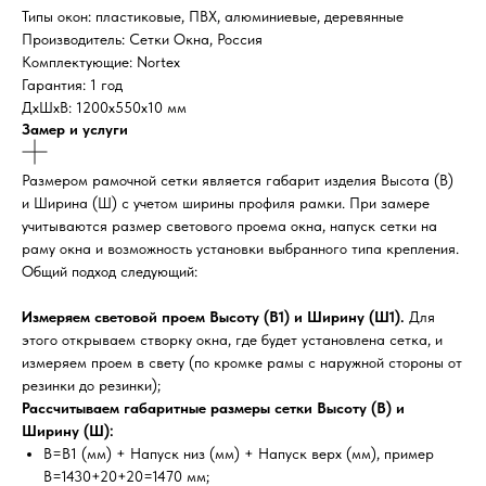
Типы окон: пластиковые, ПВХ, алюминиевые, деревянные
Производитель: Сетки Окна, Россия
Комплектующие: Nortex
Гарантия: 1 год
ДxШxВ: 1200x550x10 мм
Замер и услуги
Размером рамочной сетки является габарит изделия Высота (В)
и Ширина (Ш) с учетом ширины профиля рамки. При замере
учитываются размер светового проема окна, напуск сетки на
раму окна и возможность установки выбранного типа крепления.
Общий подход следующий:
Измеряем световой проем Высоту (В1) и Ширину (Ш1).
Для
этого открываем створку окна, где будет установлена сетка, и
измеряем проем в свету (по кромке рамы с наружной стороны от
резинки до резинки);
Рассчитываем габаритные размеры сетки Высоту (В) и
Ширину (Ш):
В=В1 (мм) + Напуск низ (мм) + Напуск верх (мм), пример
В=1430+20+20=1470 мм;