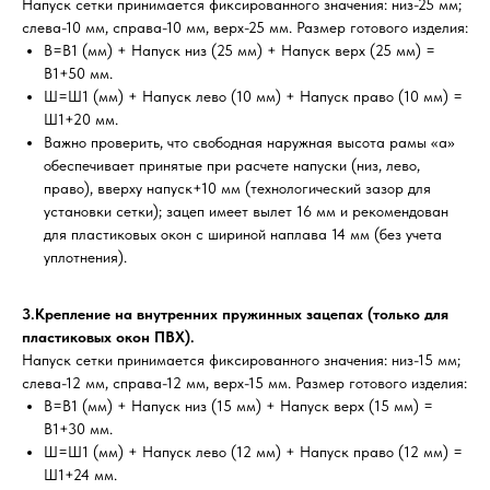
Напуск сетки принимается фиксированного значения: низ-25 мм;
слева-10 мм, справа-10 мм, верх-25 мм. Размер готового изделия:
В=В1 (мм) + Напуск низ (25 мм) + Напуск верх (25 мм) =
В1+50 мм.
Ш=Ш1 (мм) + Напуск лево (10 мм) + Напуск право (10 мм) =
Ш1+20 мм.
Важно проверить, что свободная наружная высота рамы «а»
обеспечивает принятые при расчете напуски (низ, лево,
право), вверху напуск+10 мм (технологический зазор для
установки сетки); зацеп имеет вылет 16 мм и рекомендован
для пластиковых окон с шириной наплава 14 мм (без учета
уплотнения).
3.Крепление на внутренних пружинных зацепах (только для
пластиковых окон ПВХ).
Напуск сетки принимается фиксированного значения: низ-15 мм;
слева-12 мм, справа-12 мм, верх-15 мм. Размер готового изделия:
В=В1 (мм) + Напуск низ (15 мм) + Напуск верх (15 мм) =
В1+30 мм.
Ш=Ш1 (мм) + Напуск лево (12 мм) + Напуск право (12 мм) =
Ш1+24 мм.