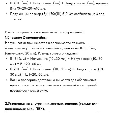
Ш=Ш1 (мм) + Напуск лево (мм) + Напуск право (мм), пример
В=570+20+20=610 мм;
Полученный размер (В):1470х(Ш):610 мм сообщаете нам для
заказа.
Размер изделия в зависимости от типа крепления:
1.Внешние Z-кронштейны.
Напуск сетки принимается в зависимости от схемы и
возможности установки креплений в диапазоне 10…30 мм,
(оптимально 20 мм). Размер готового изделия:
В=В1 (мм) + Напуск низ (10…30 мм) + Напуск верх (10…30
мм) = В1+20…60 мм.
Ш=Ш1 (мм) + Напуск лево (10…30 мм) + Напуск право (10…
30 мм) = Ш1+20…60 мм.
Важно проверить достаточно ли места для обеспечения
принятого напуска и установки креплений на наружной
поверхности рамы окна.
2.Установка на внутренних жестких зацепах (только для
пластиковых окон ПВХ).