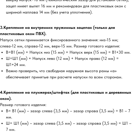
зацеп имеет вылет 16 мм и рекомендован для пластиковых окон с
шириной наплава 14 мм (без учета уплотнения).
3.Крепление на внутренних пружинных зацепах (только для
пластиковых окон ПВХ).
Напуск сетки принимается фиксированного значения: низ-15 мм;
слева-12 мм, справа-12 мм, верх-15 мм. Размер готового изделия:
В=В1 (мм) + Напуск низ (15 мм) + Напуск верх (15 мм) = В1+30 мм.
Ш=Ш1 (мм) + Напуск лево (12 мм) + Напуск право (12 мм) =
Ш1+24 мм.
Важно проверить, что свободная наружная высота рамы «а»
обеспечивает принятые при расчете напуски по всем сторонам.
4.Крепление на плунжерах/штифтах (для пластиковых и деревянных
окон).
Размер готового изделия:
В= В1 (мм) – зазор слева (3,5 мм) – зазор справа (3,5 мм) = В1 – 7
мм.
Ш= Ш1 (мм) – зазор слева (3,5 мм) – зазор справа (3,5 мм) = Ш1 –
7 мм.