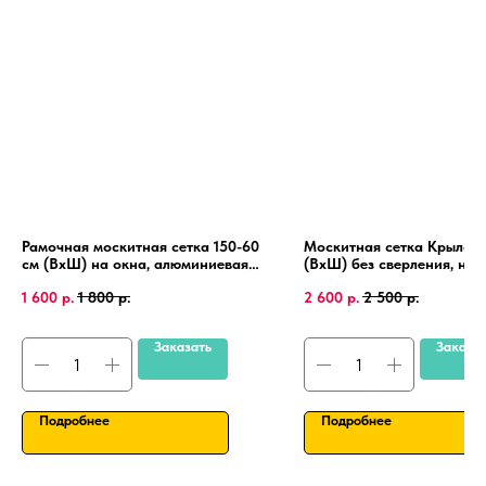
Рамочная москитная сетка 150-60
Москитная сетка Крыло 1
см (ВхШ) на окна, алюминиевая
(ВхШ) без сверления, на
рамка, крепления 4 шт.
пластиковые окна, алюми
1 600
р.
1 800
р.
2 600
р.
2 500
р.
рамка.
Заказать
Заказа
Подробнее
Подробнее