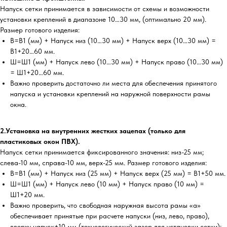
Напуск сетки принимается в зависимости от схемы и возможности
установки креплений в диапазоне 10…30 мм, (оптимально 20 мм).
Размер готового изделия:
В=В1 (мм) + Напуск низ (10…30 мм) + Напуск верх (10…30 мм) =
В1+20…60 мм.
Ш=Ш1 (мм) + Напуск лево (10…30 мм) + Напуск право (10…30 мм)
= Ш1+20…60 мм.
Важно проверить достаточно ли места для обеспечения принятого
напуска и установки креплений на наружной поверхности рамы
окна.
2.Установка на внутренних жестких зацепах (только для
пластиковых окон ПВХ).
Напуск сетки принимается фиксированного значения: низ-25 мм;
слева-10 мм, справа-10 мм, верх-25 мм. Размер готового изделия:
В=В1 (мм) + Напуск низ (25 мм) + Напуск верх (25 мм) = В1+50 мм.
Ш=Ш1 (мм) + Напуск лево (10 мм) + Напуск право (10 мм) =
Ш1+20 мм.
Важно проверить, что свободная наружная высота рамы «а»
обеспечивает принятые при расчете напуски (низ, лево, право),
вверху напуск+10 мм (технологический зазор для установки сетки);