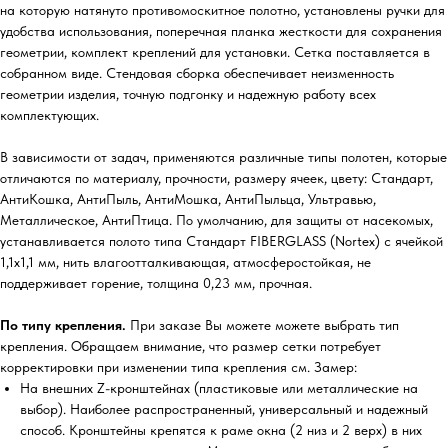
на которую натянуто противомоскитное полотно, установлены ручки для
удобства использования, поперечная планка жесткости для сохранения
геометрии, комплект креплений для установки. Сетка поставляется в
собранном виде. Стендовая сборка обеспечивает неизменность
геометрии изделия, точную подгонку и надежную работу всех
комплектующих.
В зависимости от задач, применяются различные типы полотен, которые
отличаются по материалу, прочности, размеру ячеек, цвету: Стандарт,
АнтиКошка, АнтиПыль, АнтиМошка, АнтиПыльца, Ультравью,
Металлическое, АнтиПтица. По умолчанию, для защиты от насекомых,
устанавливается полото типа Стандарт FIBERGLASS (Nortex) с ячейкой
1,1х1,1 мм, нить влагоотталкивающая, атмосферостойкая, не
поддерживает горение, толщина 0,23 мм, прочная.
По типу крепления.
При заказе Вы можете можете выбрать тип
крепления. Обращаем внимание, что размер сетки потребует
корректировки при изменении типа крепления см. Замер:
На внешних Z-кронштейнах (пластиковые или металлические на
выбор). Наиболее распространенный, универсальный и надежный
способ. Кронштейны крепятся к раме окна (2 низ и 2 верх) в них