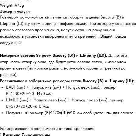
Weight: 473g
Замер и услуги
Размером рамочной сетки является габарит изделия Высота (В) и
Ширина (Ш) с учетом ширины профиля рамки. При замере учитываются
размер светового проема окна, напуск сетки на раму окна и
возможность установки выбранного типа крепления. Общий подход
следующий:
Измеряем световой проем Высоту (В1) и Ширину (Ш1).
Для этого
открываем створку окна, где будет установлена сетка, и измеряем
проем в свету (по кромке рамы с наружной стороны от резинки до
резинки);
Рассчитываем габаритные размеры сетки Высоту (В) и Ширину (Ш):
В=В1 (мм) + Напуск низ (мм) + Напуск верх (мм), пример
В=1430+20+20=1470 мм;
Ш=Ш1 (мм) + Напуск лево (мм) + Напуск право (мм), пример
В=570+20+20=610 мм;
Полученный размер (В):1470х(Ш):610 мм сообщаете нам для заказа.
Размер изделия в зависимости от типа крепления:
1.Внешние Z-кронштейны.