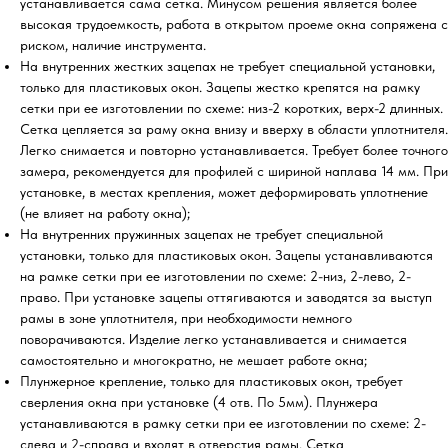
устанавливается сама сетка. Минусом решения является более
высокая трудоемкость, работа в открытом проеме окна сопряжена с
риском, наличие инструмента.
На внутренних жестких зацепах не требует специальной установки,
только для пластиковых окон. Зацепы жестко крепятся на рамку
сетки при ее изготовлении по схеме: низ-2 коротких, верх-2 длинных.
Сетка цепляется за раму окна внизу и вверху в области уплотнителя.
Легко снимается и повторно устанавливается. Требует более точного
замера, рекомендуется для профилей с шириной наплава 14 мм. При
установке, в местах крепления, может деформировать уплотнение
(не влияет на работу окна);
На внутренних пружинных зацепах не требует специальной
установки, только для пластиковых окон. Зацепы устанавливаются
на рамке сетки при ее изготовлении по схеме: 2-низ, 2-лево, 2-
право. При установке зацепы оттягиваются и заводятся за выступ
рамы в зоне уплотнителя, при необходимости немного
поворачиваются. Изделие легко устанавливается и снимается
самостоятельно и многократно, не мешает работе окна;
Плунжерное крепление, только для пластиковых окон, требует
сверления окна при установке (4 отв. По 5мм). Плунжера
устанавливаются в рамку сетки при ее изготовлении по схеме: 2-
слева и 2-справа и входят в отверстия рамы. Сетка