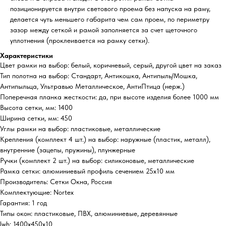
позиционируется внутри светового проема без напуска на раму,
делается чуть меньшего габарита чем сам проем, по периметру
зазор между сеткой и рамой заполняется за счет щеточного
уплотнения (проклеивается на рамку сетки).
Характеристики
Цвет рамки на выбор: белый, коричневый, серый, другой цвет на заказ
Тип полотна на выбор: Стандарт, Антикошка, Антипыль/Мошка,
Антипыльца, Ультравью Металлическое, АнтиПтица (нерж.)
Поперечная планка жесткости: да, при высоте изделия более 1000 мм
Высота сетки, мм: 1400
Ширина сетки, мм: 450
Углы рамки на выбор: пластиковые, металлические
Крепления (комплект 4 шт.) на выбор: наружные (пластик, металл),
внутренние (зацепы, пружины), плунжерные
Ручки (комплект 2 шт.) на выбор: силиконовые, металлические
Рамка сетки: алюминиевый профиль сечением 25х10 мм
Производитель: Сетки Окна, Россия
Комплектующие: Nortex
Гарантия: 1 год
Типы окон: пластиковые, ПВХ, алюминиевые, деревянные
lwh: 1400x450x10