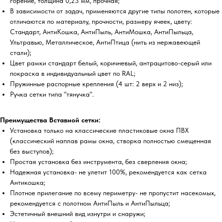
горение, толщина 0,23 мм, прочная;
В зависимости от задач, применяются другие типы полотен, которые
отличаются по материалу, прочности, размеру ячеек, цвету:
Стандарт, АнтиКошка, АнтиПыль, АнтиМошка, АнтиПыльца,
Ультравью, Металлическое, АнтиПтица (нить из нержавеющей
стали);
Цвет рамки стандарт белый, коричневый, антрацитово-серый или
покраска в индивидуальный цвет по RAL;
Пружинные распорные крепления (4 шт: 2 верх и 2 низ);
Ручка сетки типа "тянучка".
Преимущества Вставной сетки:
Установка только на классические пластиковые окна ПВХ
(классический наплав рамы окна, створка полностью смещенная
без выступов);
Простая установка без инструмента, без сверления окна;
Надежная установка- не улетит 100%, рекомендуется как сетка
Антикошка;
Плотное прилегание по всему периметру- не пропустит насекомых,
рекомендуется с полотном АнтиПыль и АнтиПыльца;
Эстетичный внешний вид изнутри и снаружи;