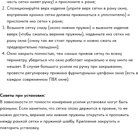
часть сетки имеет ручку) и прислоните к раме;
Спозиционируйте верх изделия (уприте верх сетки в раму окна,
внутренняя кромка сетки должна прижиматься к уплотнителю) и
прислоните низ сетки к раме;
Возьмите сетку снизу (около нижних пружин) и выжмите изделие
вверх (чтобы сжались верхние пружины), надвиньте низ сетки на
раму окна (снизу так же стоят пружины и можно сжать их
предварительно пальцами);
Окно закрыть полностью, тем самым прижав сетку по всему
периметру, убедиться что окно работает нормально и ему ничто не
мешает. В случае большого усилия на ручку при закрывании,
провести регулировку прижима фурнитурными цапфами окна (есть в
каждом современном ПВХ окне).
Советы при установке:
В зависимости от точности измерения усилия установки могут быть
разными. Если заметили, что сетка плохо держится в проеме, то ее
можно достать, верхние или нижние пружины открутить и проложить
между рамкой сетки и пружиной шайбу. Крепления закрутить и
повторить установку.