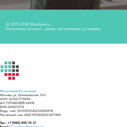
© 2015-2026 Moskitnie.ru
Москитные системы - замер, изготовление, установка
Москитные.Ру
системы
Москва, ул. Шипиловская 37к1
ИНН 162003119496
АО ТИНЬКОФФ БАНК
БИК 044525974
Корр. счет 30101810145250000974
Расчетный счет 40817810600022811940
Тел.: +7 (980) 495-19-31
Email:
forma4ms@gmail.com