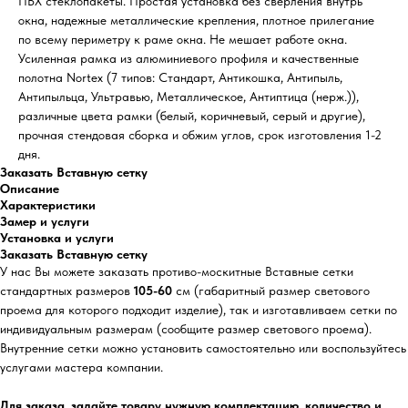
ПВХ стеклопакеты. Простая установка без сверления внутрь
окна, надежные металлические крепления, плотное прилегание
по всему периметру к раме окна. Не мешает работе окна.
Усиленная рамка из алюминиевого профиля и качественные
полотна Nortex (7 типов: Стандарт, Антикошка, Антипыль,
Антипыльца, Ультравью, Металлическое, Антиптица (нерж.)),
различные цвета рамки (белый, коричневый, серый и другие),
прочная стендовая сборка и обжим углов, срок изготовления 1-2
дня.
Заказать Вставную сетку
Описание
Характеристики
Замер и услуги
Установка и услуги
Заказать Вставную сетку
У нас Вы можете заказать противо-москитные Вставные сетки
стандартных размеров
105-60
см (габаритный размер светового
проема для которого подходит изделие), так и изготавливаем сетки по
индивидуальным размерам (сообщите размер светового проема).
Внутренние сетки можно установить самостоятельно или воспользуйтесь
услугами мастера компании.
Для заказа, задайте товару нужную комплектацию, количество и