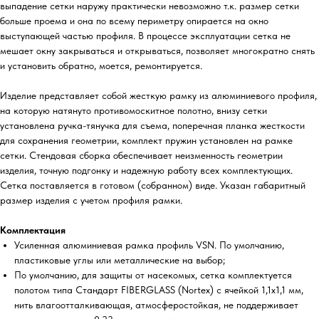
выпадение сетки наружу практически невозможно т.к. размер сетки
больше проема и она по всему периметру опирается на окно
выступающей частью профиля. В процессе эксплуатации сетка не
мешает окну закрываться и открываться, позволяет многократно снять
и установить обратно, моется, ремонтируется.
Изделие представляет собой жесткую рамку из алюминиевого профиля,
на которую натянуто противомоскитное полотно, внизу сетки
установлена ручка-тянучка для съема, поперечная планка жесткости
для сохранения геометрии, комплект пружин установлен на рамке
сетки. Стендовая сборка обеспечивает неизменность геометрии
изделия, точную подгонку и надежную работу всех комплектующих.
Сетка поставляется в готовом (собранном) виде. Указан габаритный
размер изделия с учетом профиля рамки.
Комплектация
Усиленная алюминиевая рамка профиль VSN. По умолчанию,
пластиковые углы или металлические на выбор;
По умолчанию, для защиты от насекомых, сетка комплектуется
полотом типа Стандарт FIBERGLASS (Nortex) с ячейкой 1,1х1,1 мм,
нить влагоотталкивающая, атмосферостойкая, не поддерживает