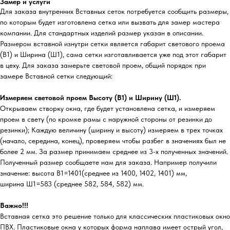
Замер и услуги
Для заказа внутренних Вставных сеток потребуется сообщить размеры,
по которым будет изготовлена сетка или вызвать для замер мастера
компании. Для стандартных изделий размер указан в описании.
Размером вставной изнутри сетки является габарит светового проема
(В1) и Ширина (Ш1), сама сетки изготавливается уже под этот габарит
в цеху. Для заказа замерьте световой проем, общий порядок при
замере Вставной сетки следующий:
Измеряем световой проем Высоту (В1) и Ширину (Ш1).
Открываем створку окна, где будет установлена сетка, и измеряем
проем в свету (по кромке рамы с наружной стороны от резинки до
резинки); Каждую величину (ширину и высоту) измеряем в трех точках
(начало, середина, конец), проверяем чтобы разбег в значениях был не
более 2 мм. За размер принимаем среднее из 3-х полученных значений.
Полученный размер сообщаете нам для заказа. Например получили
значение: высота В1=1401(среднее из 1400, 1402, 1401) мм,
ширина Ш1=583 (среднее 582, 584, 582) мм.
Важно!!!
Вставная сетка это решение только для классических пластиковых окно
ПВХ. Пластиковые окна у которых форма наплава имеет острый угол,