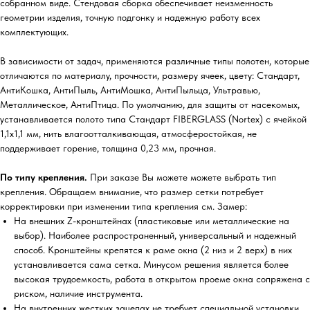
собранном виде. Стендовая сборка обеспечивает неизменность
геометрии изделия, точную подгонку и надежную работу всех
комплектующих.
В зависимости от задач, применяются различные типы полотен, которые
отличаются по материалу, прочности, размеру ячеек, цвету: Стандарт,
АнтиКошка, АнтиПыль, АнтиМошка, АнтиПыльца, Ультравью,
Металлическое, АнтиПтица. По умолчанию, для защиты от насекомых,
устанавливается полото типа Стандарт FIBERGLASS (Nortex) с ячейкой
1,1х1,1 мм, нить влагоотталкивающая, атмосферостойкая, не
поддерживает горение, толщина 0,23 мм, прочная.
По типу крепления.
При заказе Вы можете можете выбрать тип
крепления. Обращаем внимание, что размер сетки потребует
корректировки при изменении типа крепления см. Замер:
На внешних Z-кронштейнах (пластиковые или металлические на
выбор). Наиболее распространенный, универсальный и надежный
способ. Кронштейны крепятся к раме окна (2 низ и 2 верх) в них
устанавливается сама сетка. Минусом решения является более
высокая трудоемкость, работа в открытом проеме окна сопряжена с
риском, наличие инструмента.
На внутренних жестких зацепах не требует специальной установки,