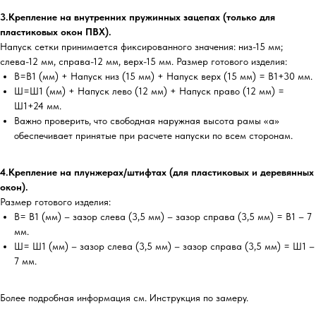
3.Крепление на внутренних пружинных зацепах (только для
пластиковых окон ПВХ).
Напуск сетки принимается фиксированного значения: низ-15 мм;
слева-12 мм, справа-12 мм, верх-15 мм. Размер готового изделия:
В=В1 (мм) + Напуск низ (15 мм) + Напуск верх (15 мм) = В1+30 мм.
Ш=Ш1 (мм) + Напуск лево (12 мм) + Напуск право (12 мм) =
Ш1+24 мм.
Важно проверить, что свободная наружная высота рамы «а»
обеспечивает принятые при расчете напуски по всем сторонам.
4.Крепление на плунжерах/штифтах (для пластиковых и деревянных
окон).
Размер готового изделия:
В= В1 (мм) – зазор слева (3,5 мм) – зазор справа (3,5 мм) = В1 – 7
мм.
Ш= Ш1 (мм) – зазор слева (3,5 мм) – зазор справа (3,5 мм) = Ш1 –
7 мм.
Более подробная информация см. Инструкция по замеру.