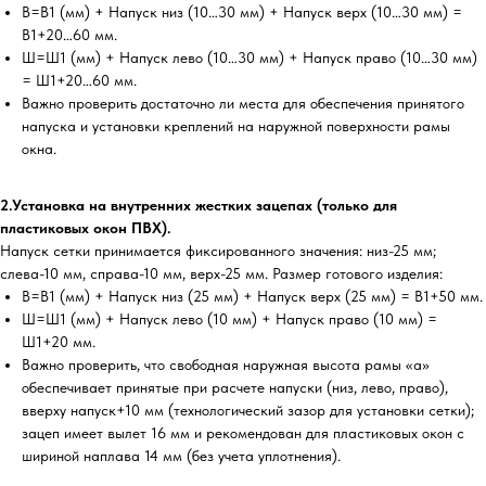
В=В1 (мм) + Напуск низ (10…30 мм) + Напуск верх (10…30 мм) =
В1+20…60 мм.
Ш=Ш1 (мм) + Напуск лево (10…30 мм) + Напуск право (10…30 мм)
= Ш1+20…60 мм.
Важно проверить достаточно ли места для обеспечения принятого
напуска и установки креплений на наружной поверхности рамы
окна.
2.Установка на внутренних жестких зацепах (только для
пластиковых окон ПВХ).
Напуск сетки принимается фиксированного значения: низ-25 мм;
слева-10 мм, справа-10 мм, верх-25 мм. Размер готового изделия:
В=В1 (мм) + Напуск низ (25 мм) + Напуск верх (25 мм) = В1+50 мм.
Ш=Ш1 (мм) + Напуск лево (10 мм) + Напуск право (10 мм) =
Ш1+20 мм.
Важно проверить, что свободная наружная высота рамы «а»
обеспечивает принятые при расчете напуски (низ, лево, право),
вверху напуск+10 мм (технологический зазор для установки сетки);
зацеп имеет вылет 16 мм и рекомендован для пластиковых окон с
шириной наплава 14 мм (без учета уплотнения).