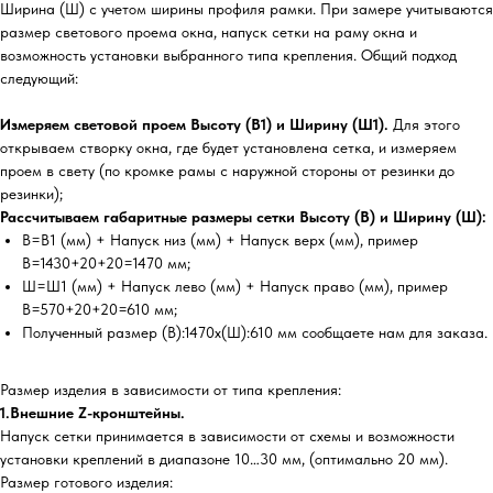
Ширина (Ш) с учетом ширины профиля рамки. При замере учитываются
размер светового проема окна, напуск сетки на раму окна и
возможность установки выбранного типа крепления. Общий подход
следующий:
Измеряем световой проем Высоту (В1) и Ширину (Ш1).
Для этого
открываем створку окна, где будет установлена сетка, и измеряем
проем в свету (по кромке рамы с наружной стороны от резинки до
резинки);
Рассчитываем габаритные размеры сетки Высоту (В) и Ширину (Ш):
В=В1 (мм) + Напуск низ (мм) + Напуск верх (мм), пример
В=1430+20+20=1470 мм;
Ш=Ш1 (мм) + Напуск лево (мм) + Напуск право (мм), пример
В=570+20+20=610 мм;
Полученный размер (В):1470х(Ш):610 мм сообщаете нам для заказа.
Размер изделия в зависимости от типа крепления:
1.Внешние Z-кронштейны.
Напуск сетки принимается в зависимости от схемы и возможности
установки креплений в диапазоне 10…30 мм, (оптимально 20 мм).
Размер готового изделия: