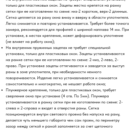
только для пластиковых окон. Зацепы жестко крепятся на рамку
сетки при ее изготовлении по схеме: низ-2 коротких, верх-2 длинных.
Сетка цепляется за раму окна внизу и вверху в области уплотнителя.
Легко снимается и повторно устанавливается. Требует более точного
замера, рекомендуется для профилей с шириной наплава 14 мм. При
установке, в местах крепления, может деформировать уплотнение
(не влияет на работу окна);
На внутренних пружинных зацепах не требует специальной
установки, только для пластиковых окон. Зацепы устанавливаются
на рамке сетки при ее изготовлении по схеме: 2-низ, 2-лево, 2-
право. При установке зацепы оттягиваются и заводятся за выступ
рамы в зоне уплотнителя, при необходимости немного
поворачиваются. Изделие легко устанавливается и снимается
самостоятельно и многократно, не мешает работе окна;
Плунжерное крепление, только для пластиковых окон, требует
сверления окна при установке (4 отв. По 5мм). Плунжера
устанавливаются в рамку сетки при ее изготовлении по схеме: 2-
слева и 2-справа и входят в отверстия рамы. Сетка
позиционируется внутри светового проема без напуска на раму,
делается чуть меньшего габарита чем сам проем, по периметру
зазор между сеткой и рамой заполняется за счет щеточного