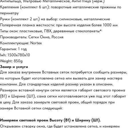
Антипыльца, Ультравью Металлическое, АнтиПтица (нерж.)
Крепления (комплект 6 шт.): поворотные металлические прижимы по
периметру
Ручки (комплект 2 шт.) на выбор: силиконовые, металлические
Поперечная планка жесткости: при высоте изделия более 1000 мм
Типы окон: пластиковые, ПВХ, деревянные стеклопакеты*
Производитель: Сетки Окна, Россия
Комплектующие: Nortex
Гарантия: 1 год
lwh: 1500x780x10
Weight: 850g
Замер и услуги
Для заказа внутренних Вставных сеток потребуется сообщить размеры,
по которым будет изготовлена сетка или вызвать для замер мастера
компании. Для стандартных изделий размер указан в описании.
Размером вставной изнутри сетки является габарит светового проема
(В1) и Ширина (Ш1), сама сетки изготавливается уже под этот габарит
в цеху. Для заказа замерьте световой проем, общий порядок при
замере Вставной сетки следующий:
Измеряем световой проем Высоту (В1) и Ширину (Ш1).
Открываем створку окна, где будет установлена сетка, и измеряем