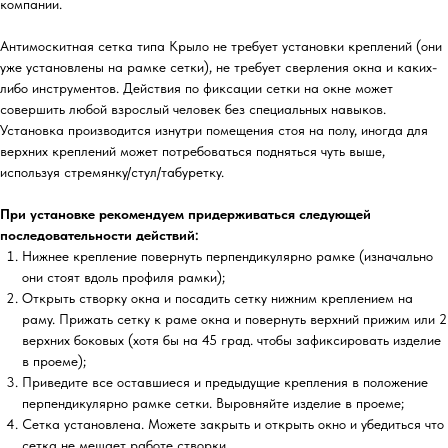
компании.
Антимоскитная сетка типа Крыло не требует установки креплений (они
уже установлены на рамке сетки), не требует сверления окна и каких-
либо инструментов. Действия по фиксации сетки на окне может
совершить любой взрослый человек без специальных навыков.
Установка производится изнутри помещения стоя на полу, иногда для
верхних креплений может потребоваться подняться чуть выше,
используя стремянку/стул/табуретку.
При установке рекомендуем придерживаться следующей
последовательности действий:
Нижнее крепление повернуть перпендикулярно рамке (изначально
они стоят вдоль профиля рамки);
Открыть створку окна и посадить сетку нижним креплением на
раму. Прижать сетку к раме окна и повернуть верхний прижим или 2
верхних боковых (хотя бы на 45 град. чтобы зафиксировать изделие
в проеме);
Приведите все оставшиеся и предыдущие крепления в положение
перпендикулярно рамке сетки. Выровняйте изделие в проеме;
Сетка установлена. Можете закрыть и открыть окно и убедиться что
сетка не мешает работе створки.