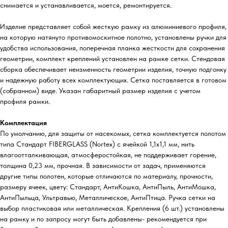
снимается и устанавливается, моется, ремонтируется.
Изделие представляет собой жесткую рамку из алюминиевого профиля,
на которую натянуто противомоскитное полотно, установлены ручки для
удобства использования, поперечная планка жесткости для сохранения
геометрии, комплект креплений установлен на рамке сетки. Стендовая
сборка обеспечивает неизменность геометрии изделия, точную подгонку
и надежную работу всех комплектующих. Сетка поставляется в готовом
(собранном) виде. Указан габаритный размер изделия с учетом
профиля рамки.
Комплектация
По умолчанию, для защиты от насекомых, сетка комплектуется полотом
типа Стандарт FIBERGLASS (Nortex) с ячейкой 1,1х1,1 мм, нить
влагоотталкивающая, атмосферостойкая, не поддерживает горение,
толщина 0,23 мм, прочная. В зависимости от задач, применяются
другие типы полотен, которые отличаются по материалу, прочности,
размеру ячеек, цвету: Стандарт, АнтиКошка, АнтиПыль, АнтиМошка,
АнтиПыльца, Ультравью, Металлическое, АнтиПтица. Ручка сетки на
выбор пластиковая или металлическая. Крепления (6 шт.) установлены
на рамку и по запросу могут быть добавлены- рекомендуется при