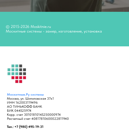
© 2015-2026 Moskitnie.ru
Москитные системы - замер, изготовление, установка
Москитные.Ру
системы
Москва, ул. Шипиловская 37к1
ИНН 162003119496
АО ТИНЬКОФФ БАНК
БИК 044525974
Корр. счет 30101810145250000974
Расчетный счет 40817810600022811940
Тел.: +7 (980) 495-19-31