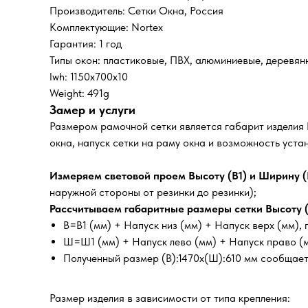
Производитель: Сетки Окна, Россия
Комплектующие: Nortex
Гарантия: 1 год
Типы окон: пластиковые, ПВХ, алюминиевые, деревян
lwh: 1150x700x10
Weight: 491g
Замер и услуги
Размером рамочной сетки является габарит изделия
окна, напуск сетки на раму окна и возможность уст
Измеряем световой проем Высоту (В1) и Ширину (
наружной стороны от резинки до резинки);
Рассчитываем габаритные размеры сетки Высоту (
В=В1 (мм) + Напуск низ (мм) + Напуск верх (мм)
Ш=Ш1 (мм) + Напуск лево (мм) + Напуск право (
Полученный размер (В):1470х(Ш):610 мм сообщает
Размер изделия в зависимости от типа крепления: