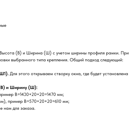
ные
 Высота (В) и Ширина (Ш) с учетом ширины профиля рамки. Пр
ановки выбранного типа крепления. Общий подход следующий:
Ш1).
Для этого открываем створку окна, где будет установлена 
В) и Ширину (Ш):
, пример В=1430+20+20=1470 мм;
мм), пример В=570+20+20=610 мм;
е нам для заказа.