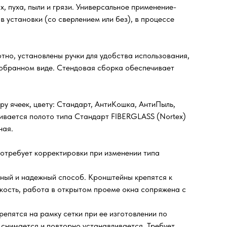
, пуха, пыли и грязи. Универсальное применение-
в установки (со сверлением или без), в процессе
тно, установлены ручки для удобства использования,
 собранном виде. Стендовая сборка обеспечивает
ру ячеек, цвету: Стандарт, АнтиКошка, АнтиПыль,
ивается полото типа Стандарт FIBERGLASS (Nortex)
ная.
отребует корректировки при изменении типа
ный и надежный способ. Кронштейны крепятся к
мкость, работа в открытом проеме окна сопряжена с
репятся на рамку сетки при ее изготовлении по
ко снимается и повторно устанавливается. Требует