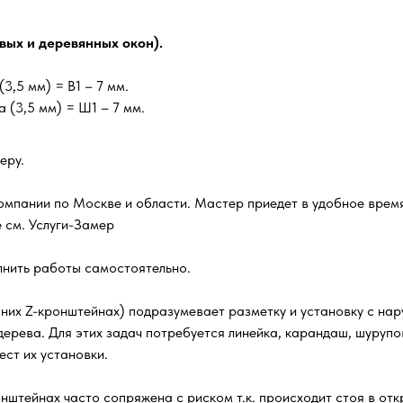
вых и деревянных окон).
(3,5 мм) = В1 – 7 мм.
 (3,5 мм) = Ш1 – 7 мм.
еру.
омпании по Москве и области. Мастер приедет в удобное время
 см. Услуги-Замер
лнить работы самостоятельно.
их Z-кронштейнах) подразумевает разметку и установку с нару
 дерева. Для этих задач потребуется линейка, карандаш, шуруп
ст их установки.
штейнах часто сопряжена с риском т.к. происходит стоя в отк