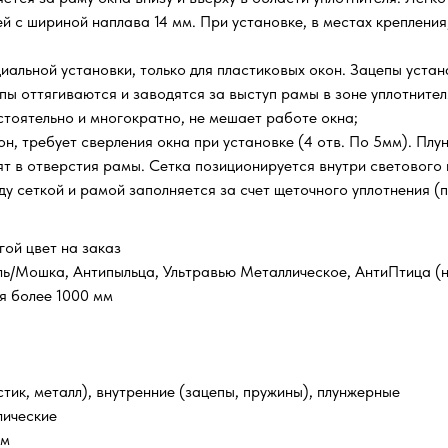
й с шириной наплава 14 мм. При установке, в местах крепления
иальной установки, только для пластиковых окон. Зацепы устан
цепы оттягиваются и заводятся за выступ рамы в зоне уплотнит
стоятельно и многократно, не мешает работе окна;
он, требует сверления окна при установке (4 отв. По 5мм). Плу
дят в отверстия рамы. Сетка позиционируется внутри светового 
у сеткой и рамой заполняется за счет щеточного уплотнения (п
гой цвет на заказ
ль/Мошка, Антипыльца, Ультравью Металлическое, АнтиПтица (н
ия более 1000 мм
стик, металл), внутренние (зацепы, пружины), плунжерные
лические
мм