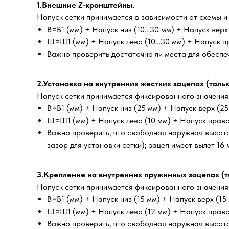
1.Внешние Z-кронштейны.
Напуск сетки принимается в зависимости от схемы и
В=В1 (мм) + Напуск низ (10…30 мм) + Напуск вер
Ш=Ш1 (мм) + Напуск лево (10…30 мм) + Напуск п
Важно проверить достаточно ли места для обеспе
2.Установка на внутренних жестких зацепах (толь
Напуск сетки принимается фиксированного значения: 
В=В1 (мм) + Напуск низ (25 мм) + Напуск верх (25
Ш=Ш1 (мм) + Напуск лево (10 мм) + Напуск право
Важно проверить, что свободная наружная высота 
зазор для установки сетки); зацеп имеет вылет 16
3.Крепление на внутренних пружинных зацепах (т
Напуск сетки принимается фиксированного значения: 
В=В1 (мм) + Напуск низ (15 мм) + Напуск верх (15
Ш=Ш1 (мм) + Напуск лево (12 мм) + Напуск право
Важно проверить, что свободная наружная высота