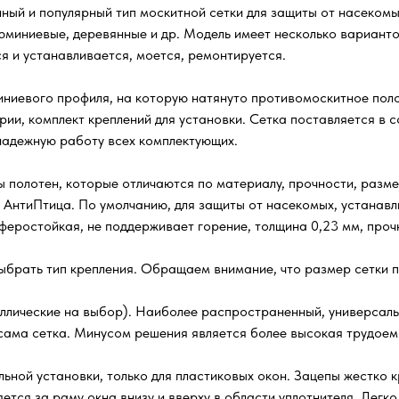
ый и популярный тип москитной сетки для защиты от насекомых
люминиевые, деревянные и др. Модель имеет несколько варианто
я и устанавливается, моется, ремонтируется.
ниевого профиля, на которую натянуто противомоскитное поло
рии, комплект креплений для установки. Сетка поставляется в
 надежную работу всех комплектующих.
 полотен, которые отличаются по материалу, прочности, разме
 АнтиПтица. По умолчанию, для защиты от насекомых, устанавл
осферостойкая, не поддерживает горение, толщина 0,23 мм, проч
ыбрать тип крепления. Обращаем внимание, что размер сетки п
ллические на выбор). Наиболее распространенный, универсаль
я сама сетка. Минусом решения является более высокая трудое
ьной установки, только для пластиковых окон. Зацепы жестко к
ляется за раму окна внизу и вверху в области уплотнителя. Лег