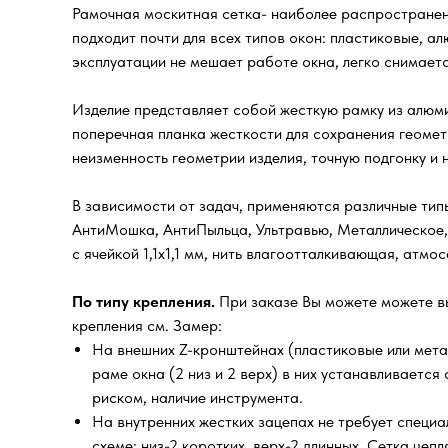
Рамочная москитная сетка- наиболее распространенн
подходит почти для всех типов окон: пластиковые, а
эксплуатации не мешает работе окна, легко снимаетс
Изделие представляет собой жесткую рамку из алюми
поперечная планка жесткости для сохранения геомет
неизменность геометрии изделия, точную подгонку и
В зависимости от задач, применяются различные типы
АнтиМошка, АнтиПыльца, Ультравью, Металлическое,
с ячейкой 1,1х1,1 мм, нить влагоотталкивающая, атм
По типу крепления.
При заказе Вы можете можете в
крепления см. Замер:
На внешних Z-кронштейнах (пластиковые или мета
раме окна (2 низ и 2 верх) в них устанавливаетс
риском, наличие инструмента.
На внутренних жестких зацепах не требует специал
схеме: низ-2 коротких, верх-2 длинных. Сетка цеп