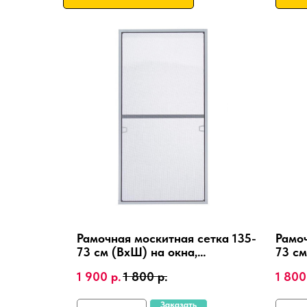
Рамочная москитная сетка 135-
Рамоч
73 см (ВхШ) на окна,
73 см
алюминиевая рамка, крепления
алюм
1 900
р.
1 800
р.
1 800
4 шт.
4 шт.
Заказать