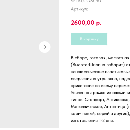
SETKI.COM.RU
Артикул:
2600,00
р.
В корзину
В сборе, готовая, москитна
(Высота:Ширина габарит) от 
на классические пластиковы
сверления внутрь окна, наде
прилегание по всему периме
Усиленная рамка из алюмини
типов: Стандарт, Антикошка,
Металлическое, Антиптица (н
коричневый, серый и другие)
изготовления 1-2 дня.