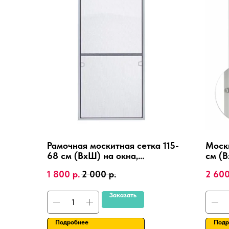
Рамочная москитная сетка 115-
Моск
68 см (ВхШ) на окна,
см (В
алюминиевая рамка, крепления
пласт
1 800
р.
2 000
р.
2 60
4 шт.
алюм
Заказать
Подробнее
Подр