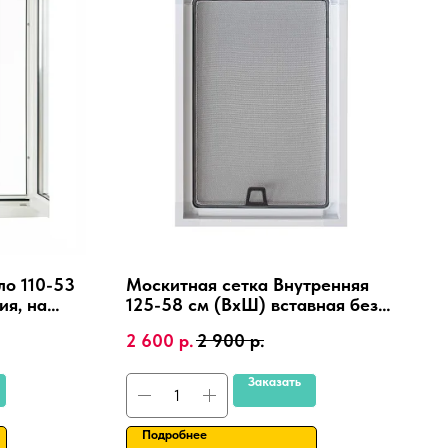
ло 110-53
Москитная сетка Внутренняя
ия, на
125-58 см (ВхШ) вставная без
сверления, на пластиковые окна
2 600
р.
2 900
р.
ПВХ, алюминиевая рамка.
Заказать
Подробнее