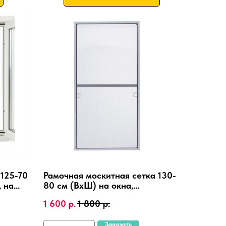
125-70
Рамочная москитная сетка 130-
, на
80 см (ВхШ) на окна,
алюминиевая рамка, крепления
1 600
р.
1 800
р.
4 шт.
Заказать