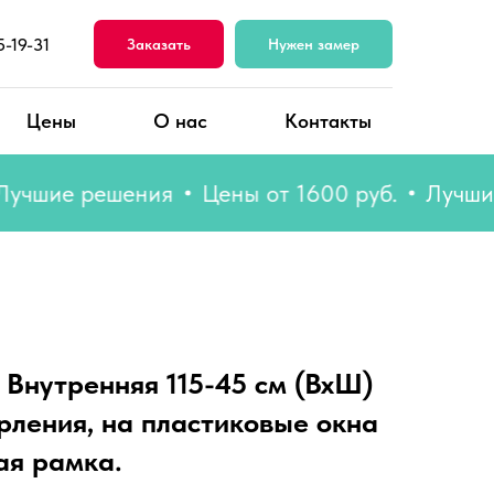
5-19-31
Заказать
Нужен замер
Цены
О нас
Контакты
ие решения
Цены от 1600 руб.
Лучшие ре
 Внутренняя 115-45 см (ВхШ)
рления, на пластиковые окна
ая рамка.