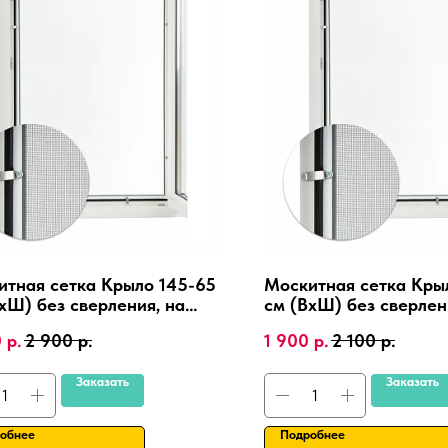
итная сетка Крыло 145-65
Москитная сетка Кры
хШ) без сверления, на
см (ВхШ) без сверлен
иковые окна,
пластиковые окна,
0
р.
2 900
р.
1 900
р.
2 100
р.
иниевая рамка.
алюминиевая рамка.
Заказать
Заказать
обнее
Подробнее