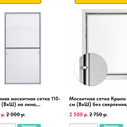
ная москитная сетка 110-
Москитная сетка Крыло 
 (ВхШ) на окна,
см (ВхШ) без сверления
иниевая рамка, крепления
пластиковые окна,
р.
2 000
р.
2 500
р.
2 750
р.
алюминиевая рамка.
Заказать
Заказать