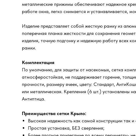
металлические прижимы обеспечивают надежное крепл
работе окна, легко снимается и устанавливается, мо
Изделие представляет собой жесткую рамку из алюми
поперечная планка жесткости для сохранения геомет
изделия, точную подгонку и надежную работу всех к
рамки.
Комплектация
По умолчанию, для защиты от насекомых, сетка компл
атмосферостойкая, не поддерживает горение, толщин
прочности, размеру ячеек, цвету: Стандарт, АнтиКо
или металлическая. Крепления (6 шт.) установлены н
Антиптица.
Преимущества сетки Крыло:
Высокая надежность как самой конструкции так и 
Простая установка, БЕЗ сверления;
Более плотное прилегание по всему периметру- не