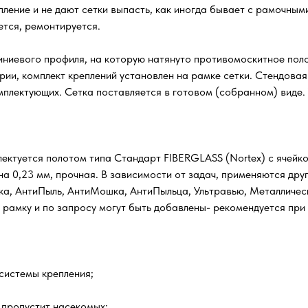
ение и не дают сетки выпасть, как иногда бывает с рамочным
ется, ремонтируется.
ниевого профиля, на которую натянуто противомоскитное поло
рии, комплект креплений установлен на рамке сетки. Стендова
омплектующих. Сетка поставляется в готовом (собранном) виде.
ектуется полотом типа Стандарт FIBERGLASS (Nortex) с ячейкой
а 0,23 мм, прочная. В зависимости от задач, применяются друг
шка, АнтиПыль, АнтиМошка, АнтиПыльца, Ультравью, Металличес
а рамку и по запросу могут быть добавлены- рекомендуется при
системы крепления;
 пропустит насекомых;