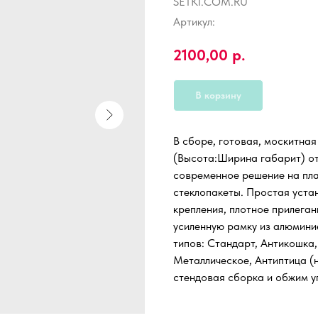
SETKI.COM.RU
Артикул:
2100,00
р.
В корзину
В сборе, готовая, москитна
(Высота:Ширина габарит) от
современное решение на пл
стеклопакеты. Простая уста
крепления, плотное прилеган
усиленную рамку из алюмини
типов: Стандарт, Антикошка,
Металлическое, Антиптица (н
стендовая сборка и обжим уг