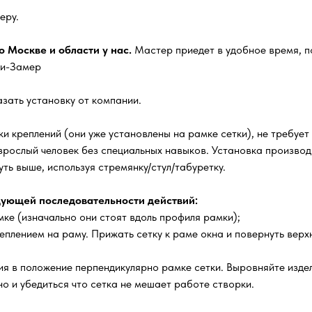
еру.
 Москве и области у нас.
Мастер приедет в удобное время, п
ги-Замер
зать установку от компании.
и креплений (они уже установлены на рамке сетки), не требует
зрослый человек без специальных навыков. Установка производи
ть выше, используя стремянку/стул/табуретку.
ующей последовательности действий:
ке (изначально они стоят вдоль профиля рамки);
еплением на раму. Прижать сетку к раме окна и повернуть верх
я в положение перпендикулярно рамке сетки. Выровняйте издел
о и убедиться что сетка не мешает работе створки.