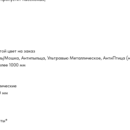
гой цвет на заказ
ль/Мошка, Антипыльца, Ультравью Металлическое, АнтиПтица (н
олее 1000 мм
лические
0 мм
еты*