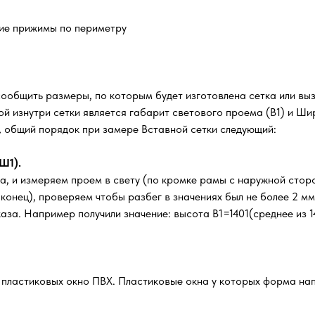
кие прижимы по периметру
сообщить размеры, по которым будет изготовлена сетка или вы
й изнутри сетки является габарит светового проема (В1) и Шир
м, общий порядок при замере Вставной сетки следующий:
Ш1).
а, и измеряем проем в свету (по кромке рамы с наружной стор
, конец), проверяем чтобы разбег в значениях был не более 2 м
за. Например получили значение: высота В1=1401(среднее из 14
х пластиковых окно ПВХ. Пластиковые окна у которых форма нап