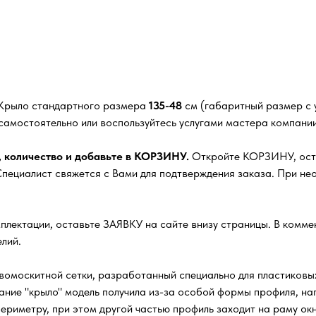
 Крыло стандартного размера
135-48
см (габаритный размер с у
самостоятельно или воспользуйтесь услугами мастера компании
, количество и добавьте в КОРЗИНУ.
Откройте КОРЗИНУ, оста
ециалист свяжется с Вами для подтверждения заказа. При нео
плектации, оставьте ЗАЯВКУ на сайте внизу страницы. В комм
лий.
омоскитной сетки, разработанный специально для пластиковых
ание "крыло" модель получила из-за особой формы профиля, 
ериметру, при этом другой частью профиль заходит на раму окн