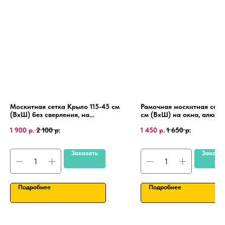
Москитная сетка Крыло 115-45 см
Рамочная москитная сетк
(ВхШ) без сверления, на
см (ВхШ) на окна, алюми
пластиковые окна, алюминиевая
рамка, крепления 4 шт.
1 900
р.
2 100
р.
1 450
р.
1 650
р.
рамка.
Заказать
Заказа
Подробнее
Подробнее