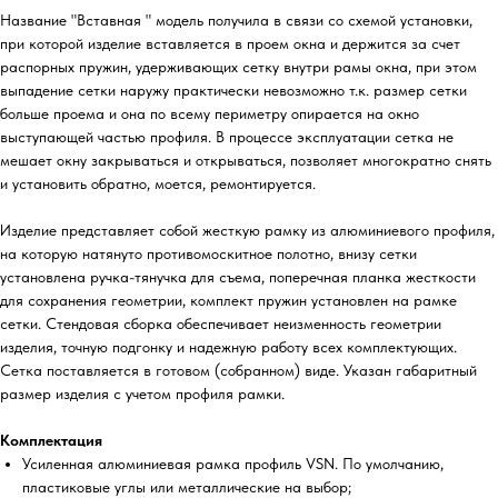
Название "Вставная " модель получила в связи со схемой установки,
при которой изделие вставляется в проем окна и держится за счет
распорных пружин, удерживающих сетку внутри рамы окна, при этом
выпадение сетки наружу практически невозможно т.к. размер сетки
больше проема и она по всему периметру опирается на окно
выступающей частью профиля. В процессе эксплуатации сетка не
мешает окну закрываться и открываться, позволяет многократно снять
и установить обратно, моется, ремонтируется.
Изделие представляет собой жесткую рамку из алюминиевого профиля,
на которую натянуто противомоскитное полотно, внизу сетки
установлена ручка-тянучка для съема, поперечная планка жесткости
для сохранения геометрии, комплект пружин установлен на рамке
сетки. Стендовая сборка обеспечивает неизменность геометрии
изделия, точную подгонку и надежную работу всех комплектующих.
Сетка поставляется в готовом (собранном) виде. Указан габаритный
размер изделия с учетом профиля рамки.
Комплектация
Усиленная алюминиевая рамка профиль VSN. По умолчанию,
пластиковые углы или металлические на выбор;