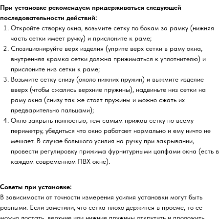
При установке рекомендуем придерживаться следующей
последовательности действий:
Откройте створку окна, возьмите сетку по бокам за рамку (нижняя
часть сетки имеет ручку) и прислоните к раме;
Спозиционируйте верх изделия (уприте верх сетки в раму окна,
внутренняя кромка сетки должна прижиматься к уплотнителю) и
прислоните низ сетки к раме;
Возьмите сетку снизу (около нижних пружин) и выжмите изделие
вверх (чтобы сжались верхние пружины), надвиньте низ сетки на
раму окна (снизу так же стоят пружины и можно сжать их
предварительно пальцами);
Окно закрыть полностью, тем самым прижав сетку по всему
периметру, убедиться что окно работает нормально и ему ничто не
мешает. В случае большого усилия на ручку при закрывании,
провести регулировку прижима фурнитурными цапфами окна (есть в
каждом современном ПВХ окне).
Советы при установке:
В зависимости от точности измерения усилия установки могут быть
разными. Если заметили, что сетка плохо держится в проеме, то ее
можно достать, верхние или нижние пружины открутить и проложить