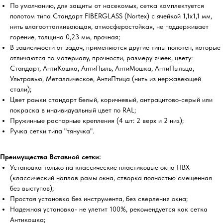
По умолчанию, для защиты от насекомых, сетка комплектуется
полотом типа Стандарт FIBERGLASS (Nortex) с ячейкой 1,1х1,1 мм,
нить влагоотталкивающая, атмосферостойкая, не поддерживает
горение, толщина 0,23 мм, прочная;
В зависимости от задач, применяются другие типы полотен, которые
отличаются по материалу, прочности, размеру ячеек, цвету:
Стандарт, АнтиКошка, АнтиПыль, АнтиМошка, АнтиПыльца,
Ультравью, Металлическое, АнтиПтица (нить из нержавеющей
стали);
Цвет рамки стандарт белый, коричневый, антрацитово-серый или
покраска в индивидуальный цвет по RAL;
Пружинные распорные крепления (4 шт: 2 верх и 2 низ);
Ручка сетки типа "тянучка".
Преимущества Вставной сетки:
Установка только на классические пластиковые окна ПВХ
(классический наплав рамы окна, створка полностью смещенная
без выступов);
Простая установка без инструмента, без сверления окна;
Надежная установка- не улетит 100%, рекомендуется как сетка
Антикошка;