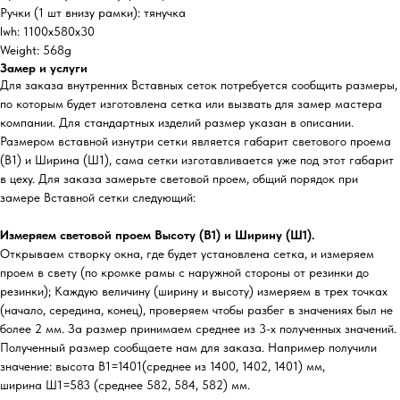
Ручки (1 шт внизу рамки): тянучка
lwh: 1100x580x30
Weight: 568g
Замер и услуги
Для заказа внутренних Вставных сеток потребуется сообщить размеры,
по которым будет изготовлена сетка или вызвать для замер мастера
компании. Для стандартных изделий размер указан в описании.
Размером вставной изнутри сетки является габарит светового проема
(В1) и Ширина (Ш1), сама сетки изготавливается уже под этот габарит
в цеху. Для заказа замерьте световой проем, общий порядок при
замере Вставной сетки следующий:
Измеряем световой проем Высоту (В1) и Ширину (Ш1).
Открываем створку окна, где будет установлена сетка, и измеряем
проем в свету (по кромке рамы с наружной стороны от резинки до
резинки); Каждую величину (ширину и высоту) измеряем в трех точках
(начало, середина, конец), проверяем чтобы разбег в значениях был не
более 2 мм. За размер принимаем среднее из 3-х полученных значений.
Полученный размер сообщаете нам для заказа. Например получили
значение: высота В1=1401(среднее из 1400, 1402, 1401) мм,
ширина Ш1=583 (среднее 582, 584, 582) мм.