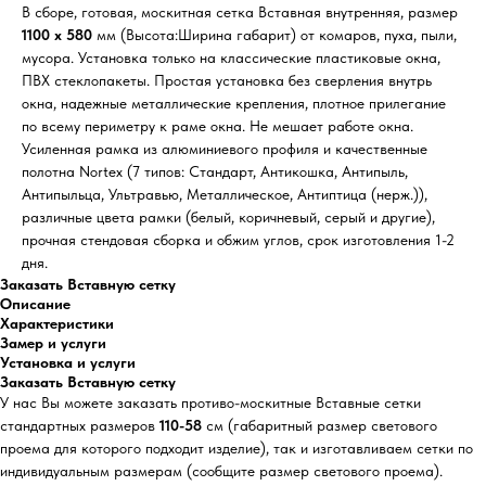
В сборе, готовая, москитная сетка Вставная внутренняя, размер
1100 х 580
мм (Высота:Ширина габарит) от комаров, пуха, пыли,
мусора. Установка только на классические пластиковые окна,
ПВХ стеклопакеты. Простая установка без сверления внутрь
окна, надежные металлические крепления, плотное прилегание
по всему периметру к раме окна. Не мешает работе окна.
Усиленная рамка из алюминиевого профиля и качественные
полотна Nortex (7 типов: Стандарт, Антикошка, Антипыль,
Антипыльца, Ультравью, Металлическое, Антиптица (нерж.)),
различные цвета рамки (белый, коричневый, серый и другие),
прочная стендовая сборка и обжим углов, срок изготовления 1-2
дня.
Заказать Вставную сетку
Описание
Характеристики
Замер и услуги
Установка и услуги
Заказать Вставную сетку
У нас Вы можете заказать противо-москитные Вставные сетки
стандартных размеров
110-58
см (габаритный размер светового
проема для которого подходит изделие), так и изготавливаем сетки по
индивидуальным размерам (сообщите размер светового проема).