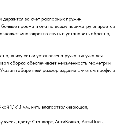
 и держится за счет распорных пружин,
и больше проема и она по всему периметру опирается
озволяет многократно снять и установить обратно,
но, внизу сетки установлена ручка-тянучка для
довая сборка обеспечивает неизменность геометрии
 Указан габаритный размер изделия с учетом профиля
ой 1,1х1,1 мм, нить влагоотталкивающая,
у ячеек, цвету: Стандарт, АнтиКошка, АнтиПыль,