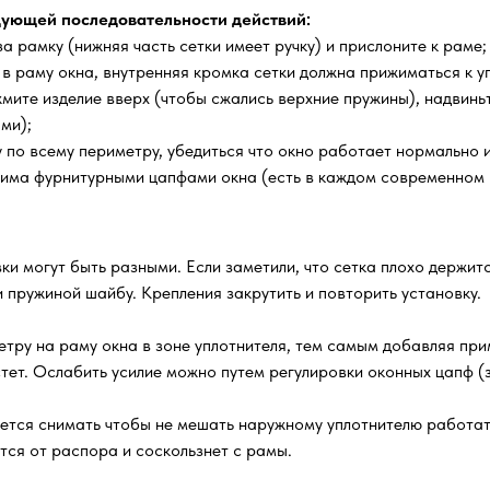
ующей последовательности действий:
а рамку (нижняя часть сетки имеет ручку) и прислоните к раме;
 в раму окна, внутренняя кромка сетки должна прижиматься к уп
мите изделие вверх (чтобы сжались верхние пружины), надвиньт
ми);
по всему периметру, убедиться что окно работает нормально и 
жима фурнитурными цапфами окна (есть в каждом современном 
ки могут быть разными. Если заметили, что сетка плохо держитс
 пружиной шайбу. Крепления закрутить и повторить установку.
тру на раму окна в зоне уплотнителя, тем самым добавляя прим
стет. Ослабить усилие можно путем регулировки оконных цапф (
уется снимать чтобы не мешать наружному уплотнителю работа
ится от распора и соскользнет с рамы.