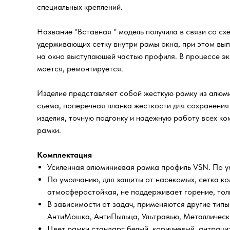
специальных креплений.
Название "Вставная " модель получила в связи со сх
удерживающих сетку внутри рамы окна, при этом вып
на окно выступающей частью профиля. В процессе эк
моется, ремонтируется.
Изделие представляет собой жесткую рамку из алюми
съема, поперечная планка жесткости для сохранения
изделия, точную подгонку и надежную работу всех к
рамки.
Комплектация
Усиленная алюминиевая рамка профиль VSN. По ум
По умолчанию, для защиты от насекомых, сетка ко
атмосферостойкая, не поддерживает горение, тол
В зависимости от задач, применяются другие типы
АнтиМошка, АнтиПыльца, Ультравью, Металлическо
Цвет рамки стандарт белый, коричневый, антраци