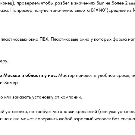
, конец), проверяем чтобы разбег в значениях был не более 2 м
за. Например получили значение: высота В1=1401(среднее из 14
х пластиковых окно ПВХ. Пластиковые окна у которых форма нап
еру.
 Москве и области у нас.
Мастер приедет в удобное время, п
ги-Замер
о или заказать установку от компании.
й установки, не требует установки креплений (они уже установл
ки на окне может совершить любой взрослый человек без специ