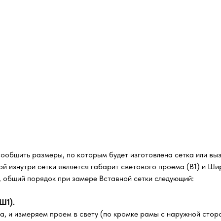
сообщить размеры, по которым будет изготовлена сетка или вы
й изнутри сетки является габарит светового проема (В1) и Шир
м, общий порядок при замере Вставной сетки следующий:
Ш1).
а, и измеряем проем в свету (по кромке рамы с наружной стор