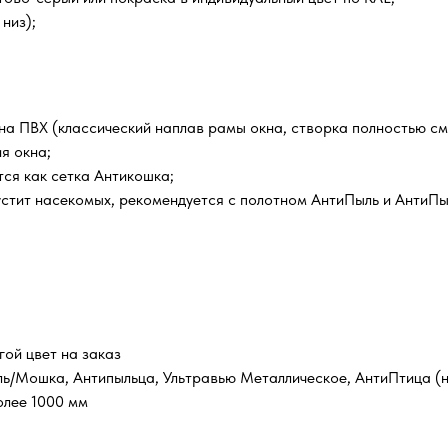
низ);
кна ПВХ (классический наплав рамы окна, створка полностью с
я окна;
ся как сетка Антикошка;
устит насекомых, рекомендуется с полотном АнтиПыль и АнтиПы
гой цвет на заказ
ль/Мошка, Антипыльца, Ультравью Металлическое, АнтиПтица (н
олее 1000 мм