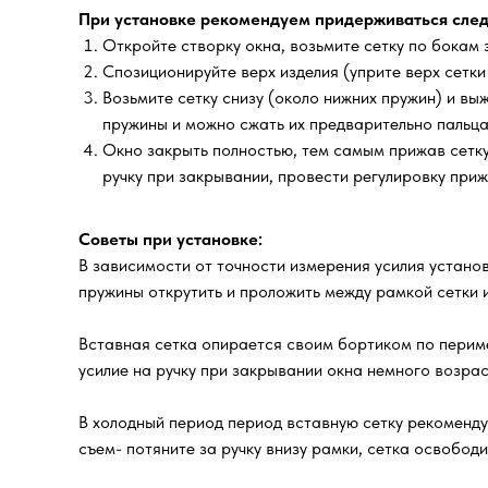
При установке рекомендуем придерживаться след
Откройте створку окна, возьмите сетку по бокам з
Спозиционируйте верх изделия (уприте верх сетки
Возьмите сетку снизу (около нижних пружин) и выж
пружины и можно сжать их предварительно пальца
Окно закрыть полностью, тем самым прижав сетку 
ручку при закрывании, провести регулировку при
Советы при установке:
В зависимости от точности измерения усилия установ
пружины открутить и проложить между рамкой сетки и
Вставная сетка опирается своим бортиком по периме
усилие на ручку при закрывании окна немного возра
В холодный период период вставную сетку рекоменд
съем- потяните за ручку внизу рамки, сетка освобод