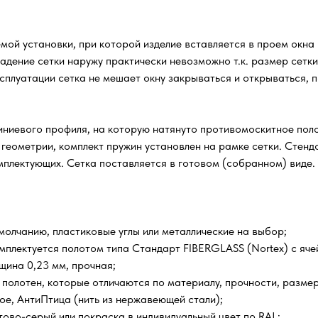
емой установки, при которой изделие вставляется в проем окна
адение сетки наружу практически невозможно т.к. размер сетк
сплуатации сетка не мешает окну закрываться и открываться, п
ниевого профиля, на которую натянуто противомоскитное полот
 геометрии, комплект пружин установлен на рамке сетки. Стен
омплектующих. Сетка поставляется в готовом (собранном) виде.
олчанию, пластиковые углы или металлические на выбор;
мплектуется полотом типа Стандарт FIBERGLASS (Nortex) с ячейк
щина 0,23 мм, прочная;
 полотен, которые отличаются по материалу, прочности, размер
е, АнтиПтица (нить из нержавеющей стали);
тово-серый или покраска в индивидуальный цвет по RAL;