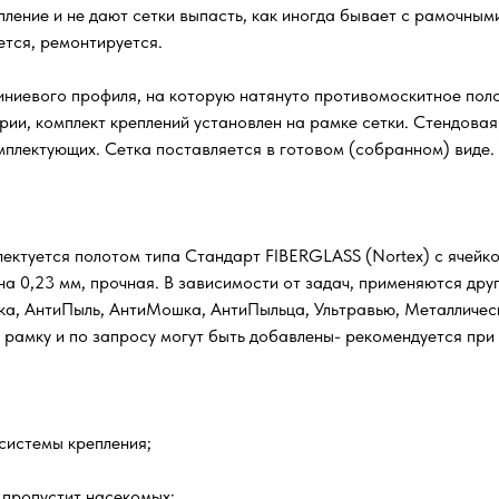
ение и не дают сетки выпасть, как иногда бывает с рамочным
ется, ремонтируется.
ниевого профиля, на которую натянуто противомоскитное поло
рии, комплект креплений установлен на рамке сетки. Стендова
омплектующих. Сетка поставляется в готовом (собранном) виде.
ектуется полотом типа Стандарт FIBERGLASS (Nortex) с ячейкой
а 0,23 мм, прочная. В зависимости от задач, применяются друг
шка, АнтиПыль, АнтиМошка, АнтиПыльца, Ультравью, Металличес
а рамку и по запросу могут быть добавлены- рекомендуется при
системы крепления;
 пропустит насекомых;