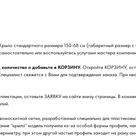
Крыло стандартного размера 150-68 см (габаритный размер с у
самостоятельно или воспользуйтесь услугами мастера компании
, количество и добавьте в КОРЗИНУ.
Откройте КОРЗИНУ, остав
ециалист свяжется с Вами для подтверждения заказа. При нео
плектации, оставьте ЗАЯВКУ на сайте внизу страницы. В комм
лий.
омоскитной сетки, разработанный специально для пластиковых
ание "крыло" модель получила из-за особой формы профиля, 
ериметру, при этом другой частью профиль заходит на раму окн