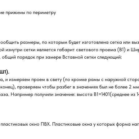
кие прижимы по периметру
сообщить размеры, по которым будет изготовлена сетка или вы
й изнутри сетки является габарит светового проема (В1) и Шир
м, общий порядок при замере Вставной сетки следующий:
Ш1).
а, и измеряем проем в свету (по кромке рамы с наружной стор
, конец), проверяем чтобы разбег в значениях был не более 2 м
за. Например получили значение: высота В1=1401(среднее из 14
х пластиковых окно ПВХ. Пластиковые окна у которых форма нап