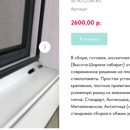
SETKI.COM.RU
Артикул:
2600,00
р.
В корзину
В сборе, готовая, москитная
(Высота:Ширина габарит) от
современное решение на пл
стеклопакеты. Простая уста
крепления, плотное прилеган
усиленную рамку из алюмини
типов: Стандарт, Антикошка,
Металлическое, Антиптица (н
стендовая сборка и обжим уг