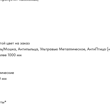
гой цвет на заказ
ль/Мошка, Антипыльца, Ультравью Металлическое, АнтиПтица (н
олее 1000 мм
лические
0 мм
еты*