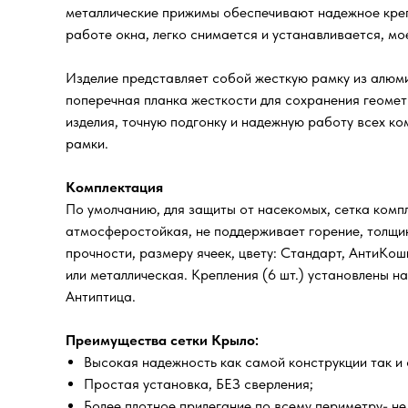
металлические прижимы обеспечивают надежное крепл
работе окна, легко снимается и устанавливается, мо
Изделие представляет собой жесткую рамку из алюми
поперечная планка жесткости для сохранения геомет
изделия, точную подгонку и надежную работу всех к
рамки.
Комплектация
По умолчанию, для защиты от насекомых, сетка компл
атмосферостойкая, не поддерживает горение, толщин
прочности, размеру ячеек, цвету: Стандарт, АнтиКо
или металлическая. Крепления (6 шт.) установлены н
Антиптица.
Преимущества сетки Крыло:
Высокая надежность как самой конструкции так и 
Простая установка, БЕЗ сверления;
Более плотное прилегание по всему периметру- не