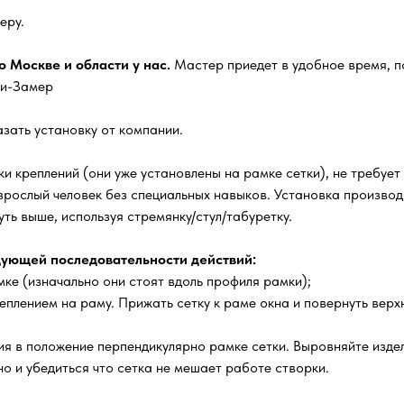
еру.
 Москве и области у нас.
Мастер приедет в удобное время, п
ги-Замер
зать установку от компании.
и креплений (они уже установлены на рамке сетки), не требует
зрослый человек без специальных навыков. Установка производи
ть выше, используя стремянку/стул/табуретку.
ующей последовательности действий:
ке (изначально они стоят вдоль профиля рамки);
еплением на раму. Прижать сетку к раме окна и повернуть верх
я в положение перпендикулярно рамке сетки. Выровняйте издел
о и убедиться что сетка не мешает работе створки.