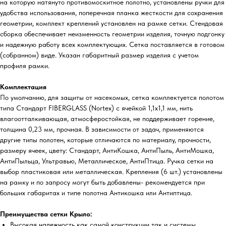
на которую натянуто противомоскитное полотно, установлены ручки для
удобства использования, поперечная планка жесткости для сохранения
геометрии, комплект креплений установлен на рамке сетки. Стендовая
сборка обеспечивает неизменность геометрии изделия, точную подгонку
и надежную работу всех комплектующих. Сетка поставляется в готовом
(собранном) виде. Указан габаритный размер изделия с учетом
профиля рамки.
Комплектация
По умолчанию, для защиты от насекомых, сетка комплектуется полотом
типа Стандарт FIBERGLASS (Nortex) с ячейкой 1,1х1,1 мм, нить
влагоотталкивающая, атмосферостойкая, не поддерживает горение,
толщина 0,23 мм, прочная. В зависимости от задач, применяются
другие типы полотен, которые отличаются по материалу, прочности,
размеру ячеек, цвету: Стандарт, АнтиКошка, АнтиПыль, АнтиМошка,
АнтиПыльца, Ультравью, Металлическое, АнтиПтица. Ручка сетки на
выбор пластиковая или металлическая. Крепления (6 шт.) установлены
на рамку и по запросу могут быть добавлены- рекомендуется при
больших габаритах и типе полотна Антикошка или Антиптица.
Преимущества сетки Крыло:
Высокая надежность как самой конструкции так и системы