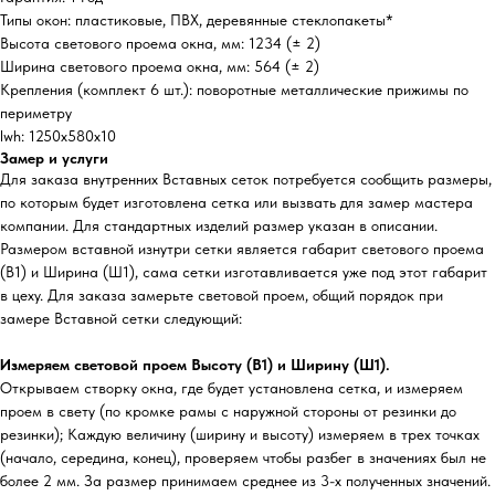
Типы окон: пластиковые, ПВХ, деревянные стеклопакеты*
Высота светового проема окна, мм: 1234 (± 2)
Ширина светового проема окна, мм: 564 (± 2)
Крепления (комплект 6 шт.): поворотные металлические прижимы по
периметру
lwh: 1250x580x10
Замер и услуги
Для заказа внутренних Вставных сеток потребуется сообщить размеры,
по которым будет изготовлена сетка или вызвать для замер мастера
компании. Для стандартных изделий размер указан в описании.
Размером вставной изнутри сетки является габарит светового проема
(В1) и Ширина (Ш1), сама сетки изготавливается уже под этот габарит
в цеху. Для заказа замерьте световой проем, общий порядок при
замере Вставной сетки следующий:
Измеряем световой проем Высоту (В1) и Ширину (Ш1).
Открываем створку окна, где будет установлена сетка, и измеряем
проем в свету (по кромке рамы с наружной стороны от резинки до
резинки); Каждую величину (ширину и высоту) измеряем в трех точках
(начало, середина, конец), проверяем чтобы разбег в значениях был не
более 2 мм. За размер принимаем среднее из 3-х полученных значений.