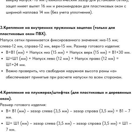
зацеп имеет вылет 16 мм и рекомендован для пластиковых окон с
шириной наплава 14 мм (без учета уплотнения).
3.Крепление на внутренних пружинных зацепах (только для
пластиковых окон ПВХ).
Напуск сетки принимается фиксированного значения: низ-15 мм;
слева-12 мм, справа-12 мм, верх-15 мм. Размер готового изделия:
В=В1 (мм) + Напуск низ (15 мм) + Напуск верх (15 мм) = В1+30 мм.
Ш=Ш1 (мм) + Напуск лево (12 мм) + Напуск право (12 мм) =
Ш1+24 мм.
Важно проверить, что свободная наружная высота рамы «а»
обеспечивает принятые при расчете напуски по всем сторонам.
4.Крепление на плунжерах/штифтах (для пластиковых и деревянных
окон).
Размер готового изделия:
В= В1 (мм) – зазор слева (3,5 мм) – зазор справа (3,5 мм) = В1 – 7
мм.
Ш= Ш1 (мм) – зазор слева (3,5 мм) – зазор справа (3,5 мм) = Ш1 –
7 мм.