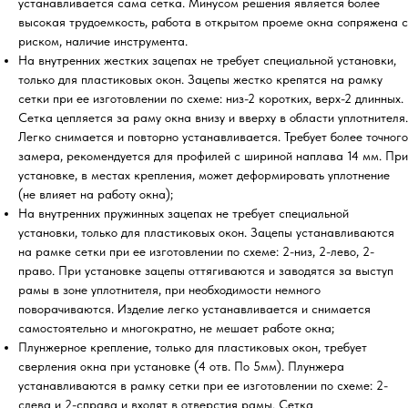
устанавливается сама сетка. Минусом решения является более
высокая трудоемкость, работа в открытом проеме окна сопряжена с
риском, наличие инструмента.
На внутренних жестких зацепах не требует специальной установки,
только для пластиковых окон. Зацепы жестко крепятся на рамку
сетки при ее изготовлении по схеме: низ-2 коротких, верх-2 длинных.
Сетка цепляется за раму окна внизу и вверху в области уплотнителя.
Легко снимается и повторно устанавливается. Требует более точного
замера, рекомендуется для профилей с шириной наплава 14 мм. При
установке, в местах крепления, может деформировать уплотнение
(не влияет на работу окна);
На внутренних пружинных зацепах не требует специальной
установки, только для пластиковых окон. Зацепы устанавливаются
на рамке сетки при ее изготовлении по схеме: 2-низ, 2-лево, 2-
право. При установке зацепы оттягиваются и заводятся за выступ
рамы в зоне уплотнителя, при необходимости немного
поворачиваются. Изделие легко устанавливается и снимается
самостоятельно и многократно, не мешает работе окна;
Плунжерное крепление, только для пластиковых окон, требует
сверления окна при установке (4 отв. По 5мм). Плунжера
устанавливаются в рамку сетки при ее изготовлении по схеме: 2-
слева и 2-справа и входят в отверстия рамы. Сетка