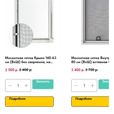
Москитная сетка Крыло 140-63
Москитная сетка Внутрен
см (ВхШ) без сверления, на
80 см (ВхШ) вставная без
пластиковые окна, алюминиевая
сверления, на пластиковы
2 500
р.
2 400
р.
3 400
р.
3 750
р.
рамка.
ПВХ, алюминиевая рамка
Заказать
Заказа
Подробнее
Подробнее