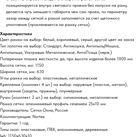
позиционируется внутри светового проема без напуска на раму,
делается чуть меньшего габарита чем сам проем, по периметру
зазор между сеткой и рамой заполняется за счет щеточного
уплотнения (проклеивается на рамку сетки).
Характеристики
Цвет рамки на выбор: белый, коричневый, серый, другой цвет на заказ
Тип полотна на выбор: Стандарт, Антикошка, Антипыль/Мошка,
Антипыльца, Ультравью Металлическое, АнтиПтица (нерж.)
Поперечная планка жесткости: да, при высоте изделия более 1000 мм
Высота сетки, мм: 1150
Ширина сетки, мм: 630
Углы рамки на выбор: пластиковые, металлические
Крепления (комплект 4 шт.) на выбор: наружные (пластик, металл),
внутренние (зацепы, пружины), плунжерные
Ручки (комплект 2 шт.) на выбор: силиконовые, металлические
Рамка сетки: алюминиевый профиль сечением 25х10 мм
Производитель: Сетки Окна, Россия
Комплектующие: Nortex
Гарантия: 1 год
Типы окон: пластиковые, ПВХ, алюминиевые, деревянные
lwh: 1150x630x10