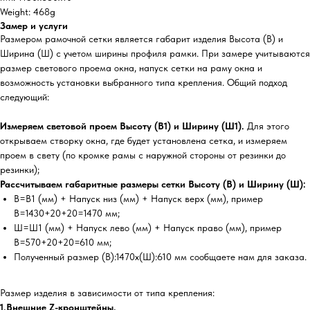
Weight: 468g
Замер и услуги
Размером рамочной сетки является габарит изделия Высота (В) и
Ширина (Ш) с учетом ширины профиля рамки. При замере учитываются
размер светового проема окна, напуск сетки на раму окна и
возможность установки выбранного типа крепления. Общий подход
следующий:
Измеряем световой проем Высоту (В1) и Ширину (Ш1).
Для этого
открываем створку окна, где будет установлена сетка, и измеряем
проем в свету (по кромке рамы с наружной стороны от резинки до
резинки);
Рассчитываем габаритные размеры сетки Высоту (В) и Ширину (Ш):
В=В1 (мм) + Напуск низ (мм) + Напуск верх (мм), пример
В=1430+20+20=1470 мм;
Ш=Ш1 (мм) + Напуск лево (мм) + Напуск право (мм), пример
В=570+20+20=610 мм;
Полученный размер (В):1470х(Ш):610 мм сообщаете нам для заказа.
Размер изделия в зависимости от типа крепления:
1.Внешние Z-кронштейны.