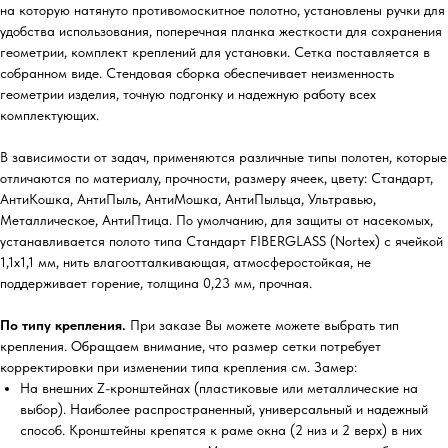
на которую натянуто противомоскитное полотно, установлены ручки для
удобства использования, поперечная планка жесткости для сохранения
геометрии, комплект креплений для установки. Сетка поставляется в
собранном виде. Стендовая сборка обеспечивает неизменность
геометрии изделия, точную подгонку и надежную работу всех
комплектующих.
В зависимости от задач, применяются различные типы полотен, которые
отличаются по материалу, прочности, размеру ячеек, цвету: Стандарт,
АнтиКошка, АнтиПыль, АнтиМошка, АнтиПыльца, Ультравью,
Металлическое, АнтиПтица. По умолчанию, для защиты от насекомых,
устанавливается полото типа Стандарт FIBERGLASS (Nortex) с ячейкой
1,1х1,1 мм, нить влагоотталкивающая, атмосферостойкая, не
поддерживает горение, толщина 0,23 мм, прочная.
По типу крепления.
При заказе Вы можете можете выбрать тип
крепления. Обращаем внимание, что размер сетки потребует
корректировки при изменении типа крепления см. Замер:
На внешних Z-кронштейнах (пластиковые или металлические на
выбор). Наиболее распространенный, универсальный и надежный
способ. Кронштейны крепятся к раме окна (2 низ и 2 верх) в них