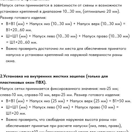
Напуск сетки принимается в зависимости от схемы и возможности
установки креплений в диапазоне 10…30 мм, (оптимально 20 мм).
Размер готового изделия:
В=В1 (мм) + Напуск низ (10…30 мм) + Напуск верх (10…30 мм) =
В1+20…60 мм.
Ш=Ш1 (мм) + Напуск лево (10…30 мм) + Напуск право (10…30 мм)
= Ш1+20…60 мм.
Важно проверить достаточно ли места для обеспечения принятого
напуска и установки креплений на наружной поверхности рамы
окна.
2.Установка на внутренних жестких зацепах (только для
пластиковых окон ПВХ).
Напуск сетки принимается фиксированного значения: низ-25 мм;
слева-10 мм, справа-10 мм, верх-25 мм. Размер готового изделия:
В=В1 (мм) + Напуск низ (25 мм) + Напуск верх (25 мм) = В1+50 мм.
Ш=Ш1 (мм) + Напуск лево (10 мм) + Напуск право (10 мм) =
Ш1+20 мм.
Важно проверить, что свободная наружная высота рамы «а»
обеспечивает принятые при расчете напуски (низ, лево, право),
вверху напуск+10 мм (технологический зазор для установки сетки);