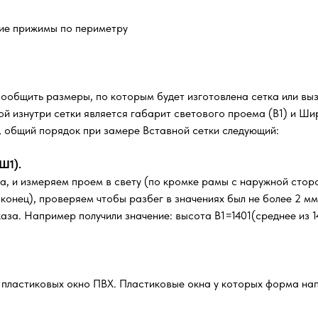
кие прижимы по периметру
сообщить размеры, по которым будет изготовлена сетка или вы
й изнутри сетки является габарит светового проема (В1) и Шир
м, общий порядок при замере Вставной сетки следующий:
Ш1).
а, и измеряем проем в свету (по кромке рамы с наружной стор
, конец), проверяем чтобы разбег в значениях был не более 2 м
за. Например получили значение: высота В1=1401(среднее из 14
х пластиковых окно ПВХ. Пластиковые окна у которых форма нап