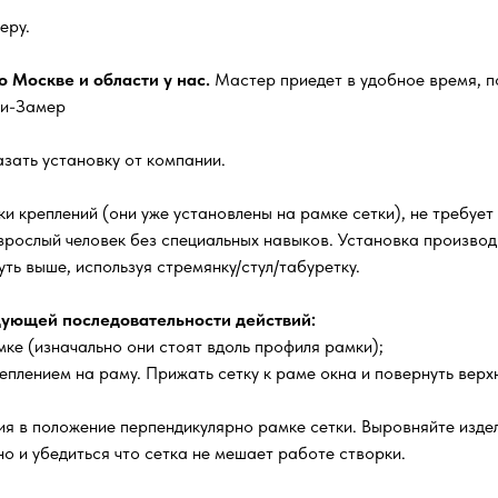
еру.
 Москве и области у нас.
Мастер приедет в удобное время, п
ги-Замер
зать установку от компании.
и креплений (они уже установлены на рамке сетки), не требует
зрослый человек без специальных навыков. Установка производи
ть выше, используя стремянку/стул/табуретку.
ующей последовательности действий:
ке (изначально они стоят вдоль профиля рамки);
еплением на раму. Прижать сетку к раме окна и повернуть верх
я в положение перпендикулярно рамке сетки. Выровняйте издел
о и убедиться что сетка не мешает работе створки.