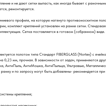
ение и не дают сетки выпасть, как иногда бывает с рамочным
ется, ремонтируется.
ниевого профиля, на которую натянуто противомоскитное поло
рии, комплект креплений установлен на рамке сетки. Стендова
омплектующих. Сетка поставляется в готовом (собранном) виде.
ектуется полотом типа Стандарт FIBERGLASS (Nortex) с ячейкой
а 0,23 мм, прочная. В зависимости от задач, применяются друг
шка, АнтиПыль, АнтиМошка, АнтиПыльца, Ультравью, Металличес
а рамку и по запросу могут быть добавлены- рекомендуется при
системы крепления;
 пропустит насекомых;