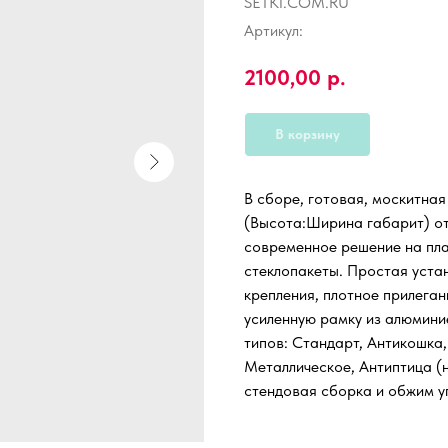
SETKI.COM.RU
Артикул:
2100,00
р.
В корзину
В сборе, готовая, москитна
(Высота:Ширина габарит) от
современное решение на пл
стеклопакеты. Простая уста
крепления, плотное прилеган
усиленную рамку из алюмини
типов: Стандарт, Антикошка,
Металлическое, Антиптица (н
стендовая сборка и обжим уг