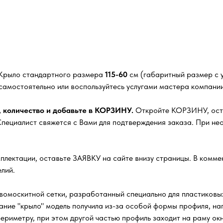
 Крыло стандартного размера
115-60
см (габаритный размер с у
самостоятельно или воспользуйтесь услугами мастера компании
, количество и добавьте в КОРЗИНУ.
Откройте КОРЗИНУ, оста
ециалист свяжется с Вами для подтверждения заказа. При нео
плектации, оставьте ЗАЯВКУ на сайте внизу страницы. В комм
лий.
омоскитной сетки, разработанный специально для пластиковых
ание "крыло" модель получила из-за особой формы профиля, 
ериметру, при этом другой частью профиль заходит на раму окн