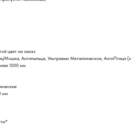
гой цвет на заказ
ль/Мошка, Антипыльца, Ультравью Металлическое, АнтиПтица (н
олее 1000 мм
лические
0 мм
еты*