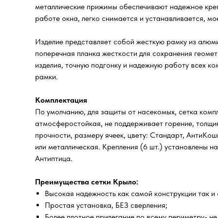
металлические прижимы обеспечивают надежное крепл
работе окна, легко снимается и устанавливается, мо
Изделие представляет собой жесткую рамку из алюми
поперечная планка жесткости для сохранения геомет
изделия, точную подгонку и надежную работу всех к
рамки.
Комплектация
По умолчанию, для защиты от насекомых, сетка компл
атмосферостойкая, не поддерживает горение, толщин
прочности, размеру ячеек, цвету: Стандарт, АнтиКо
или металлическая. Крепления (6 шт.) установлены н
Антиптица.
Преимущества сетки Крыло:
Высокая надежность как самой конструкции так и 
Простая установка, БЕЗ сверления;
Более плотное прилегание по всему периметру- не