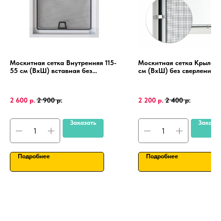
Москитная сетка Внутренняя 115-
Москитная сетка Крыло 1
55 см (ВхШ) вставная без
см (ВхШ) без сверления, 
сверления, на пластиковые окна
пластиковые окна, алюми
ПВХ, алюминиевая рамка.
рамка.
2 600
р.
2 900
р.
2 200
р.
2 400
р.
Заказать
Заказа
Подробнее
Подробнее