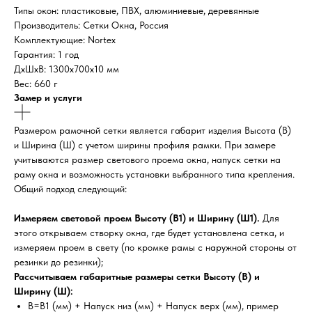
Типы окон: пластиковые, ПВХ, алюминиевые, деревянные
Производитель: Сетки Окна, Россия
Комплектующие: Nortex
Гарантия: 1 год
ДxШxВ: 1300x700x10 мм
Вес: 660 г
Замер и услуги
Размером рамочной сетки является габарит изделия Высота (В)
и Ширина (Ш) с учетом ширины профиля рамки. При замере
учитываются размер светового проема окна, напуск сетки на
раму окна и возможность установки выбранного типа крепления.
Общий подход следующий:
Измеряем световой проем Высоту (В1) и Ширину (Ш1).
Для
этого открываем створку окна, где будет установлена сетка, и
измеряем проем в свету (по кромке рамы с наружной стороны от
резинки до резинки);
Рассчитываем габаритные размеры сетки Высоту (В) и
Ширину (Ш):
В=В1 (мм) + Напуск низ (мм) + Напуск верх (мм), пример