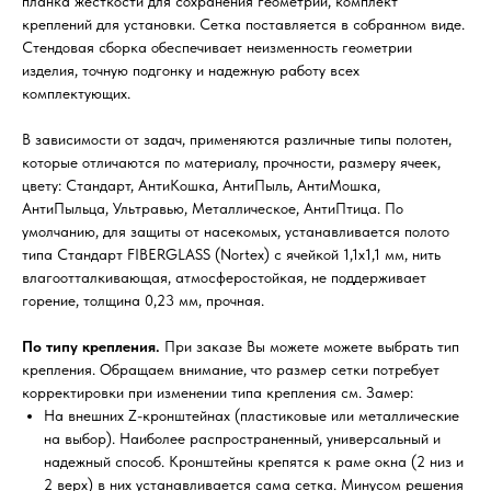
планка жесткости для сохранения геометрии, комплект
креплений для установки. Сетка поставляется в собранном виде.
Стендовая сборка обеспечивает неизменность геометрии
изделия, точную подгонку и надежную работу всех
комплектующих.
В зависимости от задач, применяются различные типы полотен,
которые отличаются по материалу, прочности, размеру ячеек,
цвету: Стандарт, АнтиКошка, АнтиПыль, АнтиМошка,
АнтиПыльца, Ультравью, Металлическое, АнтиПтица. По
умолчанию, для защиты от насекомых, устанавливается полото
типа Стандарт FIBERGLASS (Nortex) с ячейкой 1,1х1,1 мм, нить
влагоотталкивающая, атмосферостойкая, не поддерживает
горение, толщина 0,23 мм, прочная.
По типу крепления.
При заказе Вы можете можете выбрать тип
крепления. Обращаем внимание, что размер сетки потребует
корректировки при изменении типа крепления см. Замер:
На внешних Z-кронштейнах (пластиковые или металлические
на выбор). Наиболее распространенный, универсальный и
надежный способ. Кронштейны крепятся к раме окна (2 низ и
2 верх) в них устанавливается сама сетка. Минусом решения