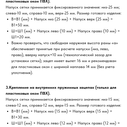
пластиковых окон ПВХ).
Напуск сетки принимается фиксированного значения: низ-25 мм;
слева-10 мм, справа-10 мм, верх-25 мм. Размер готового изделия:
В=В1 (мм) + Напуск низ (25 мм) + Напуск верх (25 мм) =
В1+50 мм.
Ш=Ш1 (мм) + Напуск лево (10 мм) + Напуск право (10 мм) =
Ш1+20 мм.
Важно проверить, что свободная наружная высота рамы «а»
обеспечивает принятые при расчете напуски (низ, лево,
право), вверху напуск+10 мм (технологический зазор для
установки сетки); зацеп имеет вылет 16 мм и рекомендован
для пластиковых окон с шириной наплава 14 мм (без учета
уплотнения).
3.Крепление на внутренних пружинных зацепах (только для
пластиковых окон ПВХ).
Напуск сетки принимается фиксированного значения: низ-15 мм;
слева-12 мм, справа-12 мм, верх-15 мм. Размер готового изделия:
В=В1 (мм) + Напуск низ (15 мм) + Напуск верх (15 мм) =
В1+30 мм.
Ш=Ш1 (мм) + Напуск лево (12 мм) + Напуск право (12 мм) =