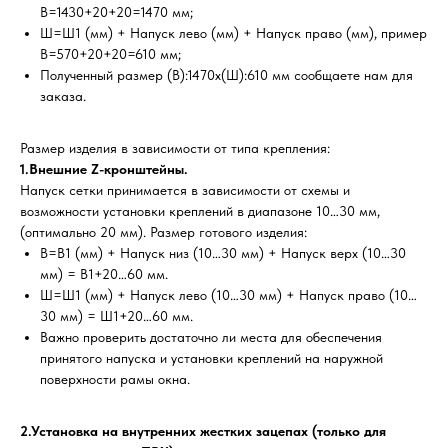
В=1430+20+20=1470 мм;
Ш=Ш1 (мм) + Напуск лево (мм) + Напуск право (мм), пример
В=570+20+20=610 мм;
Полученный размер (В):1470х(Ш):610 мм сообщаете нам для
заказа.
Размер изделия в зависимости от типа крепления:
1.Внешние Z-кронштейны.
Напуск сетки принимается в зависимости от схемы и
возможности установки креплений в диапазоне 10…30 мм,
(оптимально 20 мм). Размер готового изделия:
В=В1 (мм) + Напуск низ (10…30 мм) + Напуск верх (10…30
мм) = В1+20…60 мм.
Ш=Ш1 (мм) + Напуск лево (10…30 мм) + Напуск право (10…
30 мм) = Ш1+20…60 мм.
Важно проверить достаточно ли места для обеспечения
принятого напуска и установки креплений на наружной
поверхности рамы окна.
2.Установка на внутренних жестких зацепах (только для