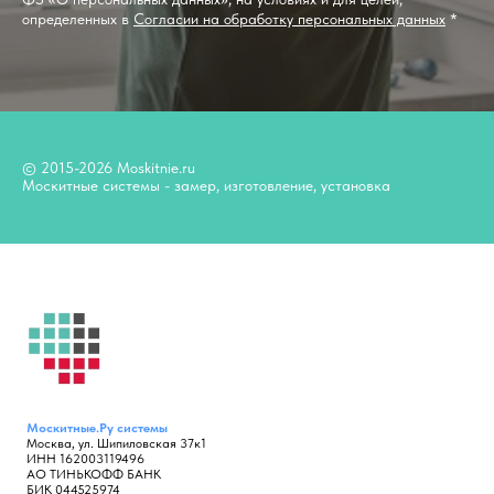
определенных в
Согласии на обработку персональных данных
*
© 2015-2026 Moskitnie.ru
Москитные системы - замер, изготовление, установка
Москитные.Ру
системы
Москва, ул. Шипиловская 37к1
ИНН 162003119496
АО ТИНЬКОФФ БАНК
БИК 044525974