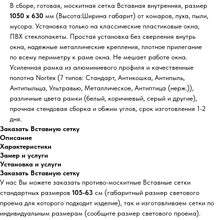
В сборе, готовая, москитная сетка Вставная внутренняя, размер
1050 х 630
мм (Высота:Ширина габарит) от комаров, пуха, пыли,
мусора. Установка только на классические пластиковые окна,
ПВХ стеклопакеты. Простая установка без сверления внутрь
окна, надежные металлические крепления, плотное прилегание
по всему периметру к раме окна. Не мешает работе окна.
Усиленная рамка из алюминиевого профиля и качественные
полотна Nortex (7 типов: Стандарт, Антикошка, Антипыль,
Антипыльца, Ультравью, Металлическое, Антиптица (нерж.)),
различные цвета рамки (белый, коричневый, серый и другие),
прочная стендовая сборка и обжим углов, срок изготовления 1-2
дня.
Заказать Вставную сетку
Описание
Характеристики
Замер и услуги
Установка и услуги
Заказать Вставную сетку
У нас Вы можете заказать противо-москитные Вставные сетки
стандартных размеров
105-63
см (габаритный размер светового
проема для которого подходит изделие), так и изготавливаем сетки по
индивидуальным размерам (сообщите размер светового проема).