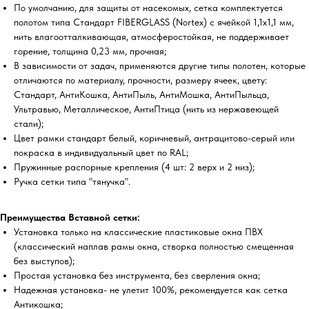
По умолчанию, для защиты от насекомых, сетка комплектуется
полотом типа Стандарт FIBERGLASS (Nortex) с ячейкой 1,1х1,1 мм,
нить влагоотталкивающая, атмосферостойкая, не поддерживает
горение, толщина 0,23 мм, прочная;
В зависимости от задач, применяются другие типы полотен, которые
отличаются по материалу, прочности, размеру ячеек, цвету:
Стандарт, АнтиКошка, АнтиПыль, АнтиМошка, АнтиПыльца,
Ультравью, Металлическое, АнтиПтица (нить из нержавеющей
стали);
Цвет рамки стандарт белый, коричневый, антрацитово-серый или
покраска в индивидуальный цвет по RAL;
Пружинные распорные крепления (4 шт: 2 верх и 2 низ);
Ручка сетки типа "тянучка".
Преимущества Вставной сетки:
Установка только на классические пластиковые окна ПВХ
(классический наплав рамы окна, створка полностью смещенная
без выступов);
Простая установка без инструмента, без сверления окна;
Надежная установка- не улетит 100%, рекомендуется как сетка
Антикошка;