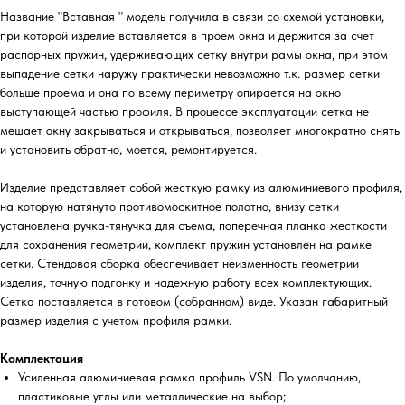
Название "Вставная " модель получила в связи со схемой установки,
при которой изделие вставляется в проем окна и держится за счет
распорных пружин, удерживающих сетку внутри рамы окна, при этом
выпадение сетки наружу практически невозможно т.к. размер сетки
больше проема и она по всему периметру опирается на окно
выступающей частью профиля. В процессе эксплуатации сетка не
мешает окну закрываться и открываться, позволяет многократно снять
и установить обратно, моется, ремонтируется.
Изделие представляет собой жесткую рамку из алюминиевого профиля,
на которую натянуто противомоскитное полотно, внизу сетки
установлена ручка-тянучка для съема, поперечная планка жесткости
для сохранения геометрии, комплект пружин установлен на рамке
сетки. Стендовая сборка обеспечивает неизменность геометрии
изделия, точную подгонку и надежную работу всех комплектующих.
Сетка поставляется в готовом (собранном) виде. Указан габаритный
размер изделия с учетом профиля рамки.
Комплектация
Усиленная алюминиевая рамка профиль VSN. По умолчанию,
пластиковые углы или металлические на выбор;