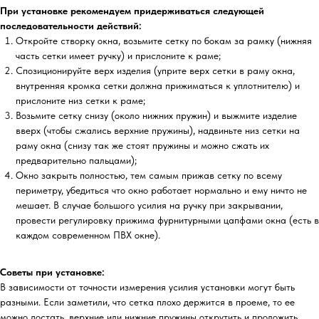
При установке рекомендуем придерживаться следующей
последовательности действий:
Откройте створку окна, возьмите сетку по бокам за рамку (нижняя
часть сетки имеет ручку) и прислоните к раме;
Спозиционируйте верх изделия (уприте верх сетки в раму окна,
внутренняя кромка сетки должна прижиматься к уплотнителю) и
прислоните низ сетки к раме;
Возьмите сетку снизу (около нижних пружин) и выжмите изделие
вверх (чтобы сжались верхние пружины), надвиньте низ сетки на
раму окна (снизу так же стоят пружины и можно сжать их
предварительно пальцами);
Окно закрыть полностью, тем самым прижав сетку по всему
периметру, убедиться что окно работает нормально и ему ничто не
мешает. В случае большого усилия на ручку при закрывании,
провести регулировку прижима фурнитурными цапфами окна (есть в
каждом современном ПВХ окне).
Советы при установке:
В зависимости от точности измерения усилия установки могут быть
разными. Если заметили, что сетка плохо держится в проеме, то ее
можно достать, верхние или нижние пружины открутить и проложить