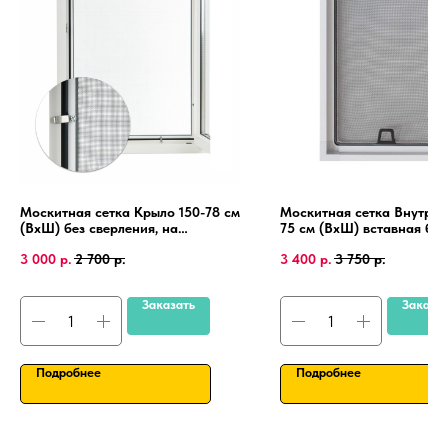
Москитная сетка Крыло 150-78 см
Москитная сетка Внутрен
(ВхШ) без сверления, на
75 см (ВхШ) вставная без
пластиковые окна, алюминиевая
сверления, на пластиковы
3 000
р.
2 700
р.
3 400
р.
3 750
р.
рамка.
ПВХ, алюминиевая рамка
Заказать
Заказа
Подробнее
Подробнее