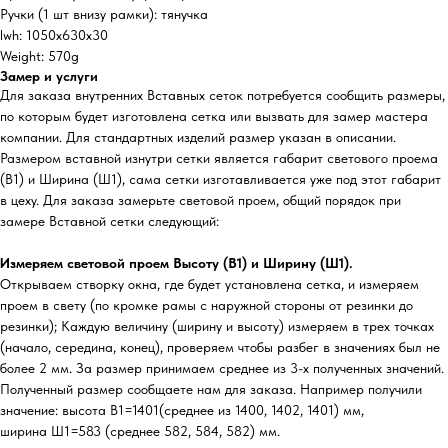
Ручки (1 шт внизу рамки): тянучка
lwh: 1050x630x30
Weight: 570g
Замер и услуги
Для заказа внутренних Вставных сеток потребуется сообщить размеры,
по которым будет изготовлена сетка или вызвать для замер мастера
компании. Для стандартных изделий размер указан в описании.
Размером вставной изнутри сетки является габарит светового проема
(В1) и Ширина (Ш1), сама сетки изготавливается уже под этот габарит
в цеху. Для заказа замерьте световой проем, общий порядок при
замере Вставной сетки следующий:
Измеряем световой проем Высоту (В1) и Ширину (Ш1).
Открываем створку окна, где будет установлена сетка, и измеряем
проем в свету (по кромке рамы с наружной стороны от резинки до
резинки); Каждую величину (ширину и высоту) измеряем в трех точках
(начало, середина, конец), проверяем чтобы разбег в значениях был не
более 2 мм. За размер принимаем среднее из 3-х полученных значений.
Полученный размер сообщаете нам для заказа. Например получили
значение: высота В1=1401(среднее из 1400, 1402, 1401) мм,
ширина Ш1=583 (среднее 582, 584, 582) мм.