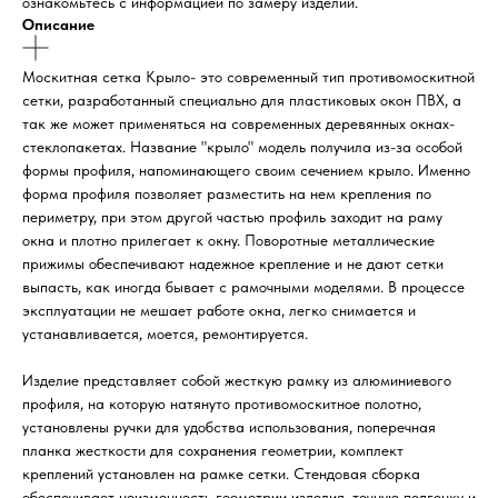
ознакомьтесь с информацией по замеру изделий.
Описание
Москитная сетка Крыло- это современный тип противомоскитной
сетки, разработанный специально для пластиковых окон ПВХ, а
так же может применяться на современных деревянных окнах-
стеклопакетах. Название "крыло" модель получила из-за особой
формы профиля, напоминающего своим сечением крыло. Именно
форма профиля позволяет разместить на нем крепления по
периметру, при этом другой частью профиль заходит на раму
окна и плотно прилегает к окну. Поворотные металлические
прижимы обеспечивают надежное крепление и не дают сетки
выпасть, как иногда бывает с рамочными моделями. В процессе
эксплуатации не мешает работе окна, легко снимается и
устанавливается, моется, ремонтируется.
Изделие представляет собой жесткую рамку из алюминиевого
профиля, на которую натянуто противомоскитное полотно,
установлены ручки для удобства использования, поперечная
планка жесткости для сохранения геометрии, комплект
креплений установлен на рамке сетки. Стендовая сборка
обеспечивает неизменность геометрии изделия, точную подгонку и