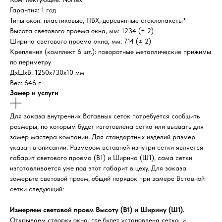
Гарантия: 1 год
Типы окон: пластиковые, ПВХ, деревянные стеклопакеты*
Высота светового проема окна, мм: 1234 (± 2)
Ширина светового проема окна, мм: 714 (± 2)
Крепления (комплект 6 шт.): поворотные металлические прижимы
по периметру
ДxШxВ: 1250x730x10 мм
Вес: 646 г
Замер и услуги
Для заказа внутренних Вставных сеток потребуется сообщить
размеры, по которым будет изготовлена сетка или вызвать для
замер мастера компании. Для стандартных изделий размер
указан в описании. Размером вставной изнутри сетки является
габарит светового проема (В1) и Ширина (Ш1), сама сетки
изготавливается уже под этот габарит в цеху. Для заказа
замерьте световой проем, общий порядок при замере Вставной
сетки следующий:
Измеряем световой проем Высоту (В1) и Ширину (Ш1).
Открываем створку окна, где будет установлена сетка, и