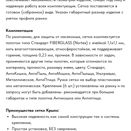
надежную работу всех комплектующих. Сетка поставляется в
готовом (собранном) виде. Указан габаритный размер изделия с
учетом профиля рамки.
Комплектация
По умолчанию, для защиты от насекомых, сетка комплектуется
полотом типа Стандарт FIBERGLASS (Nortex) с ячейкой 1,1х1,1 мм,
нить влагоотталкивающая, атмосферостойкая, не поддерживает
горение, толщина 0,23 мм, прочная. В зависимости от задач,
применяются другие типы полотен, которые отличаются по
материалу, прочности, размеру ячеек, цвету: Стандарт,
АнтиКошка, АнтиПыль, АнтиМошка, АнтиПыльца, Ультравью,
Металлическое, АнтиПтица. Ручка сетки на выбор пластиковая
или металлическая. Крепления (6 шт.) установлены на рамку и по
запросу могут быть добавлены- рекомендуется при больших
габаритах и типе полотна Антикошка или Антиптица.
Преимущества сетки Крыло:
Высокая надежность как самой конструкции так и системы
крепления;
Простая установка, БЕЗ сверления;