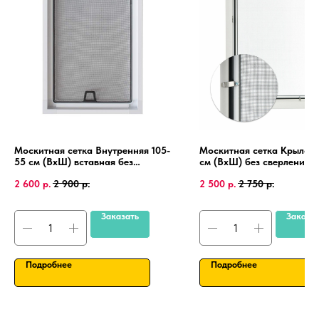
Москитная сетка Внутренняя 105-
Москитная сетка Крыло 1
55 см (ВхШ) вставная без
см (ВхШ) без сверления, 
сверления, на пластиковые окна
пластиковые окна, алюми
2 600
р.
2 900
р.
2 500
р.
2 750
р.
ПВХ, алюминиевая рамка.
рамка.
Заказать
Заказа
Подробнее
Подробнее