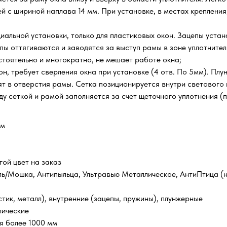
й с шириной наплава 14 мм. При установке, в местах крепления
иальной установки, только для пластиковых окон. Зацепы устан
цепы оттягиваются и заводятся за выступ рамы в зоне уплотнит
стоятельно и многократно, не мешает работе окна;
он, требует сверления окна при установке (4 отв. По 5мм). Плу
дят в отверстия рамы. Сетка позиционируется внутри светового 
у сеткой и рамой заполняется за счет щеточного уплотнения (п
мм
гой цвет на заказ
ль/Мошка, Антипыльца, Ультравью Металлическое, АнтиПтица (н
стик, металл), внутренние (зацепы, пружины), плунжерные
лические
ия более 1000 мм