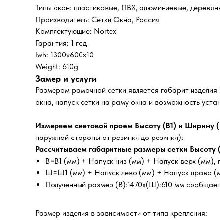
Типы окон: пластиковые, ПВХ, алюминиевые, деревян
Производитель: Сетки Окна, Россия
Комплектующие: Nortex
Гарантия: 1 год
lwh: 1300x600x10
Weight: 610g
Замер и услуги
Размером рамочной сетки является габарит изделия
окна, напуск сетки на раму окна и возможность уст
Измеряем световой проем Высоту (В1) и Ширину (
наружной стороны от резинки до резинки);
Рассчитываем габаритные размеры сетки Высоту (
В=В1 (мм) + Напуск низ (мм) + Напуск верх (мм)
Ш=Ш1 (мм) + Напуск лево (мм) + Напуск право (
Полученный размер (В):1470х(Ш):610 мм сообщает
Размер изделия в зависимости от типа крепления: