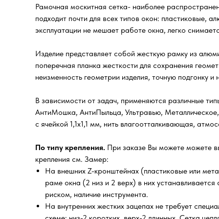
Рамочная москитная сетка- наиболее распространенн
подходит почти для всех типов окон: пластиковые, а
эксплуатации не мешает работе окна, легко снимаетс
Изделие представляет собой жесткую рамку из алюми
поперечная планка жесткости для сохранения геомет
неизменность геометрии изделия, точную подгонку и
В зависимости от задач, применяются различные типы
АнтиМошка, АнтиПыльца, Ультравью, Металлическое,
с ячейкой 1,1х1,1 мм, нить влагоотталкивающая, атм
По типу крепления.
При заказе Вы можете можете в
крепления см. Замер:
На внешних Z-кронштейнах (пластиковые или мета
раме окна (2 низ и 2 верх) в них устанавливаетс
риском, наличие инструмента.
На внутренних жестких зацепах не требует специал
схеме: низ-2 коротких, верх-2 длинных. Сетка цеп