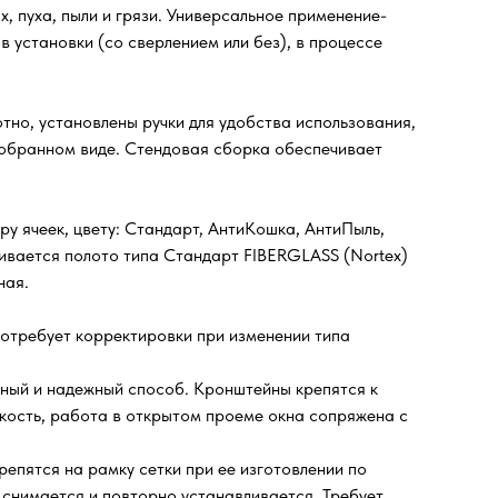
, пуха, пыли и грязи. Универсальное применение-
в установки (со сверлением или без), в процессе
тно, установлены ручки для удобства использования,
 собранном виде. Стендовая сборка обеспечивает
ру ячеек, цвету: Стандарт, АнтиКошка, АнтиПыль,
ивается полото типа Стандарт FIBERGLASS (Nortex)
ная.
отребует корректировки при изменении типа
ный и надежный способ. Кронштейны крепятся к
мкость, работа в открытом проеме окна сопряжена с
репятся на рамку сетки при ее изготовлении по
ко снимается и повторно устанавливается. Требует