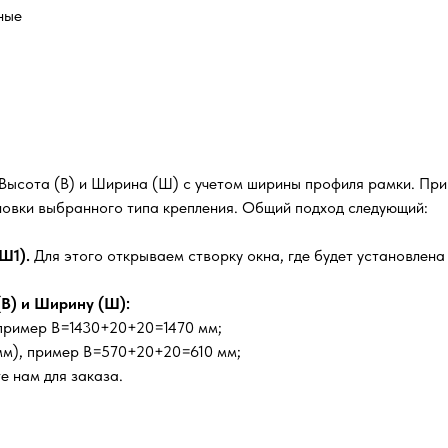
ные
 Высота (В) и Ширина (Ш) с учетом ширины профиля рамки. Пр
ановки выбранного типа крепления. Общий подход следующий:
Ш1).
Для этого открываем створку окна, где будет установлена 
В) и Ширину (Ш):
, пример В=1430+20+20=1470 мм;
мм), пример В=570+20+20=610 мм;
е нам для заказа.