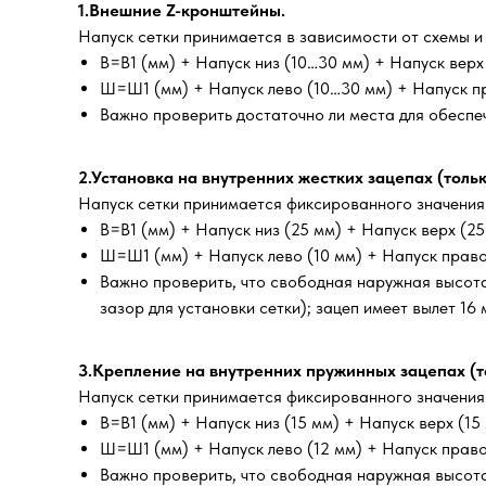
1.Внешние Z-кронштейны.
Напуск сетки принимается в зависимости от схемы и
В=В1 (мм) + Напуск низ (10…30 мм) + Напуск вер
Ш=Ш1 (мм) + Напуск лево (10…30 мм) + Напуск п
Важно проверить достаточно ли места для обеспе
2.Установка на внутренних жестких зацепах (толь
Напуск сетки принимается фиксированного значения: 
В=В1 (мм) + Напуск низ (25 мм) + Напуск верх (25
Ш=Ш1 (мм) + Напуск лево (10 мм) + Напуск право
Важно проверить, что свободная наружная высота 
зазор для установки сетки); зацеп имеет вылет 16
3.Крепление на внутренних пружинных зацепах (т
Напуск сетки принимается фиксированного значения: 
В=В1 (мм) + Напуск низ (15 мм) + Напуск верх (15
Ш=Ш1 (мм) + Напуск лево (12 мм) + Напуск право
Важно проверить, что свободная наружная высота