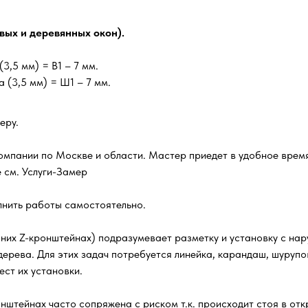
вых и деревянных окон).
(3,5 мм) = В1 – 7 мм.
 (3,5 мм) = Ш1 – 7 мм.
еру.
омпании по Москве и области. Мастер приедет в удобное время
 см. Услуги-Замер
лнить работы самостоятельно.
их Z-кронштейнах) подразумевает разметку и установку с нару
 дерева. Для этих задач потребуется линейка, карандаш, шуруп
ст их установки.
штейнах часто сопряжена с риском т.к. происходит стоя в отк