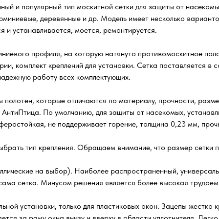
ый и популярный тип москитной сетки для защиты от насекомых
люминиевые, деревянные и др. Модель имеет несколько варианто
я и устанавливается, моется, ремонтируется.
ниевого профиля, на которую натянуто противомоскитное поло
рии, комплект креплений для установки. Сетка поставляется в
 надежную работу всех комплектующих.
 полотен, которые отличаются по материалу, прочности, разме
 АнтиПтица. По умолчанию, для защиты от насекомых, устанавл
осферостойкая, не поддерживает горение, толщина 0,23 мм, проч
ыбрать тип крепления. Обращаем внимание, что размер сетки п
ллические на выбор). Наиболее распространенный, универсаль
я сама сетка. Минусом решения является более высокая трудое
ьной установки, только для пластиковых окон. Зацепы жестко к
ляется за раму окна внизу и вверху в области уплотнителя. Лег