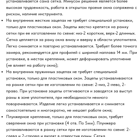
устанавливается сама сетка. Минусом решения является более
высокая трудоемкость, работа в открытом проеме окна сопряжена с
риском, наличие инструмента.
На внутренних жестких зацепах не требует специальной установки,
только для пластиковых окон. Зацепы жестко крепятся на рамку
сетки при ее изготовлении по схеме: низ-2 коротких, верх-2 длинных.
Сетка цепляется за раму окна внизу и вверху в области уплотнителя.
Легко снимается и повторно устанавливается. Требует более точного
замера, рекомендуется для профилей с шириной наплава 14 мм. При
установке, в местах крепления, может деформировать уплотнение
(не влияет на работу окна);
На внутренних пружинных зацепах не требует специальной
установки, только для пластиковых окон. Зацепы устанавливаются
на рамке сетки при ее изготовлении по схеме: 2-низ, 2-лево, 2-
право. При установке зацепы оттягиваются и заводятся за выступ
рамы в зоне уплотнителя, при необходимости немного
поворачиваются. Изделие легко устанавливается и снимается
самостоятельно и многократно, не мешает работе окна;
Плунжерное крепление, только для пластиковых окон, требует
сверления окна при установке (4 отв. По 5мм). Плунжера
устанавливаются в рамку сетки при ее изготовлении по схеме: 2-
слева и 2-справа и входят в отверстия рамы. Сетка