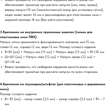
обеспечивает принятые при расчете напуски (низ, лево, право),
вверху напуск+10 мм (технологический зазор для установки сетки);
зацеп имеет вылет 16 мм и рекомендован для пластиковых окон с
шириной наплава 14 мм (без учета уплотнения).
3.Крепление на внутренних пружинных зацепах (только для
пластиковых окон ПВХ).
Напуск сетки принимается фиксированного значения: низ-15 мм;
слева-12 мм, справа-12 мм, верх-15 мм. Размер готового изделия:
В=В1 (мм) + Напуск низ (15 мм) + Напуск верх (15 мм) = В1+30 мм.
Ш=Ш1 (мм) + Напуск лево (12 мм) + Напуск право (12 мм) =
Ш1+24 мм.
Важно проверить, что свободная наружная высота рамы «а»
обеспечивает принятые при расчете напуски по всем сторонам.
4.Крепление на плунжерах/штифтах (для пластиковых и деревянных
окон).
Размер готового изделия:
В= В1 (мм) – зазор слева (3,5 мм) – зазор справа (3,5 мм) = В1 – 7
мм.