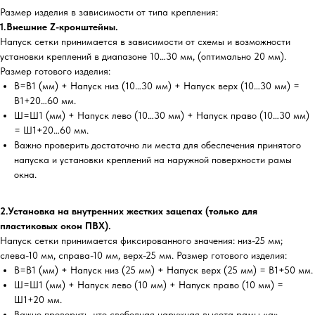
Размер изделия в зависимости от типа крепления:
1.Внешние Z-кронштейны.
Напуск сетки принимается в зависимости от схемы и возможности
установки креплений в диапазоне 10…30 мм, (оптимально 20 мм).
Размер готового изделия:
В=В1 (мм) + Напуск низ (10…30 мм) + Напуск верх (10…30 мм) =
В1+20…60 мм.
Ш=Ш1 (мм) + Напуск лево (10…30 мм) + Напуск право (10…30 мм)
= Ш1+20…60 мм.
Важно проверить достаточно ли места для обеспечения принятого
напуска и установки креплений на наружной поверхности рамы
окна.
2.Установка на внутренних жестких зацепах (только для
пластиковых окон ПВХ).
Напуск сетки принимается фиксированного значения: низ-25 мм;
слева-10 мм, справа-10 мм, верх-25 мм. Размер готового изделия:
В=В1 (мм) + Напуск низ (25 мм) + Напуск верх (25 мм) = В1+50 мм.
Ш=Ш1 (мм) + Напуск лево (10 мм) + Напуск право (10 мм) =
Ш1+20 мм.
Важно проверить, что свободная наружная высота рамы «а»