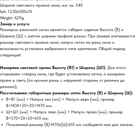
Ширина светового проема окна, мм: ок. 540
lwh: 1230x580x10
Weight: 629g
Замер и услуги
Размером рамочной сетки является габарит изделия Высота (В) и
Ширина (Ш) с учетом ширины профиля рамки. При замере учитываются
размер светового проема окна, напуск сетки на раму окна и
возможность установки выбранного типа крепления. Общий подход
следующий:
Измеряем световой проем Высоту (В1) и Ширину (Ш1).
Для этого
открываем створку окна, где будет установлена сетка, и измеряем
проем в свету (по кромке рамы с наружной стороны от резинки до
резинки);
Рассчитываем габаритные размеры сетки Высоту (В) и Ширину (Ш):
В=В1 (мм) + Напуск низ (мм) + Напуск верх (мм), пример
В=1430+20+20=1470 мм;
Ш=Ш1 (мм) + Напуск лево (мм) + Напуск право (мм), пример
В=570+20+20=610 мм;
Полученный размер (В):1470х(Ш):610 мм сообщаете нам для заказа.