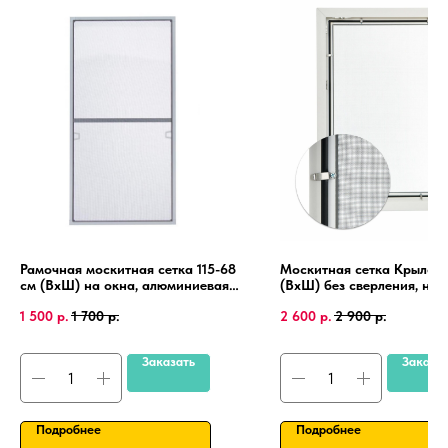
Рамочная москитная сетка 115-68
Москитная сетка Крыло 1
см (ВхШ) на окна, алюминиевая
(ВхШ) без сверления, на
рамка, крепления 4 шт.
пластиковые окна, алюми
1 500
р.
1 700
р.
2 600
р.
2 900
р.
рамка.
Заказать
Заказа
Подробнее
Подробнее