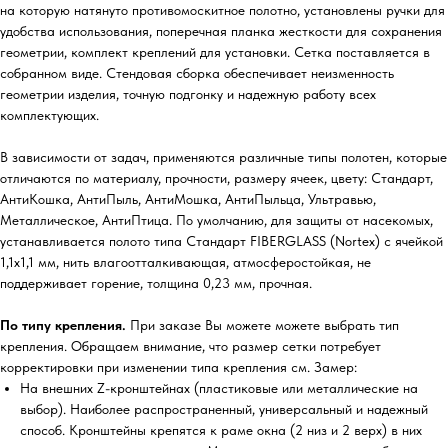
на которую натянуто противомоскитное полотно, установлены ручки для
удобства использования, поперечная планка жесткости для сохранения
геометрии, комплект креплений для установки. Сетка поставляется в
собранном виде. Стендовая сборка обеспечивает неизменность
геометрии изделия, точную подгонку и надежную работу всех
комплектующих.
В зависимости от задач, применяются различные типы полотен, которые
отличаются по материалу, прочности, размеру ячеек, цвету: Стандарт,
АнтиКошка, АнтиПыль, АнтиМошка, АнтиПыльца, Ультравью,
Металлическое, АнтиПтица. По умолчанию, для защиты от насекомых,
устанавливается полото типа Стандарт FIBERGLASS (Nortex) с ячейкой
1,1х1,1 мм, нить влагоотталкивающая, атмосферостойкая, не
поддерживает горение, толщина 0,23 мм, прочная.
По типу крепления.
При заказе Вы можете можете выбрать тип
крепления. Обращаем внимание, что размер сетки потребует
корректировки при изменении типа крепления см. Замер:
На внешних Z-кронштейнах (пластиковые или металлические на
выбор). Наиболее распространенный, универсальный и надежный
способ. Кронштейны крепятся к раме окна (2 низ и 2 верх) в них