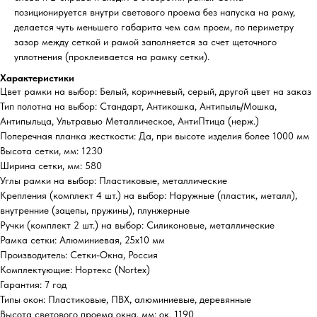
позиционируется внутри светового проема без напуска на раму,
делается чуть меньшего габарита чем сам проем, по периметру
зазор между сеткой и рамой заполняется за счет щеточного
уплотнения (проклеивается на рамку сетки).
Характеристики
Цвет рамки на выбор: Белый, коричневый, серый, другой цвет на заказ
Тип полотна на выбор: Стандарт, Антикошка, Антипыль/Мошка,
Антипыльца, Ультравью Металлическое, АнтиПтица (нерж.)
Поперечная планка жесткости: Да, при высоте изделия более 1000 мм
Высота сетки, мм: 1230
Ширина сетки, мм: 580
Углы рамки на выбор: Пластиковые, металлические
Крепления (комплект 4 шт.) на выбор: Наружные (пластик, металл),
внутренние (зацепы, пружины), плунжерные
Ручки (комплект 2 шт.) на выбор: Силиконовые, металлические
Рамка сетки: Алюминиевая, 25х10 мм
Производитель: Сетки-Окна, Россия
Комплектующие: Нортекс (Nortex)
Гарантия: 7 год
Типы окон: Пластиковые, ПВХ, алюминиевые, деревянные
Высота светового проема окна, мм: ок. 1190